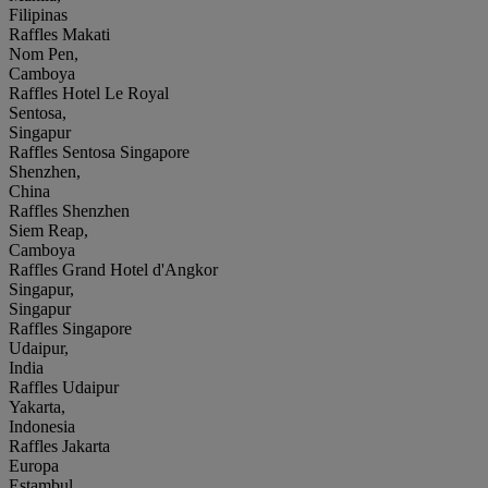
Filipinas
Raffles Makati
Nom Pen,
Camboya
Raffles Hotel Le Royal
Sentosa,
Singapur
Raffles Sentosa Singapore
Shenzhen,
China
Raffles Shenzhen
Siem Reap,
Camboya
Raffles Grand Hotel d'Angkor
Singapur,
Singapur
Raffles Singapore
Udaipur,
India
Raffles Udaipur
Yakarta,
Indonesia
Raffles Jakarta
Europa
Estambul,