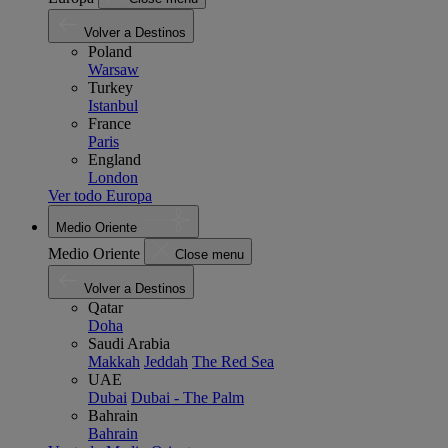
Volver a Destinos
Poland
Warsaw
Turkey
Istanbul
France
Paris
England
London
Ver todo Europa
Medio Oriente
Medio Oriente
Close menu
Volver a Destinos
Qatar
Doha
Saudi Arabia
Makkah
Jeddah
The Red Sea
UAE
Dubai
Dubai - The Palm
Bahrain
Bahrain