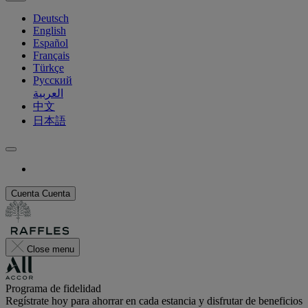
Deutsch
English
Español
Français
Türkçe
Русский
العربية
中文
日本語
Cuenta
Cuenta
Close menu
Programa de fidelidad
Regístrate hoy para ahorrar en cada estancia y disfrutar de beneficios