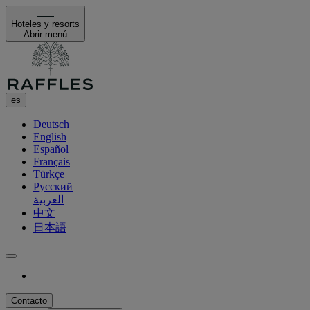
Hoteles y resorts
Abrir menú
es
Deutsch
English
Español
Français
Türkçe
Русский
العربية
中文
日本語
Contacto