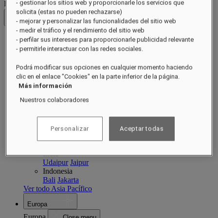
- gestionar los sitios web y proporcionarle los servicios que
Destinos
solicita (estas no pueden rechazarse)
Volver
- mejorar y personalizar las funcionalidades del sitio web
- medir el tráfico y el rendimiento del sitio web
- perfilar sus intereses para proporcionarle publicidad relevante
Asia Pacífico
- permitirle interactuar con las redes sociales.
Asia Pacífico
Close menu
Podrá modificar sus opciones en cualquier momento haciendo
Volver a Destinos
clic en el enlace "Cookies" en la parte inferior de la página.
China
Más información
Raffles Shenzhen
Hainan
Macau
Nuestros colaboradores
Singapore
Singapore
Sentosa
Cambodia
Siem Reap
Phnom Penh
Personalizar
Aceptar todas
Philippines
Manila
India
Udaipur
Jaipur
Indonesia
Bali
Jakarta
Ver todo Asia Pacífico
Europa
Europa
Close menu