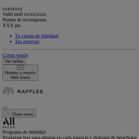
xxxxxxxx
Valid until
xx/xx/xxxx
Puntos de recompensa
XXX
pts
Tu cuenta de fidelidad
Tus reservas
Cerrar sesión
Ver tarifas
Hoteles y resorts
Abrir menú
Close menu
Programa de fidelidad
Regístrate hoy para ahorrar en cada estancia y disfrutar de beneficios