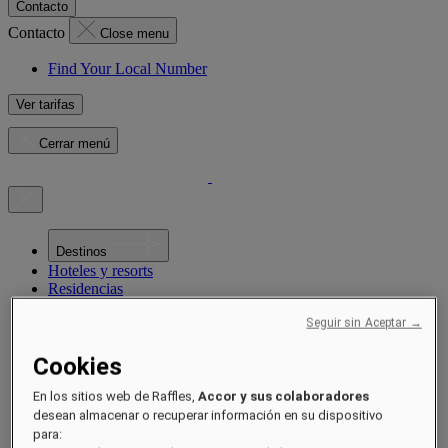
Contacto
Contacto
Close menu
Find Your Local Number
Ver tarifas
Cerrar menú
Destinos
Hoteles y resorts
Residencias
Experiencias
Ofertas
Seguir sin Aceptar →
Ocasiones
Sustentabilidad de la mano de Raffles
Cookies
Próximamente
Acerca de
En los sitios web de Raffles,
Accor y sus colaboradores
Revista
desean almacenar o recuperar información en su dispositivo
para: