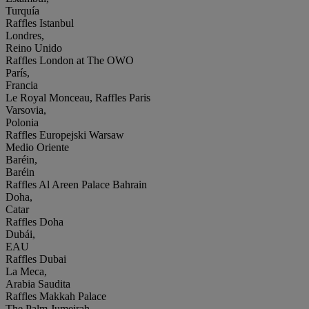
Turquía
Raffles Istanbul
Londres,
Reino Unido
Raffles London at The OWO
París,
Francia
Le Royal Monceau, Raffles Paris
Varsovia,
Polonia
Raffles Europejski Warsaw
Medio Oriente
Baréin,
Baréin
Raffles Al Areen Palace Bahrain
Doha,
Catar
Raffles Doha
Dubái,
EAU
Raffles Dubai
La Meca,
Arabia Saudita
Raffles Makkah Palace
The Palm Jumeirah,