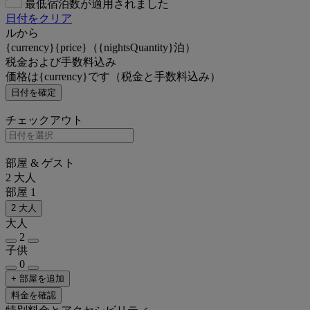
最低宿泊数が適用されました
日付をクリア
ルから
{currency}{price}（{nightsQuantity}泊）
税金および手数料込み
価格は{currency}です（税金と手数料込み）
日付を確定
チェックアウト
部屋 & ゲスト
2 大人
部屋 1
2 大人
大人
2
子供
0
+ 部屋を追加
料金を確認