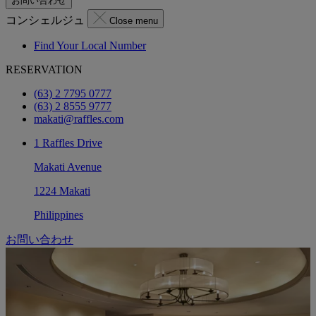
お問い合わせ
コンシェルジュ
Close menu
Find Your Local Number
RESERVATION
(63) 2 7795 0777
(63) 2 8555 9777
makati@raffles.com
1 Raffles Drive
Makati Avenue
1224 Makati
Philippines
お問い合わせ