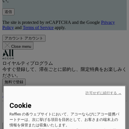
い。
送信
The site is protected by reCAPTCHA and the Google
Privacy
Policy
and
Terms of Service
apply.
アカウント
アカウント
Close menu
ロイヤルティプログラム
今すぐ登録して、滞在ごとに節約し、限定特典をお楽しみく
ださい。
無料で登録
ログイン
許可せずに続行する →
ご予約
Cookie
特典とステータス
Raffles の各ウェブサイトにおいて、アコーならびにアコー提携パ
ポイントを獲得して交換する
ートナーは、次に挙げる項目を目的として、お客さまの端末上の
情報を保管または収集いたします。
Close menu