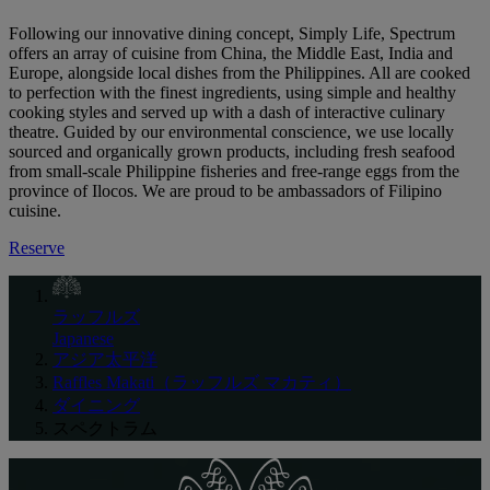
Following our innovative dining concept, Simply Life, Spectrum
offers an array of cuisine from China, the Middle East, India and
Europe, alongside local dishes from the Philippines. All are cooked
to perfection with the finest ingredients, using simple and healthy
cooking styles and served up with a dash of interactive culinary
theatre. Guided by our environmental conscience, we use locally
sourced and organically grown products, including fresh seafood
from small-scale Philippine fisheries and free-range eggs from the
province of Ilocos. We are proud to be ambassadors of Filipino
cuisine.
Reserve
ラッフルズ
Japanese
アジア太平洋
Raffles Makati（ラッフルズ マカティ）
ダイニング
スペクトラム