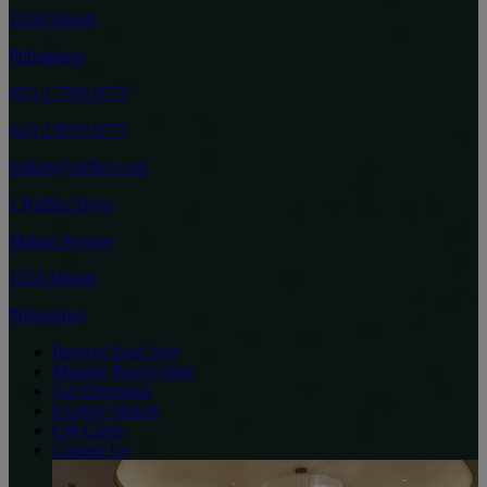
1224 Makati
Philippines
(63) 2 7795 0777
(63) 2 8555 9777
makati@raffles.com
1 Raffles Drive
Makati Avenue
1224 Makati
Philippines
Reserve Your Stay
Manage Reservation
Get Directions
Explore Makati
Gift Cards
Contact Us