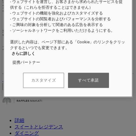
- ウェブサイトを運営し、お客さまから求められたサービスを提
Xxxx Xxxxxxxxx
供する（これらを拒否することはできません）
XXXXXX X XXXXXXXX X
- ウェブサイトの機能を強化およびカスタマイズする
- ウェブサイトの閲覧者およびパフォーマンスを分析する
- ご興味の対象を分析して関連のある広告を表示する
xxxxxxxx
- ソーシャルネットワークをご利用いただけるようにする。
Valid until
xx/xx/xxxx
リワードポイント
選択した内容は、ページ下部にある「Cookie」のリンクをクリッ
XXX
pts
クするといつでも変更できます。
さらに詳しく
ロイヤルティアカウント
提携パートナー
ご予約
ログアウト
カスタマイズ
すべて承諾
料金を確認
詳細
スイートとレジデンス
ダイニング