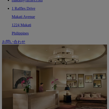
makati@raffles.com
1 Raffles Drive
Makati Avenue
1224 Makati
Philippines
お問い合わせ