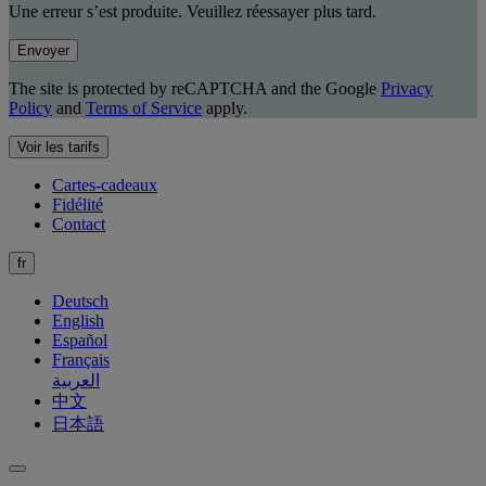
Une erreur s’est produite. Veuillez réessayer plus tard.
Envoyer
The site is protected by reCAPTCHA and the Google
Privacy
Policy
and
Terms of Service
apply.
Voir les tarifs
Cartes-cadeaux
Fidélité
Contact
fr
Deutsch
English
Español
Français
العربية
中文
日本語