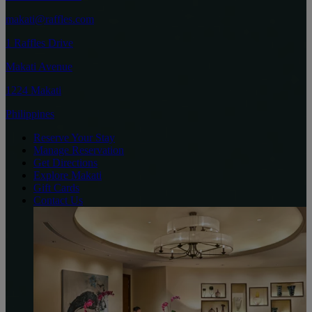
makati@raffles.com
1 Raffles Drive
Makati Avenue
1224 Makati
Philippines
Reserve Your Stay
Manage Reservation
Get Directions
Explore Makati
Gift Cards
Contact Us