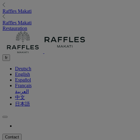
Raffles
Makati
Raffles
Makati
Restauration
fr
Deutsch
English
Español
Français
العربية
中文
日本語
Contact