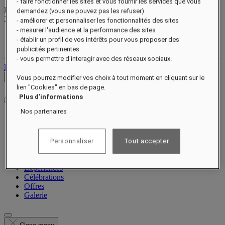
Valid until
xx/xx/xxxx
- faire fonctionner les sites et vous fournir les services que vous
Points de récompense
demandez (vous ne pouvez pas les refuser)
XXX
pts
- améliorer et personnaliser les fonctionnalités des sites
- mesurer l'audience et la performance des sites
Votre compte fidélité
- établir un profil de vos intérêts pour vous proposer des
Vos réservations
publicités pertinentes
- vous permettre d'interagir avec des réseaux sociaux.
Déconnexion
Voir les tarifs
Vous pourrez modifier vos choix à tout moment en cliquant sur le
lien "Cookies" en bas de page.
Plus d'informations
Nos partenaires
Notre histoire
Suites et résidences
Personnaliser
Tout accepter
Restauration
Bien-être
Expériences
Célébrations
Offres
Galerie