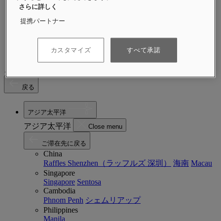
さらに詳しく
イベント
ラッフルズの持続可能性
提携パートナー
近日オープン
詳細
マガジン
カスタマイズ
すべて承諾
ご滞在先
戻る
アジア太平洋
アジア太平洋
Close menu
ご滞在先に戻る
China
Raffles Shenzhen（ラッフルズ 深圳）
海南
Macau
Singapore
Singapore
Sentosa
Cambodia
Phnom Penh
シェムリアップ
Philippines
Manila