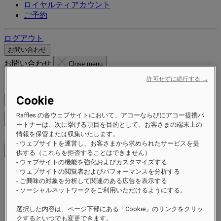
ロイヤルティアカウント
ご予約
ログアウト
お問い合わせ
お問い合わせ
Close menu
許可せずに続行する →
Find Your Local Number
Cookie
料金を確認
Raffles の各ウェブサイトにおいて、アコーならびにアコー提携パ
メニューを閉じる
ートナーは、次に挙げる項目を目的として、お客さまの端末上の
情報を保管または収集いたします。
- ウェブサイトを運営し、お客さまから求められたサービスを提
供する（これらを拒否することはできません）
- ウェブサイトの機能を強化およびカスタマイズする
- ウェブサイトの閲覧者およびパフォーマンスを分析する
ご滞在先
- ご興味の対象を分析して関連のある広告を表示する
ホテル＆リゾート
- ソーシャルネットワークをご利用いただけるようにする。
レジデンス
エクスペリエンス
選択した内容は、ページ下部にある「Cookie」のリンクをクリッ
キャンペーン
クするといつでも変更できます。