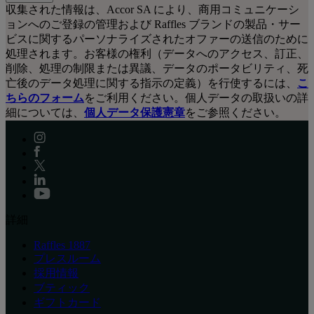
収集された情報は、Accor SA により、商用コミュニケーシ
ョンへのご登録の管理および Raffles ブランドの製品・サー
ビスに関するパーソナライズされたオファーの送信のために
処理されます。お客様の権利（データへのアクセス、訂正、
削除、処理の制限または異議、データのポータビリティ、死
亡後のデータ処理に関する指示の定義）を行使するには、
こ
ちらのフォーム
をご利用ください。個人データの取扱いの詳
細については、
個人データ保護憲章
をご参照ください。
詳細
Raffles 1887
プレスルーム
採用情報
ブティック
ギフトカード