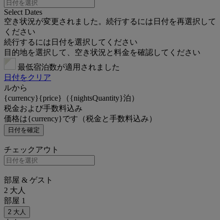
Select Dates
空き状況が変更されました。続行するには日付を再選択して
ください
続行するには日付を選択してください
目的地を選択して、空き状況と料金を確認してください
最低宿泊数が適用されました
日付をクリア
ルから
{currency}{price}（{nightsQuantity}泊）
税金および手数料込み
価格は{currency}です（税金と手数料込み）
日付を確定
チェックアウト
部屋 & ゲスト
2 大人
部屋 1
2 大人