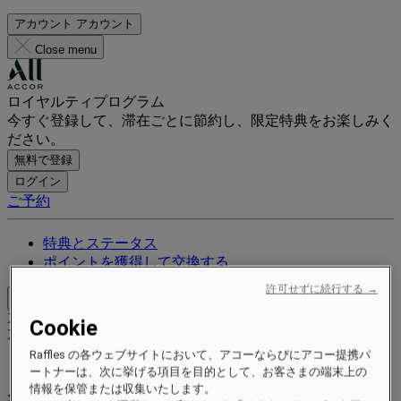
アカウント
アカウント
Close menu
ロイヤルティプログラム
今すぐ登録して、滞在ごとに節約し、限定特典をお楽しみく
ださい。
無料で登録
ログイン
ご予約
特典とステータス
ポイントを獲得して交換する
許可せずに続行する →
Close menu
Xxxx Xxxxxxxxx
Cookie
XXXXXX X XXXXXXXX X
Raffles の各ウェブサイトにおいて、アコーならびにアコー提携パ
ートナーは、次に挙げる項目を目的として、お客さまの端末上の
情報を保管または収集いたします。
xxxxxxxx