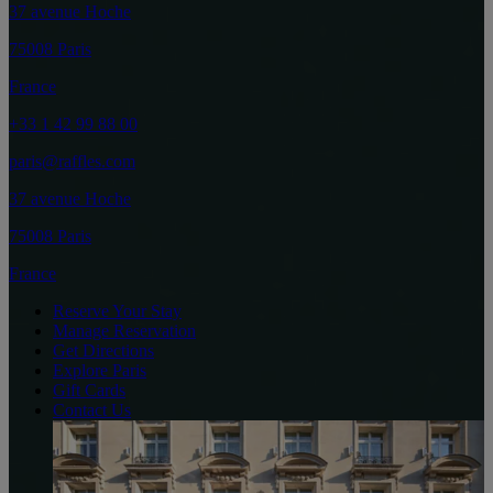
37 avenue Hoche
75008 Paris
France
+33 1 42 99 88 00
paris@raffles.com
37 avenue Hoche
75008 Paris
France
Reserve Your Stay
Manage Reservation
Get Directions
Explore Paris
Gift Cards
Contact Us