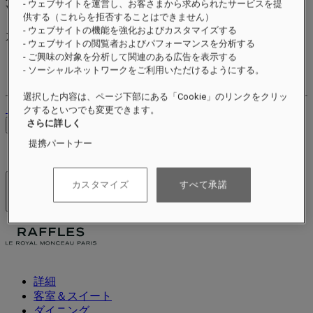
- ウェブサイトを運営し、お客さまから求められたサービスを提
Valid until
xx/xx/xxxx
供する（これらを拒否することはできません）
リワードポイント
- ウェブサイトの機能を強化およびカスタマイズする
XXX
pts
- ウェブサイトの閲覧者およびパフォーマンスを分析する
- ご興味の対象を分析して関連のある広告を表示する
ロイヤルティアカウント
- ソーシャルネットワークをご利用いただけるようにする。
ご予約
選択した内容は、ページ下部にある「Cookie」のリンクをクリッ
ログアウト
クするといつでも変更できます。
さらに詳しく
料金を確認
提携パートナー
カスタマイズ
すべて承諾
ホテル＆リゾート
メニューを開く
詳細
客室＆スイート
ダイニング