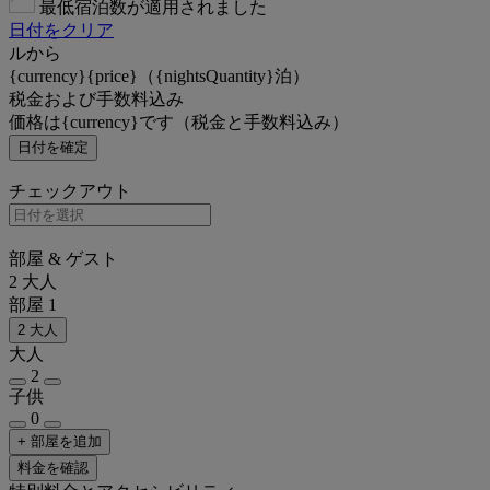
最低宿泊数が適用されました
日付をクリア
ルから
{currency}{price}（{nightsQuantity}泊）
税金および手数料込み
価格は{currency}です（税金と手数料込み）
日付を確定
チェックアウト
部屋 & ゲスト
2 大人
部屋 1
2 大人
大人
2
子供
0
+ 部屋を追加
料金を確認