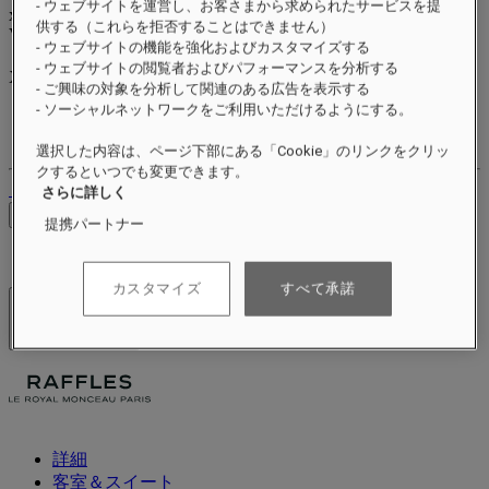
- ウェブサイトを運営し、お客さまから求められたサービスを提
xxxxxxxx
供する（これらを拒否することはできません）
Valid until
xx/xx/xxxx
- ウェブサイトの機能を強化およびカスタマイズする
リワードポイント
- ウェブサイトの閲覧者およびパフォーマンスを分析する
XXX
pts
- ご興味の対象を分析して関連のある広告を表示する
- ソーシャルネットワークをご利用いただけるようにする。
ロイヤルティアカウント
ご予約
選択した内容は、ページ下部にある「Cookie」のリンクをクリッ
クするといつでも変更できます。
ログアウト
さらに詳しく
料金を確認
提携パートナー
カスタマイズ
すべて承諾
ホテル＆リゾート
メニューを開く
詳細
客室＆スイート