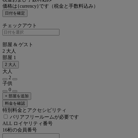
価格は{currency}です（税金と手数料込み）
日付を確定
チェックアウト
部屋 & ゲスト
2 大人
部屋 1
2 大人
大人
2
子供
0
+ 部屋を追加
料金を確認
特別料金とアクセシビリティ
バリアフリールームが必要です
ALL ロイヤリティ番号
16桁の会員番号