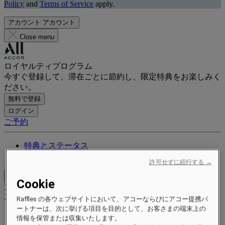
Policy
and
Terms of Service
apply.
アカウント
アカウント
Close menu
ロイヤルティプログラム
今すぐ登録して、滞在ごとに節約し、限定特典をお楽しみく
ださい。
無料で登録
ログイン
ご予約
特典とステータス
ポイントを獲得して交換する
許可せずに続行する →
Close menu
Cookie
Xxxx Xxxxxxxxx
XXXXXX X XXXXXXXX X
Raffles の各ウェブサイトにおいて、アコーならびにアコー提携パ
ートナーは、次に挙げる項目を目的として、お客さまの端末上の
情報を保管または収集いたします。