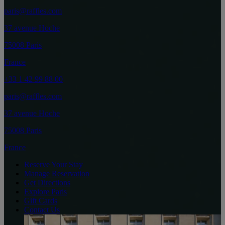
paris@raffles.com
37 avenue Hoche
75008 Paris
France
+33 1 42 99 88 00
paris@raffles.com
37 avenue Hoche
75008 Paris
France
Reserve Your Stay
Manage Reservation
Get Directions
Explore Paris
Gift Cards
Contact Us