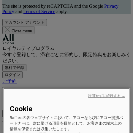
The site is protected by reCAPTCHA and the Google
Privacy
Policy
and
Terms of Service
apply.
アカウント
アカウント
Close menu
ロイヤルティプログラム
今すぐ登録して、滞在ごとに節約し、限定特典をお楽しみく
ださい。
無料で登録
ログイン
ご予約
特典とステータス
許可せずに続行する →
ポイントを獲得して交換する
Cookie
Close menu
Raffles の各ウェブサイトにおいて、アコーならびにアコー提携パ
Xxxx Xxxxxxxxx
ートナーは、次に挙げる項目を目的として、お客さまの端末上の
XXXXXX X XXXXXXXX X
情報を保管または収集いたします。