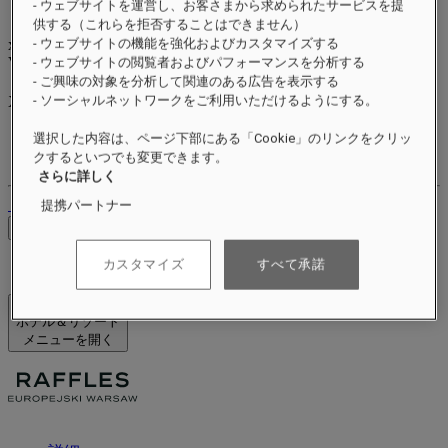
- ウェブサイトを運営し、お客さまから求められたサービスを提
供する（これらを拒否することはできません）
- ウェブサイトの機能を強化およびカスタマイズする
xxxxxxxx
Valid until
xx/xx/xxxx
- ウェブサイトの閲覧者およびパフォーマンスを分析する
リワードポイント
- ご興味の対象を分析して関連のある広告を表示する
- ソーシャルネットワークをご利用いただけるようにする。
XXX
pts
ロイヤルティアカウント
選択した内容は、ページ下部にある「Cookie」のリンクをクリッ
ご予約
クするといつでも変更できます。
さらに詳しく
ログアウト
提携パートナー
料金を確認
カスタマイズ
すべて承諾
ホテル＆リゾート
メニューを開く