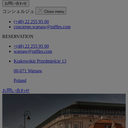
お問い合わせ
コンシェルジュ
Close menu
(+48) 22 255 95 00
concierge.warsaw@raffles.com
RESERVATION
+(48) 22 255 95 00
warsaw@raffles.com
Krakowskie Przedmieście 13
00-071 Warsaw
Poland
お問い合わせ