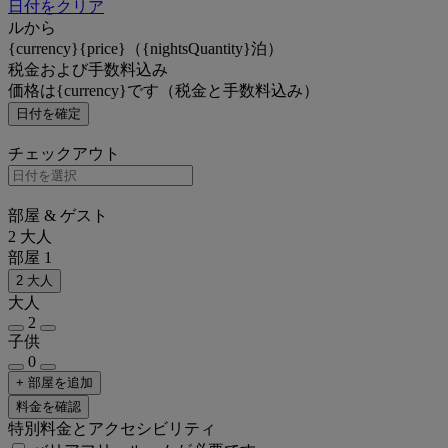
日付をクリア
ルから
{currency}{price}（{nightsQuantity}泊）
税金および手数料込み
価格は{currency}です（税金と手数料込み）
日付を確定
チェックアウト
部屋 & ゲスト
2 大人
部屋 1
2 大人
大人
2
子供
0
+ 部屋を追加
料金を確認
特別料金とアクセシビリティ