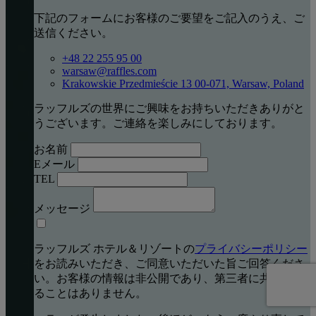
下記のフォームにお客様のご要望をご記入のうえ、ご
送信ください。
+48 22 255 95 00
warsaw@raffles.com
Krakowskie Przedmieście 13 00-071, Warsaw, Poland
ラッフルズの世界にご興味をお持ちいただきありがと
うございます。ご連絡を楽しみにしております。
お名前
Eメール
TEL
メッセージ
ラッフルズ ホテル＆リゾートの
プライバシーポリシー
をお読みいただき、ご同意いただいた旨ご回答くださ
い。お客様の情報は非公開であり、第三者に共有され
ることはありません。