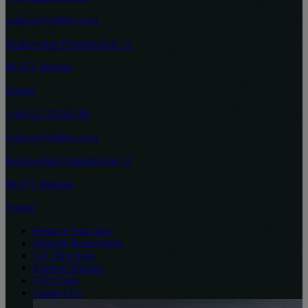
warsaw@raffles.com
Krakowskie Przedmieście 13
00-071 Warsaw
Poland
+(48) 22 255 95 00
warsaw@raffles.com
Krakowskie Przedmieście 13
00-071 Warsaw
Poland
Reserve Your Stay
Manage Reservation
Get Directions
Explore Warsaw
Gift Cards
Contact Us