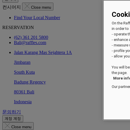
컨시어지
Close menu
Cook
Find Your Local Number
On the Raf
RESERVATION
in order to 
- operate 
(62) 361 201 5800
- enhance 
Bali@raffles.com
- measure
- profile y
Jalan Karang Mas Sejahtera 1A
- allow you
Jimbaran
You will be
South Kuta
the page.
More inf
Badung Regency
Our partne
80361 Bali
Indonesia
문의하기
계정
계정
Close menu