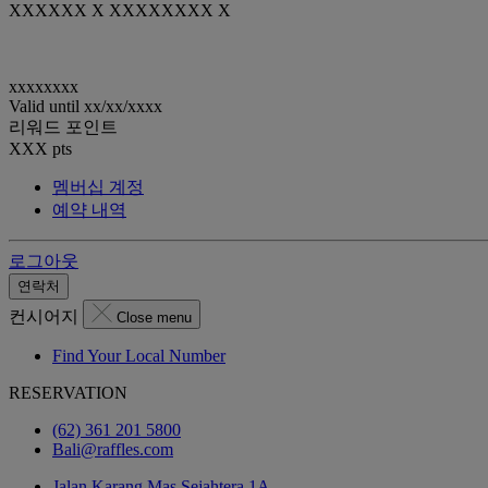
XXXXXX X XXXXXXXX X
xxxxxxxx
Valid until
xx/xx/xxxx
리워드 포인트
XXX
pts
멤버십 계정
예약 내역
로그아웃
연락처
컨시어지
Close menu
Find Your Local Number
RESERVATION
(62) 361 201 5800
Bali@raffles.com
Jalan Karang Mas Sejahtera 1A