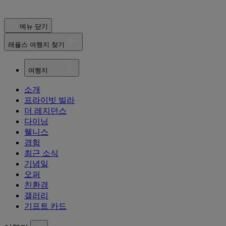
메뉴 닫기
래플스 여행지 찾기
여행지
소개
프라이빗 빌라
더 레지던스
다이닝
웰니스
경험
최근 소식
기념일
오퍼
친환경
갤러리
기프트 카드