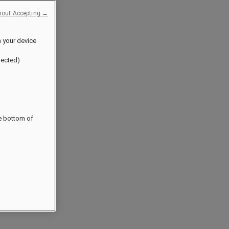
hout Accepting →
n your device
jected)
he bottom of