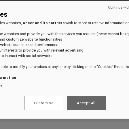
Continue wit
ies
fles websites,
Accor and its partners
wish to store or retrieve information o
:
the websites and provide you with the services you request (these cannot be re
and customize website functionalities
 website audience and performance
our interests to provide you with relevant advertising
 to interact with social networks.
 able to modify your choices at any time by clicking on the "Cookies" link at t
ormation
rs
Customise
Accept All