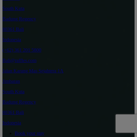
South Kuta
Badung Regency
80361 Bali
Indonesia
(+62) 361 201 5800
Bali@raffles.com
Jalan Karang Mas Sejahtera 1A
Jimbaran
South Kuta
Badung Regency
80361 Bali
Indonesia
Book your stay