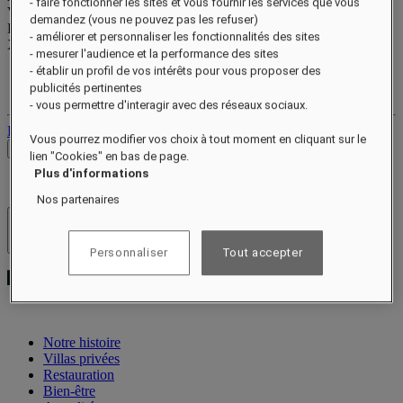
- faire fonctionner les sites et vous fournir les services que vous
Valid until
xx/xx/xxxx
demandez (vous ne pouvez pas les refuser)
Points de récompense
- améliorer et personnaliser les fonctionnalités des sites
XXX
pts
- mesurer l'audience et la performance des sites
- établir un profil de vos intérêts pour vous proposer des
Votre compte fidélité
publicités pertinentes
Vos réservations
- vous permettre d'interagir avec des réseaux sociaux.
Déconnexion
Vous pourrez modifier vos choix à tout moment en cliquant sur le
Voir les tarifs
lien "Cookies" en bas de page.
Plus d'informations
Nos partenaires
Hôtels et resorts
Ouvrir le menu
Personnaliser
Tout accepter
Notre histoire
Villas privées
Restauration
Bien-être