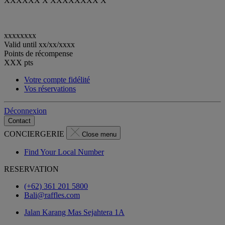
XXXXXX X XXXXXXXX X
xxxxxxxx
Valid until
xx/xx/xxxx
Points de récompense
XXX
pts
Votre compte fidélité
Vos réservations
Déconnexion
Contact
CONCIERGERIE
Close menu
Find Your Local Number
RESERVATION
(+62) 361 201 5800
Bali@raffles.com
Jalan Karang Mas Sejahtera 1A