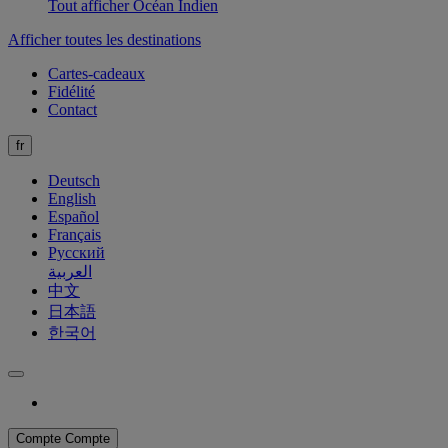
Tout afficher Océan Indien
Afficher toutes les destinations
Cartes-cadeaux
Fidélité
Contact
fr
Deutsch
English
Español
Français
Русский
العربية
中文
日本語
한국어
Compte
Compte