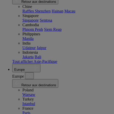
Retour aux destinations
Chine
Raffles Shenzhen
Hainan
Macau
Singapore
Singapore
Sentosa
Cambodia
Phnom Penh
Siem Reap
Philippines
Manila
India
Udaipur
Jaipur
Indonesia
Jakarta
Bali
Tout afficher Asie-Pacifique
Europe
Europe
Retour aux destinations
Poland
Warsaw
Turkey
Istanbul
France
Paris