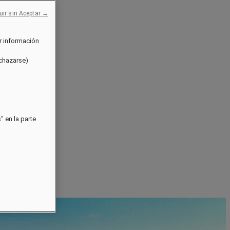
uir sin Aceptar →
r información
echazarse)
 en la parte