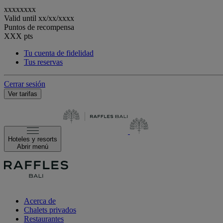
xxxxxxxx
Valid until
xx/xx/xxxx
Puntos de recompensa
XXX
pts
Tu cuenta de fidelidad
Tus reservas
Cerrar sesión
Ver tarifas
Hoteles y resorts
Abrir menú
Acerca de
Chalets privados
Restaurantes