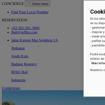
CONCIERGE
Close menu
Cook
Find Your Local Number
En los siti
RESERVATION
en su dispo
- gestionar
+62-361-201-5800
Bali@raffles.com
- mejorar y
- medir el 
Jalan Karang Mas Sejahtera 1A
- perfilar 
- permitirl
Jimbaran
Podrá modi
South Kuta
inferior de
Más inf
Badung Regency
Nuestros 
80361 Bali
Indonesia
Contáctenos