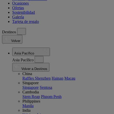
Ocasiones
Ofertas
Sostenibilidad
Galería
Tarjeta de regalo
Destinos
Volver
Asia Pacífico
Asia Pacífico
Volver a Destinos
China
Raffles Shenzhen
Hainan
Macau
Singapore
Singapore
Sentosa
Cambodia
Siem Reap
Phnom Penh
Philippines
Manila
India