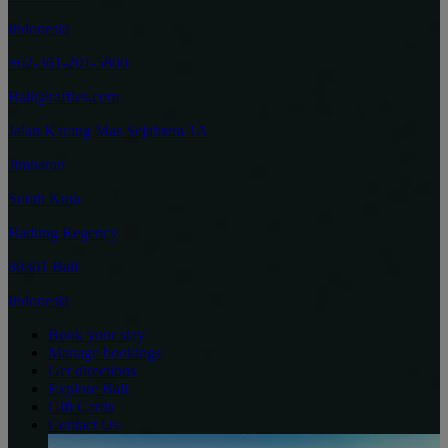
Indonesia
+62-361-201-5800
Bali@raffles.com
Jalan Karang Mas Sejahtera 1A
Jimbaran
South Kuta
Badung Regency
80361 Bali
Indonesia
Book your stay
Manage bookings
Get directions
Explore Bali
Gift Cards
Contact Us