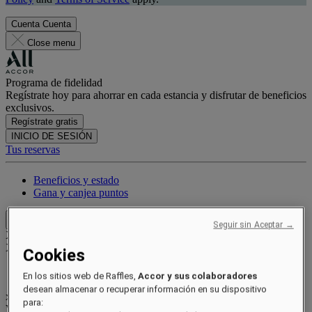
Cuenta
Cuenta
Close menu
Programa de fidelidad
Regístrate hoy para ahorrar en cada estancia y disfrutar de beneficios
exclusivos.
Regístrate gratis
INICIO DE SESIÓN
Tus reservas
Beneficios y estado
Gana y canjea puntos
Close menu
Seguir sin Aceptar →
Xxxx Xxxxxxxxx
XXXXXX X XXXXXXXX X
Cookies
En los sitios web de Raffles,
Accor y sus colaboradores
desean almacenar o recuperar información en su dispositivo
xxxxxxxx
para:
Valid until
xx/xx/xxxx