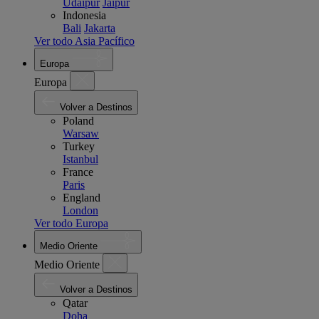
Udaipur
Jaipur
Indonesia
Bali
Jakarta
Ver todo Asia Pacífico
Europa
Europa
Volver a Destinos
Poland
Warsaw
Turkey
Istanbul
France
Paris
England
London
Ver todo Europa
Medio Oriente
Medio Oriente
Volver a Destinos
Qatar
Doha