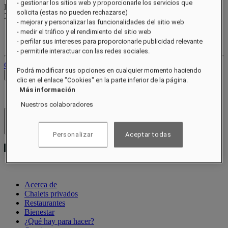
- gestionar los sitios web y proporcionarle los servicios que
Puntos de recompensa
solicita (estas no pueden rechazarse)
XXX
pts
- mejorar y personalizar las funcionalidades del sitio web
- medir el tráfico y el rendimiento del sitio web
Tu cuenta de fidelidad
- perfilar sus intereses para proporcionarle publicidad relevante
Tus reservas
- permitirle interactuar con las redes sociales.
Cerrar sesión
Podrá modificar sus opciones en cualquier momento haciendo
Ver tarifas
clic en el enlace "Cookies" en la parte inferior de la página.
Más información
Nuestros colaboradores
Hoteles y resorts
Abrir menú
Personalizar
Aceptar todas
Acerca de
Chalets privados
Restaurantes
Bienestar
¿Qué hay para hacer?