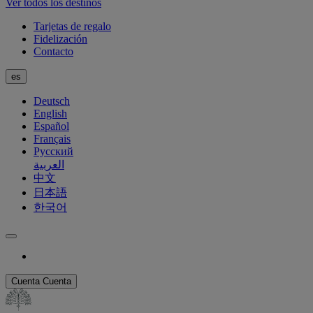
Ver todos los destinos
Tarjetas de regalo
Fidelización
Contacto
es
Deutsch
English
Español
Français
Русский
العربية
中文
日本語
한국어
Cuenta
Cuenta