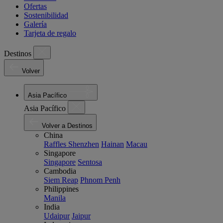
Ofertas
Sostenibilidad
Galería
Tarjeta de regalo
Destinos
Volver
Asia Pacífico
Asia Pacífico
Volver a Destinos
China
Raffles Shenzhen
Hainan
Macau
Singapore
Singapore
Sentosa
Cambodia
Siem Reap
Phnom Penh
Philippines
Manila
India
Udaipur
Jaipur