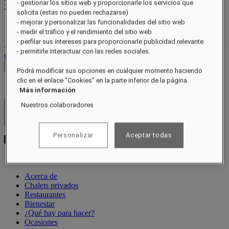
- gestionar los sitios web y proporcionarle los servicios que
XXX
pts
solicita (estas no pueden rechazarse)
- mejorar y personalizar las funcionalidades del sitio web
Tu cuenta de fidelidad
- medir el tráfico y el rendimiento del sitio web
Tus reservas
- perfilar sus intereses para proporcionarle publicidad relevante
- permitirle interactuar con las redes sociales.
Cerrar sesión
Ver tarifas
Podrá modificar sus opciones en cualquier momento haciendo
clic en el enlace "Cookies" en la parte inferior de la página.
Más información
Nuestros colaboradores
Hoteles y resorts
Abrir menú
Personalizar
Aceptar todas
Acerca de
Chalets privados
Restaurantes
Bienestar
¿Qué hay para hacer?
Ocasiones