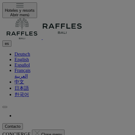
Hoteles y resorts
Abrir menú
es
Deutsch
English
Español
Français
العربية
中文
日本語
한국어
Contacto
CONCIERGE
Close menu