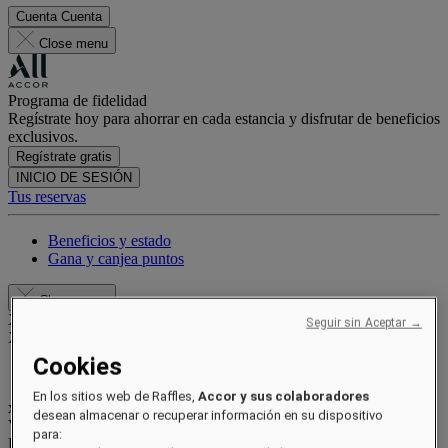
Cuenta
Cuenta
Close menu
Programa de fidelidad
Regístrate hoy para ahorrar en cada estancia y disfrutar de beneficios
exclusivos.
Regístrate gratis
INICIO DE SESIÓN
Tus reservas
Beneficios y estado
Gana y canjea puntos
Close menu
Xxxx Xxxxxxxxx
Seguir sin Aceptar →
XXXXXX X XXXXXXXX X
Cookies
En los sitios web de Raffles,
Accor y sus colaboradores
xxxxxxxx
desean almacenar o recuperar información en su dispositivo
Valid until
xx/xx/xxxx
para:
Puntos de recompensa