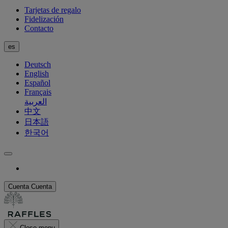
Tarjetas de regalo
Fidelización
Contacto
es
Deutsch
English
Español
Français
العربية
中文
日本語
한국어
Cuenta
Cuenta
Close menu