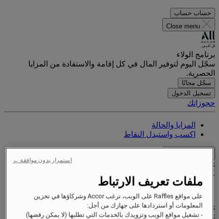
حساب
حساب
Close menu
برنامج الولاء
سجّل اليوم لتوفير المال في كل إقامة والاستفادة من المزايا
الحصرية.
سجّل مجانًا
تسجيل الدخول
حجوزاتك
المزايا والحالة
اكسب واستبدل النقاط
Close menu
استمرار بدون موافقة ←
Xxxx Xxxxxxxxx
XXXXXX X XXXXXXXX X
ملفات تعريف الارتباط
على مواقع Raffles على الويب، ترغب Accor وشركاؤها في تخزين
المعلومات أو استردادها على جهازك من أجل:
xxxxxxxx
- تشغيل مواقع الويب وتزويدك بالخدمات التي تطلبها (لا يمكن رفضها)
Valid until
xx/xx/xxxx