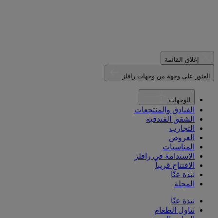
إغلاق القائمة
العثور على وجهة من وجهات رافلز
الوجهات
الفنادق والمنتجعات
الشقق الفندقية
التجارب
العروض
المناسبات
الاستدامة في رافلز
الافتتاح قريباً
نبذة عنّا
المجلة
نبذة عنّا
تناول الطعام