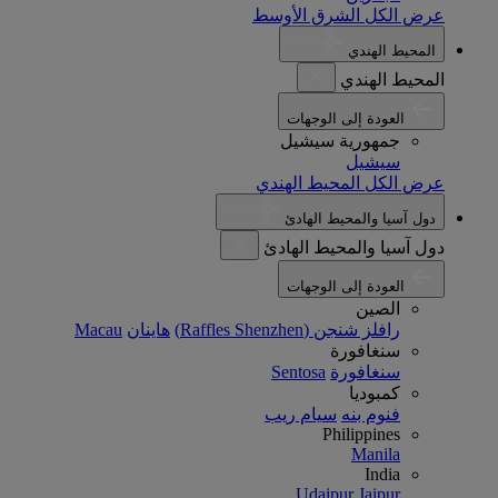
عرض الكل الشرق الأوسط
المحيط الهندي
المحيط الهندي
العودة إلى الوجهات
جمهورية سيشيل
سيشيل
عرض الكل المحيط الهندي
دول آسيا والمحيط الهادئ
دول آسيا والمحيط الهادئ
العودة إلى الوجهات
الصين
رافلز شنجن (Raffles Shenzhen)
هاينان
Macau
سنغافورة
سنغافورة
Sentosa
كمبوديا
فنوم بنه
سيام ريب
Philippines
Manila
India
Udaipur
Jaipur