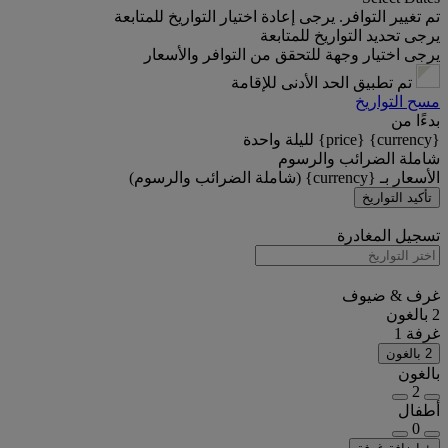
تم تغيير التوافر. يرجى إعادة اختيار التواريخ للمتابعة
يرجى تحديد التواريخ للمتابعة
يرجى اختيار وجهة للتحقق من التوافر والأسعار
تم تطبيق الحد الأدنى للإقامة
مسح التواريخ
بدءًا من
{currency} {price} لليلة واحدة
شاملة الضرائب والرسوم
الأسعار بـ {currency} (شاملة الضرائب والرسوم)
تأكيد التواريخ
تسجيل المغادرة
غرف & ضيوف
2 بالغون
غرفة 1
2 بالغون
بالغون
2
أطفال
0