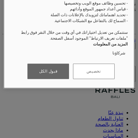
- تحسين وظائف موقع الويب وتخصيصها
نقاط المكافآت
- قياس أعداد جمهور الموقع وأدائهم
XXX
pts
- تحديد اهتماماتك لتزويدك بالإعلانات ذات الصلة
حساب الولاء الخاص بك
- السماح لك بالتفاعل مع الشبكات الاجتماعية.
حجوزاتك
ستتمكن من تعديل اختياراتك في أي وقت من خلال النقر فوق رابط
"ملفات تعريف الارتباط" الموجود أسفل الصفحة.
تسجيل الخروج
المزيد من المعلومات
التحقق من الأسعار
شركاؤنا
تخصيص
قبول الكل
الفنادق والمنتجعات
فتح القائمة
نبذة عنّا
تناول الطعام
العناية بالصحة
ماذا يحدث
المناسبات