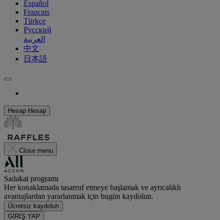
Español
Français
Türkçe
Русский
العربية
中文
日本語
Hesap
Hesap
Close menu
Sadakat programı
Her konaklamada tasarruf etmeye başlamak ve ayrıcalıklı
avantajlardan yararlanmak için bugün kaydolun.
Ücretsiz kaydolun
GİRİŞ YAP