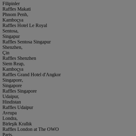
Filipinler
Raffles Makati
Phnom Penh,
Kamboçya
Raffles Hotel Le Royal
Sentosa,
Singapur
Raffles Sentosa Singapur
Shenzhen,
Çin
Raffles Shenzhen
Siem Reap,
Kamboçya
Raffles Grand Hotel d'Angkor
Singapore,
Singapore
Raffles Singapore
Udaipur,
Hindistan
Raffles Udaipur
Avrupa
Londra,
Birleşik Krallık
Raffles London at The OWO
Paris,