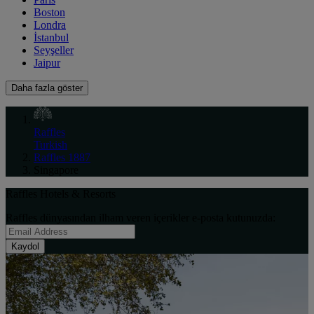
Boston
Londra
İstanbul
Seyşeller
Jaipur
Daha fazla göster
Raffles
Turkish
Raffles 1887
Singapore
Raffles Hotels & Resorts
Raffles dünyasından ilham veren içerikler e-posta kutunuzda:
Kaydol