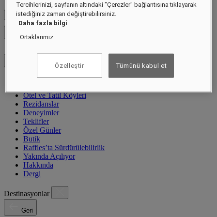
Tercihlerinizi, sayfanın altındaki "Çerezler" bağlantısına tıklayarak
istediğiniz zaman değiştirebilirsiniz.
Fiyatları Kontrol Et
Daha fazla bilgi
Menüyü kapat
Ortaklarımız
Özelleştir
Tümünü kabul et
Destinasyonlar
Otel ve Tatil Köyleri
Rezidanslar
Deneyimler
Teklifler
Özel Günler
Butik
Raffles’ta Sürdürülebilirlik
Yakında Açılıyor
Hakkında
Dergi
Destinasyonlar
Geri