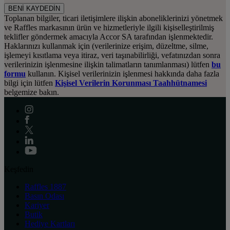
BENİ KAYDEDİN
Toplanan bilgiler, ticari iletişimlere ilişkin aboneliklerinizi yönetmek
ve Raffles markasının ürün ve hizmetleriyle ilgili kişiselleştirilmiş
teklifler göndermek amacıyla Accor SA tarafından işlenmektedir.
Haklarınızı kullanmak için (verilerinize erişim, düzeltme, silme,
işlemeyi kısıtlama veya itiraz, veri taşınabilirliği, vefatınızdan sonra
verilerinizin işlenmesine ilişkin talimatların tanımlanması) lütfen
bu
formu
kullanın. Kişisel verilerinizin işlenmesi hakkında daha fazla
bilgi için lütfen
Kişisel Verilerin Korunması Taahhütnamesi
belgemize bakın.
Keşfedin
Raffles 1887
Basın Odası
Kariyer
Butik
Hediye Kartları