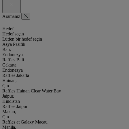
Aramanız
Hedef
Hedef seçin
Lütfen bir hedef seçin
Asya Pasifik
Bali,
Endonezya
Raffles Bali
Cakarta,
Endonezya
Raffles Jakarta
Hainan,
Çin
Raffles Hainan Clear Water Bay
Jaipur,
Hindistan
Raffles Jaipur
Makao,
Çin
Raffles at Galaxy Macau
Manila,