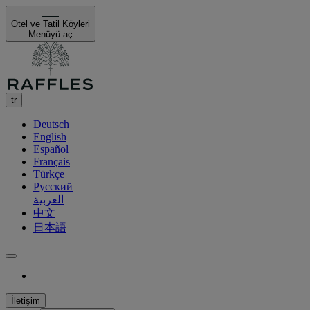
Otel ve Tatil Köyleri
Menüyü aç
tr
Deutsch
English
Español
Français
Türkçe
Русский
العربية
中文
日本語
İletişim