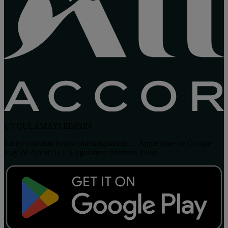
UYGULAMAYI EDİNİN
En iyi yolculuk henüz çıkmadığımızdır… Apple store ve Google
Play’de Accor ALL Uygulaması üzerinde bulun.