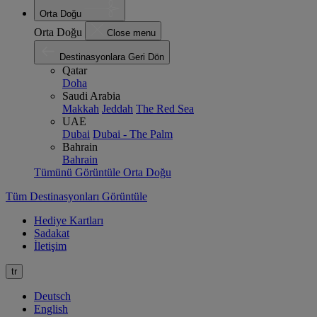
Orta Doğu
Orta Doğu
Close menu
Destinasyonlara Geri Dön
Qatar
Doha
Saudi Arabia
Makkah
Jeddah
The Red Sea
UAE
Dubai
Dubai - The Palm
Bahrain
Bahrain
Tümünü Görüntüle Orta Doğu
Tüm Destinasyonları Görüntüle
Hediye Kartları
Sadakat
İletişim
tr
Deutsch
English