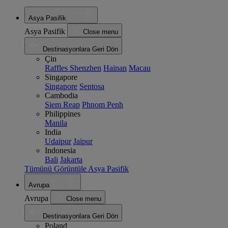
Asya Pasifik
Asya Pasifik
Close menu
Destinasyonlara Geri Dön
Çin
Raffles Shenzhen
Hainan
Macau
Singapore
Singapore
Sentosa
Cambodia
Siem Reap
Phnom Penh
Philippines
Manila
India
Udaipur
Jaipur
Indonesia
Bali
Jakarta
Tümünü Görüntüle Asya Pasifik
Avrupa
Avrupa
Close menu
Destinasyonlara Geri Dön
Poland