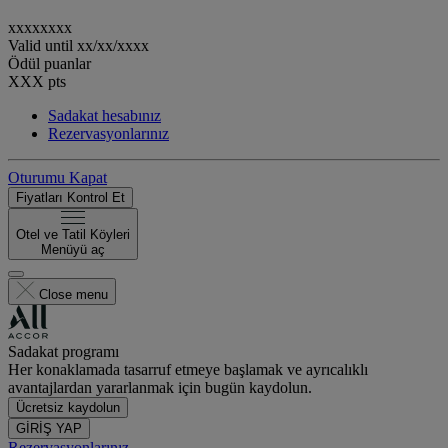
xxxxxxxx
Valid until
xx/xx/xxxx
Ödül puanlar
XXX
pts
Sadakat hesabınız
Rezervasyonlarınız
Oturumu Kapat
Fiyatları Kontrol Et
Otel ve Tatil Köyleri
Menüyü aç
Close menu
Sadakat programı
Her konaklamada tasarruf etmeye başlamak ve ayrıcalıklı
avantajlardan yararlanmak için bugün kaydolun.
Ücretsiz kaydolun
GİRİŞ YAP
Rezervasyonlarınız