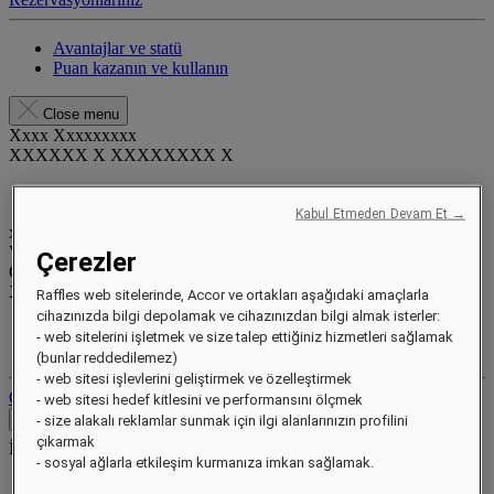
Avantajlar ve statü
Puan kazanın ve kullanın
Close menu
Xxxx Xxxxxxxxx
XXXXXX X XXXXXXXX X
Kabul Etmeden Devam Et →
xxxxxxxx
Valid until
xx/xx/xxxx
Çerezler
Ödül puanlar
XXX
pts
Raffles web sitelerinde, Accor ve ortakları aşağıdaki amaçlarla
cihazınızda bilgi depolamak ve cihazınızdan bilgi almak isterler:
Sadakat hesabınız
- web sitelerini işletmek ve size talep ettiğiniz hizmetleri sağlamak
Rezervasyonlarınız
(bunlar reddedilemez)
- web sitesi işlevlerini geliştirmek ve özelleştirmek
Oturumu Kapat
- web sitesi hedef kitlesini ve performansını ölçmek
İletişim
- size alakalı reklamlar sunmak için ilgi alanlarınızın profilini
çıkarmak
İletişim
Close menu
- sosyal ağlarla etkileşim kurmanıza imkan sağlamak.
Find Your Local Number