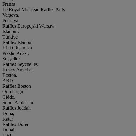
Fransa
Le Royal Monceau Raffles Paris
Varşova,
Polonya
Raffles Europejski Warsaw
İstanbul,
Türkiye
Raffles Istanbul
Hint Okyanusu
Praslin Adası,
Seyşeller
Raffles Seychelles
Kuzey Amerika
Boston,
ABD
Raffles Boston
Orta Doğu
Cidde,
Suudi Arabistan
Raffles Jeddah
Doha,
Katar
Raffles Doha
Dubai,
UAE