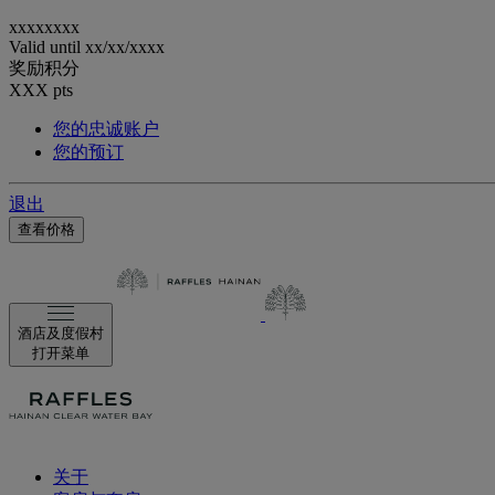
xxxxxxxx
Valid until
xx/xx/xxxx
奖励积分
XXX
pts
您的忠诚账户
您的预订
退出
查看价格
酒店及度假村
打开菜单
关于