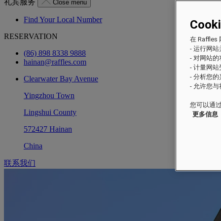
礼宾服务
Close menu
Find Your Local Number
Cook
RESERVATION
在 Raf
- 运行网
(86) 898 8338 9888
- 对网站
hainan@raffles.com
- 计量网
- 分析您
Clearwater Bay Avenue
- 允许您
Yingzhou Town
您可以通过
Lingshui County
更多信息
572427 Hainan
China
联系我们