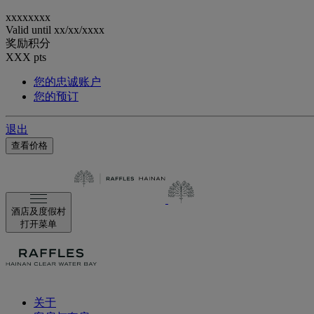
xxxxxxxx
Valid until
xx/xx/xxxx
奖励积分
XXX
pts
您的忠诚账户
您的预订
退出
查看价格
酒店及度假村
打开菜单
关于