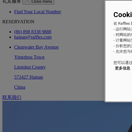
礼宾服务
Close menu
Find Your Local Number
Cook
RESERVATION
在 Raf
- 运行网
(86) 898 8338 9888
- 对网站
hainan@raffles.com
- 计量网
- 分析您
Clearwater Bay Avenue
- 允许您
Yingzhou Town
您可以通过
Lingshui County
更多信息
572427 Hainan
China
联系我们