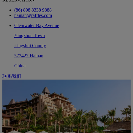
(86) 898 8338 9888
hainan@raffles.com
Clearwater Bay Avenue
Yingzhou Town
Lingshui County
572427 Hainan
China
联系我们