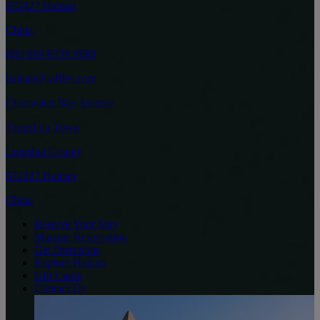
572427 Hainan
China
(86) 898 8338 9888
hainan@raffles.com
Clearwater Bay Avenue
Yingzhou Town
Lingshui County
572427 Hainan
China
Reserve Your Stay
Manage Reservation
Get Directions
Explore Hainan
Gift Cards
Contact Us