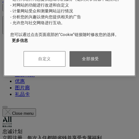
退出
- 对网站的功能进行改进和自定义
查看价格
- 计量网站受众和测量网站运行情况
- 分析您的兴趣以便向您提供相关的广告
- 允许您与社交网络进行互动。
酒店及度假村
打开菜单
您可以通过点击页面底部的“Cookie”链接随时修改您的选择。
更多信息
关于
客房与套房
餐饮
自定义
全部接受
健身
体验
重要时刻
优惠
图片廊
礼品卡
Close menu
忠诚计划
立即注册，每次入住都能省钱并享受专属福利。