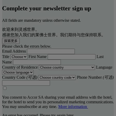
Complete your newsletter sign up
All fields are mandatory unless otherwise stated.
欢迎来到灵感世界。
感谢您加入我们的莱佛士世界。我们期待与您保持联系。
探索更多
Please check the errors below.
Email Address
Title
First Name
Last
Name
Country of Residence
Language
Country Code
(可选)
Phone Number
(可选)
You consent to Accor SA sharing your email address with the hotel,
for the hotel to send you its personalized marketing communications.
You may unsubscribe at any time.
More information
An error has occurred. Please try again later.