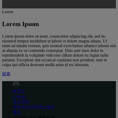
Lorem
Lorem Ipsum
Lorem ipsum dolor sit amet, consectetur adipiscing elit, sed do
eiusmod tempor incididunt ut labore et dolore magna aliqua. Ut
enim ad minim veniam, quis nostrud exercitation ullamco laboris nisi
ut aliquip ex ea commodo consequat. Duis aute irure dolor in
reprehenderit in voluptate velit esse cillum dolore eu fugiat nulla
pariatur. Excepteur sint occaecat cupidatat non proident, sunt in
culpa qui officia deserunt mollit anim id est laborum.
探索
莱佛士
Chinese
亚太地区
海南清水湾莱佛士酒店
餐饮
[TEMPLATE] 餐饮优惠