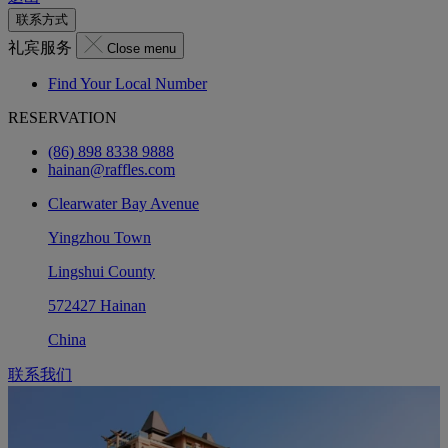
联系方式
礼宾服务
Close menu
Find Your Local Number
RESERVATION
(86) 898 8338 9888
hainan@raffles.com
Clearwater Bay Avenue
Yingzhou Town
Lingshui County
572427 Hainan
China
联系我们