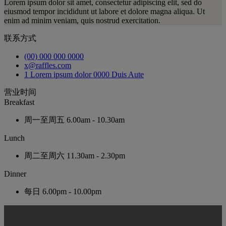
Lorem ipsum dolor sit amet, consectetur adipiscing elit, sed do
eiusmod tempor incididunt ut labore et dolore magna aliqua. Ut
enim ad minim veniam, quis nostrud exercitation.
联系方式
(00) 000 000 0000
x@raffles.com
1 Lorem ipsum dolor 0000 Duis Aute
营业时间
Breakfast
周一至周五
6.00am - 10.30am
Lunch
周二至周六
11.30am - 2.30pm
Dinner
每日
6.00pm - 10.00pm