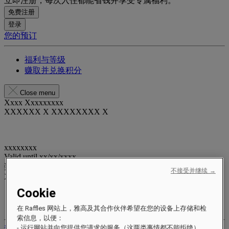
立即注册，每次入住都能省钱并享受专属福利。
免费注册
登录
您的预订
福利与等级
赚取并兑换积分
Close menu
Xxxx Xxxxxxxxx
XXXXXX X XXXXXXXX X
xxxxxxxx
Valid until
xx/xx/xxxx
奖励积分
不接受并继续 →
XXX
pts
Cookie
您的忠诚账户
您的预订
在 Raffles 网站上，雅高及其合作伙伴希望在您的设备上存储和检
索信息，以便：
- 运行网站并向您提供您请求的服务（这两类事情都不能拒绝）