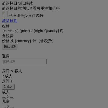
请选择日期以继续
请选择目的地以查看可用性和价格
已应用最少入住晚数
清除日期
起价
{currency}{price} / {nightsQuantity}晚
含税费
价格以 {currency} 计（含税费）
确认日期
退房
房间 & 客人
2 成人
房间 1
2 成人
成人
2
儿童
0