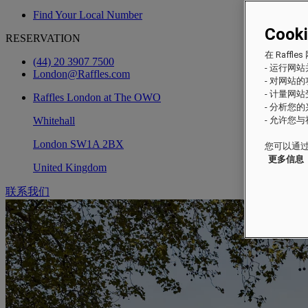
Find Your Local Number
Cook
RESERVATION
在 Raf
(44) 20 3907 7500
- 运行网
London@Raffles.com
- 对网站
- 计量网
Raffles London at The OWO
- 分析您
Whitehall
- 允许您
London SW1A 2BX
您可以通过
更多信息
United Kingdom
联系我们