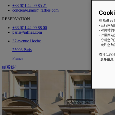
+33 (0)1 42 99 85 21
concierge.paris@raffles.com
Cook
RESERVATION
在 Raf
- 运行网
+33 (0)1 42 99 88 00
- 对网站
paris@raffles.com
- 计量网
- 分析您
37 avenue Hoche
- 允许您
75008 Paris
您可以通过
France
更多信息
联系我们