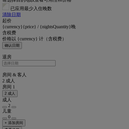
已应用最少入住晚数
清除日期
起价
{currency}{price} / {nightsQuantity}晚
含税费
价格以 {currency} 计（含税费）
确认日期
退房
房间 & 客人
2 成人
房间 1
2 成人
成人
2
儿童
0
+ 添加房间