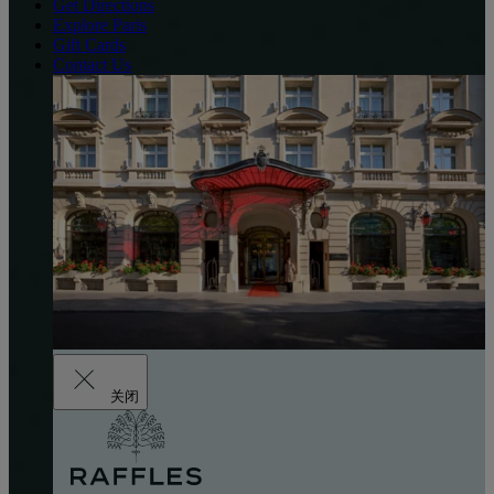
Get Directions
Explore Paris
Gift Cards
Contact Us
关闭