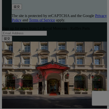
提交
The site is protected by reCAPTCHA and the Google
Privacy
Policy
and
Terms of Service
apply.
Sign up for news from Le Royal Monceau - Raffles Paris
提交