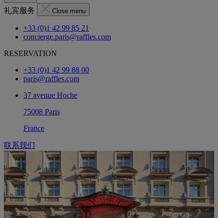
礼宾服务
Close menu
+33 (0)1 42 99 85 21
concierge.paris@raffles.com
RESERVATION
+33 (0)1 42 99 88 00
paris@raffles.com
37 avenue Hoche
75008 Paris
France
联系我们