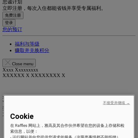
忠诚计划
立即注册，每次入住都能省钱并享受专属福利。
免费注册
登录
您的预订
福利与等级
赚取并兑换积分
Close menu
Xxxx Xxxxxxxxx
XXXXXX X XXXXXXXX X
xxxxxxxx
Valid until
xx/xx/xxxx
不接受并继续 →
奖励积分
XXX
pts
Cookie
您的忠诚账户
在 Raffles 网站上，雅高及其合作伙伴希望在您的设备上存储和检
您的预订
索信息，以便：
- 运行网站并向您提供您请求的服务（这两类事情都不能拒绝）