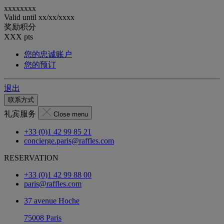
xxxxxxxx
Valid until
xx/xx/xxxx
奖励积分
XXX
pts
您的忠诚账户
您的预订
退出
联系方式
礼宾服务
Close menu
+33 (0)1 42 99 85 21
concierge.paris@raffles.com
RESERVATION
+33 (0)1 42 99 88 00
paris@raffles.com
37 avenue Hoche
75008 Paris