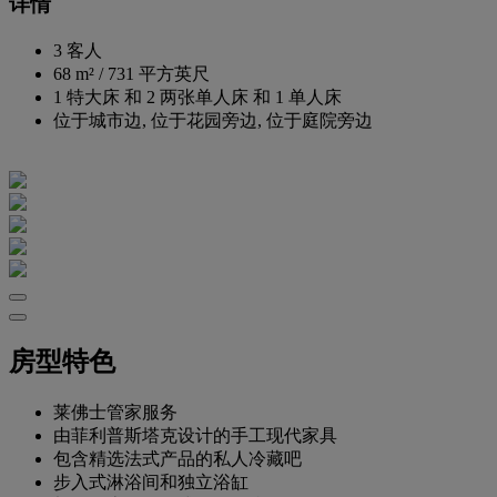
详情
3 客人
68 m²
/
731 平方英尺
1 特大床 和 2 两张单人床 和 1 单人床
位于城市边, 位于花园旁边, 位于庭院旁边
房型特色
莱佛士管家服务
由菲利普斯塔克设计的手工现代家具
包含精选法式产品的私人冷藏吧
步入式淋浴间和独立浴缸