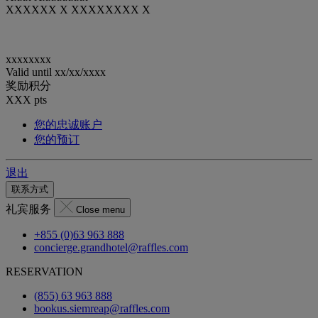
XXXXXX X XXXXXXXX X
xxxxxxxx
Valid until
xx/xx/xxxx
奖励积分
XXX
pts
您的忠诚账户
您的预订
退出
联系方式
礼宾服务
Close menu
+855 (0)63 963 888
concierge.grandhotel@raffles.com
RESERVATION
(855) 63 963 888
bookus.siemreap@raffles.com