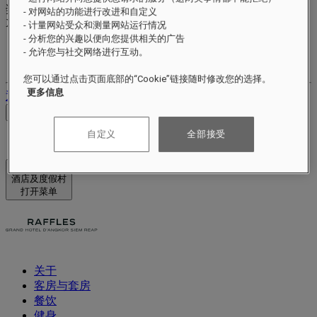
奖励积分
- 对网站的功能进行改进和自定义
XXX
pts
- 计量网站受众和测量网站运行情况
- 分析您的兴趣以便向您提供相关的广告
您的忠诚账户
- 允许您与社交网络进行互动。
您的预订
您可以通过点击页面底部的“Cookie”链接随时修改您的选择。
更多信息
退出
查看价格
自定义
全部接受
酒店及度假村
打开菜单
关于
客房与套房
餐饮
健身