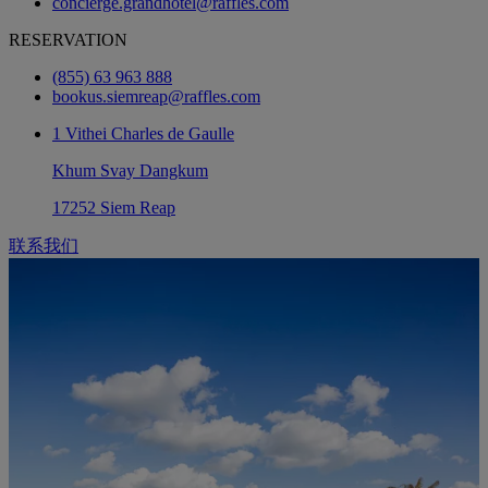
concierge.grandhotel@raffles.com
RESERVATION
(855) 63 963 888
bookus.siemreap@raffles.com
1 Vithei Charles de Gaulle
Khum Svay Dangkum
17252 Siem Reap
联系我们