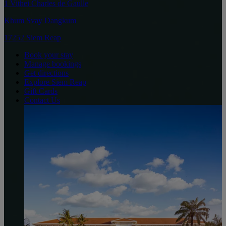
1 Vithei Charles de Gaulle
Khum Svay Dangkum
17252 Siem Reap
Book your stay
Manage bookings
Get directions
Explore Siem Reap
Gift Cards
Contact Us