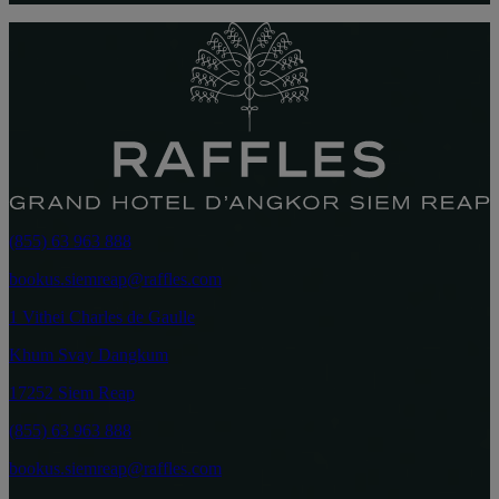
(855) 63 963 888
bookus.siemreap@raffles.com
1 Vithei Charles de Gaulle
Khum Svay Dangkum
17252 Siem Reap
(855) 63 963 888
bookus.siemreap@raffles.com