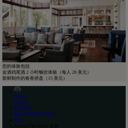
您的体验包括
金酒鸡尾酒 2 小时畅饮体验（每人 28 美元）
新鲜制作的春卷拼盘（15 美元）
莱佛士
Chinese
亚太地区
暹粒吴哥莱佛士酒店
体验
Around The World 金酒