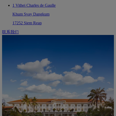
1 Vithei Charles de Gaulle
Khum Svay Dangkum
17252 Siem Reap
联系我们