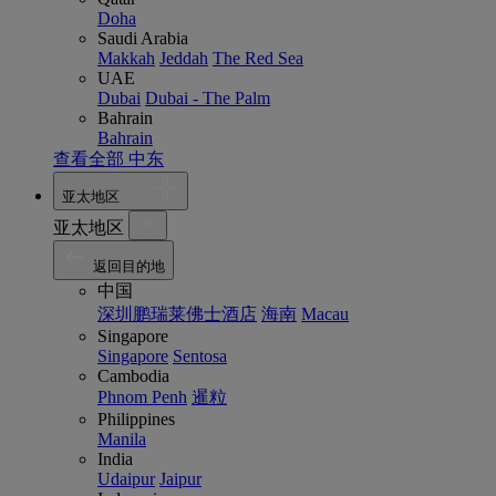
Doha
Saudi Arabia
Makkah
Jeddah
The Red Sea
UAE
Dubai
Dubai - The Palm
Bahrain
Bahrain
查看全部 中东
亚太地区
亚太地区
返回目的地
中国
深圳鹏瑞莱佛士酒店
海南
Macau
Singapore
Singapore
Sentosa
Cambodia
Phnom Penh
暹粒
Philippines
Manila
India
Udaipur
Jaipur