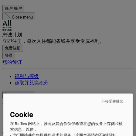
账户
账户
Close menu
忠诚计划
立即注册，每次入住都能省钱并享受专属福利。
免费注册
登录
您的预订
福利与等级
赚取并兑换积分
Close menu
Xxxx Xxxxxxxxx
不接受并继续 →
XXXXXX X XXXXXXXX X
Cookie
在 Raffles 网站上，雅高及其合作伙伴希望在您的设备上存储和检
xxxxxxxx
索信息，以便：
Valid until
xx/xx/xxxx
- 运行网站并向您提供您请求的服务（这两类事情都不能拒绝）