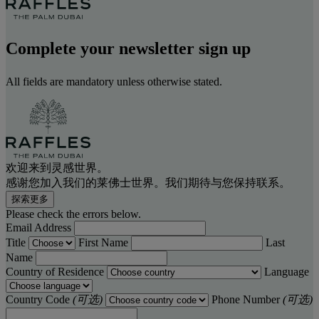
Complete your newsletter sign up
All fields are mandatory unless otherwise stated.
欢迎来到灵感世界。
感谢您加入我们的莱佛士世界。我们期待与您保持联系。
探索更多
Please check the errors below.
Email Address
Title
First Name
Last
Name
Country of Residence
Language
Country Code
(可选)
Phone Number
(可选)