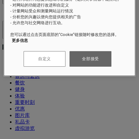
查看价格
- 对网站的功能进行改进和自定义
- 计量网站受众和测量网站运行情况
- 分析您的兴趣以便向您提供相关的广告
- 允许您与社交网络进行互动。
酒店及度假村
您可以通过点击页面底部的“Cookie”链接随时修改您的选择。
打开菜单
更多信息
自定义
全部接受
关于
客房与套房
餐饮
健身
体验
重要时刻
优惠
图片库
礼品卡
虚拟游览