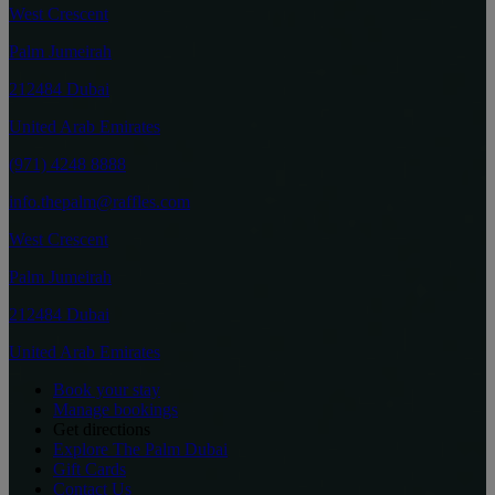
West Crescent
Palm Jumeirah
212484 Dubai
United Arab Emirates
(971) 4248 8888
info.thepalm@raffles.com
West Crescent
Palm Jumeirah
212484 Dubai
United Arab Emirates
Book your stay
Manage bookings
Get directions
Explore The Palm Dubai
Gift Cards
Contact Us