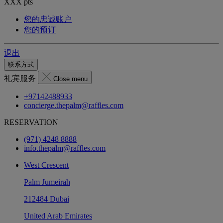
XXX
pts
您的忠诚账户
您的预订
退出
联系方式
礼宾服务
Close menu
+97142488933
concierge.thepalm@raffles.com
RESERVATION
(971) 4248 8888
info.thepalm@raffles.com
West Crescent
Palm Jumeirah
212484 Dubai
United Arab Emirates