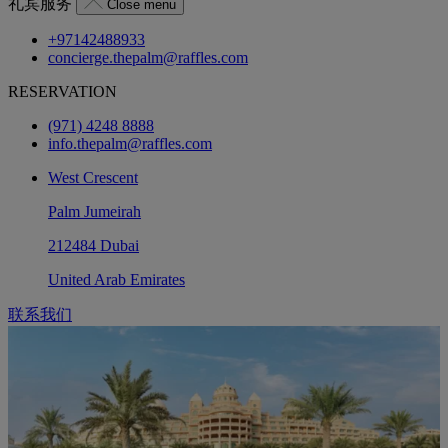
礼宾服务
Close menu
+97142488933
concierge.thepalm@raffles.com
RESERVATION
(971) 4248 8888
info.thepalm@raffles.com
West Crescent
Palm Jumeirah
212484 Dubai
United Arab Emirates
联系我们