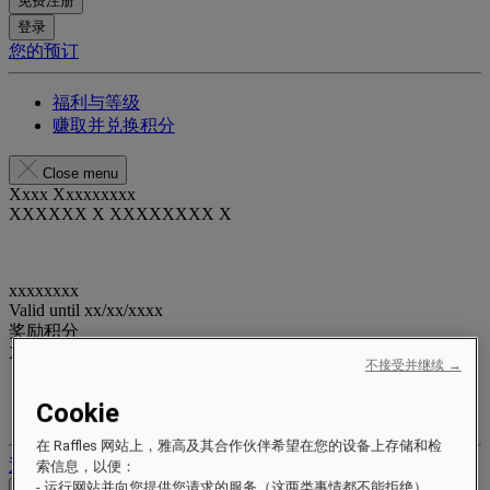
免费注册
登录
您的预订
福利与等级
赚取并兑换积分
Close menu
Xxxx Xxxxxxxxx
XXXXXX X XXXXXXXX X
xxxxxxxx
Valid until
xx/xx/xxxx
奖励积分
XXX
pts
不接受并继续 →
您的忠诚账户
Cookie
您的预订
在 Raffles 网站上，雅高及其合作伙伴希望在您的设备上存储和检
退出
索信息，以便：
- 运行网站并向您提供您请求的服务（这两类事情都不能拒绝）