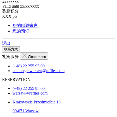
xxxxxxxx
Valid until
xx/xx/xxxx
奖励积分
XXX
pts
您的忠诚账户
您的预订
退出
联系方式
礼宾服务
Close menu
(+48) 22 255 95 00
concierge.warsaw@raffles.com
RESERVATION
(+48) 22 255 95 00
warsaw@raffles.com
Krakowskie Przedmieście 13
00-071 Warsaw