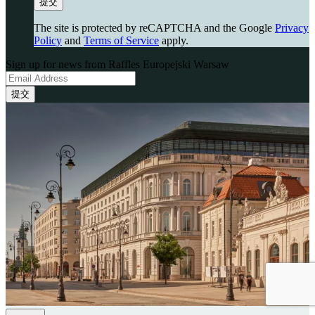
提交
The site is protected by reCAPTCHA and the Google
Privacy
Policy
and
Terms of Service
apply.
Sign up for news from Raffles Europejski Warsaw
提交