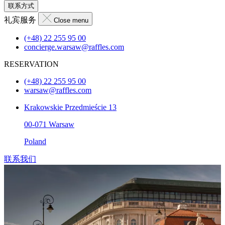
联系方式
礼宾服务
Close menu
(+48) 22 255 95 00
concierge.warsaw@raffles.com
RESERVATION
(+48) 22 255 95 00
warsaw@raffles.com
Krakowskie Przedmieście 13
00-071 Warsaw
Poland
联系我们