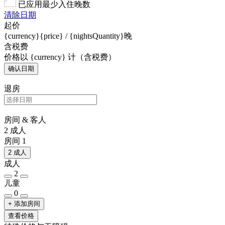
已应用最少入住晚数
清除日期
起价
{currency}{price} / {nightsQuantity}晚
含税费
价格以 {currency} 计（含税费）
确认日期
退房
房间 & 客人
2 成人
房间 1
2 成人
成人
2
儿童
0
+ 添加房间
查看价格