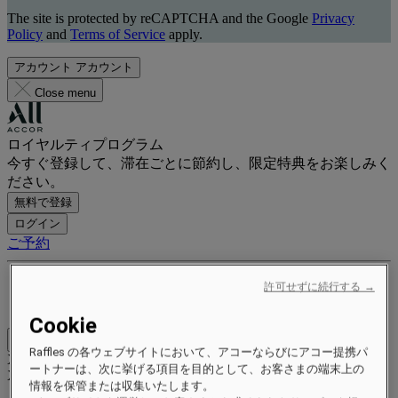
The site is protected by reCAPTCHA and the Google
Privacy
Policy
and
Terms of Service
apply.
アカウント
アカウント
Close menu
ロイヤルティプログラム
今すぐ登録して、滞在ごとに節約し、限定特典をお楽しみく
ださい。
無料で登録
ログイン
ご予約
特典とステータス
許可せずに続行する →
ポイントを獲得して交換する
Cookie
Close menu
Raffles の各ウェブサイトにおいて、アコーならびにアコー提携パ
Xxxx Xxxxxxxxx
ートナーは、次に挙げる項目を目的として、お客さまの端末上の
XXXXXX X XXXXXXXX X
情報を保管または収集いたします。