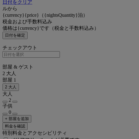
日付をクリア
ルから
{currency}{price}（{nightsQuantity}泊）
税金および手数料込み
価格は{currency}です（税金と手数料込み）
日付を確定
チェックアウト
部屋 & ゲスト
2 大人
部屋 1
2 大人
大人
2
子供
0
+ 部屋を追加
料金を確認
特別料金とアクセシビリティ