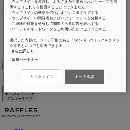
- ウェブサイトを運営し、お客さまから求められたサービスを提
供する（これらを拒否することはできません）
- ウェブサイトの機能を強化およびカスタマイズする
xxxxxxxx
Valid until
xx/xx/xxxx
- ウェブサイトの閲覧者およびパフォーマンスを分析する
リワードポイント
- ご興味の対象を分析して関連のある広告を表示する
- ソーシャルネットワークをご利用いただけるようにする。
XXX
pts
ロイヤルティアカウント
選択した内容は、ページ下部にある「Cookie」のリンクをクリッ
ご予約
クするといつでも変更できます。
さらに詳しく
ログアウト
提携パートナー
料金を確認
カスタマイズ
すべて承諾
ホテル＆リゾート
メニューを開く