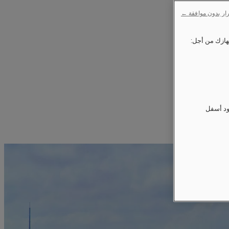
ار بدون موافقة ←
ود أسفل