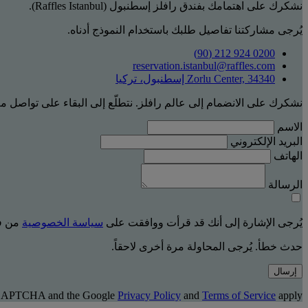
نشكرك على اهتمامك بفندق رافلز إسطنبول (Raffles Istanbul).
يُرجى مشاركتنا تفاصيل طلبك باستخدام النموذج أدناه.
0200 924 212 (90)
reservation.istanbul@raffles.com
Zorlu Center, 34340 إسطنبول، تركيا
نشكرك على الانضمام إلى عالم رافلز. نتطلّع إلى البقاء على تواصل م
الاسم
البريد الإلكتروني
الهاتف
الرسالة
يُرجى الإشارة إلى أنك قد قرأت ووافقت على
سياسة الخصوصية
من فن
حدث خطأ. يُرجى المحاولة مرة أخرى لاحقاً.
إرسال
 reCAPTCHA and the Google
Privacy Policy
and
Terms of Service
apply.