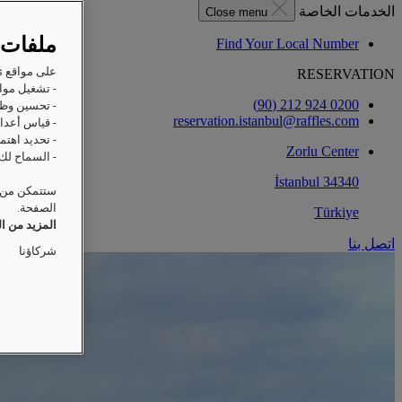
الخدمات الخاصة
Close menu
ملفات 
Find Your Local Number
على مواقع Raffles على الويب، ترغب Accor وشركاؤها في تخزين المعلومات أو استردادها على جهازك من أجل:
RESERVATION
- تشغيل مواق
0200 924 212 (90)
- تحسين وظا
reservation.istanbul@raffles.com
- قياس أعداد
- تحديد اهتم
Zorlu Center
- السماح لك 
34340 İstanbul
ستتمكن من ت
الصفحة.
Türkiye
المزيد من ا
اتصل بنا
شركاؤنا