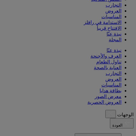
التجارب
العروض
المناسبات
الاستدامة في رافلز
الافتتاح قريباً
نبذة عنّا
المجلة
نبذة عنّا
الغرف والأجنحة
تناول الطعام
العناية بالصحة
التجارب
العروض
المناسبات
بطاقة هدايا
معرض الصور
العروض الحصرية
الوجهات
العودة