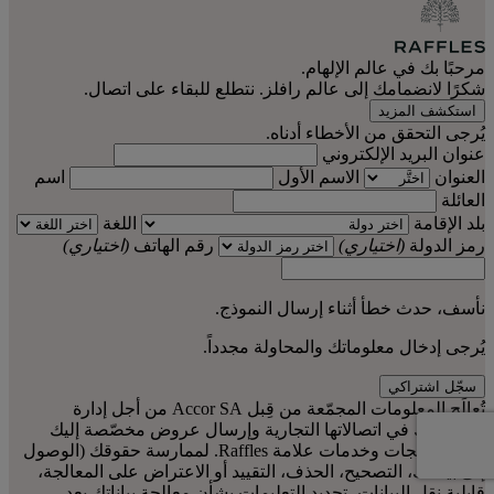
مرحبًا بك في عالم الإلهام.
شكرًا لانضمامك إلى عالم رافلز. نتطلع للبقاء على اتصال.
استكشف المزيد
يُرجى التحقق من الأخطاء أدناه.
عنوان البريد الإلكتروني
العنوان
الاسم الأول
اسم
العائلة
بلد الإقامة
اللغة
رمز الدولة
(اختياري)
رقم الهاتف
(اختياري)
نأسف، حدث خطأ أثناء إرسال النموذج.
يُرجى إدخال معلوماتك والمحاولة مجدداً.
سجّل اشتراكي
تُعالَج المعلومات المجمّعة من قِبل Accor SA من أجل إدارة
اشتراكاتك في اتصالاتها التجارية وإرسال عروض مخصّصة إليك
تتعلق بمنتجات وخدمات علامة Raffles. لممارسة حقوقك (الوصول
إلى بياناتك، التصحيح، الحذف، التقييد أو الاعتراض على المعالجة،
قابلية نقل البيانات، تحديد التعليمات بشأن معالجة بياناتك بعد