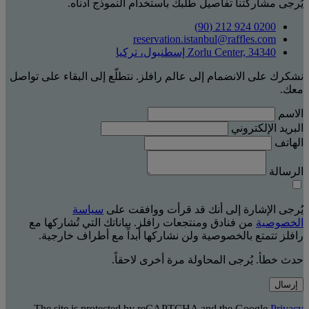
يُرجى مشاركتنا تفاصيل طلبك باستخدام النموذج أدناه.
0200 924 212 (90)
reservation.istanbul@raffles.com
Zorlu Center, 34340 إسطنبول، تركيا
نشكرك على الانضمام إلى عالم رافلز. نتطلّع إلى البقاء على تواصل
معك.
الاسم
البريد الإلكتروني
الهاتف
الرسالة
يُرجى الإشارة إلى أنك قد قرأت ووافقت على
سياسة
الخصوصية
من فنادق ومنتجعات رافلز. بياناتك التي تُشاركها مع
رافلز تتمتع بالخصوصية ولن نشاركها أبداً مع أطراف خارجية.
حدث خطأ. يُرجى المحاولة مرة أخرى لاحقاً.
إرسال
The site is protected by reCAPTCHA and the Google
Privacy