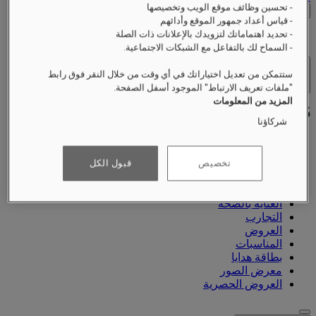
- تحسين وظائف موقع الويب وتخصيصها
التحقق من الأسعار
- قياس أعداد جمهور الموقع وأدائهم
- تحديد اهتماماتك لتزويدك بالإعلانات ذات الصلة
- السماح لك بالتفاعل مع الشبكات الاجتماعية.
ستتمكن من تعديل اختياراتك في أي وقت من خلال النقر فوق رابط
الفنادق والمنتجعات
فتح القائمة
"ملفات تعريف الارتباط" الموجود أسفل الصفحة.
المزيد من المعلومات
شركاؤنا
نبذة عنّا
تخصيص
قبول الكل
الغرف والأجنحة
تناول الطعام
العناية بالصحة
التجارب
العروض
المناسبات
بطاقة هدايا
معرض الصور
العروض الحصرية