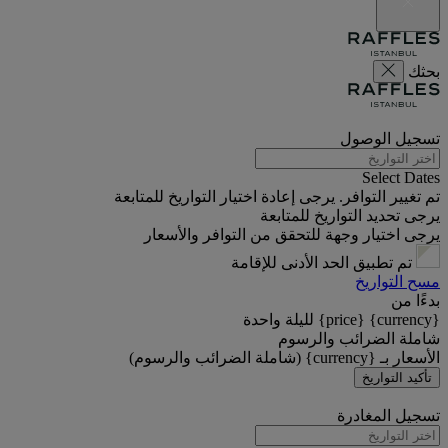
بحثك
تسجيل الوصول
Select Dates
تم تغيير التوافر. يرجى إعادة اختيار التواريخ للمتابعة
يرجى تحديد التواريخ للمتابعة
يرجى اختيار وجهة للتحقق من التوافر والأسعار
تم تطبيق الحد الأدنى للإقامة
مسح التواريخ
بدءًا من
{currency} {price} لليلة واحدة
شاملة الضرائب والرسوم
الأسعار بـ {currency} (شاملة الضرائب والرسوم)
تأكيد التواريخ
تسجيل المغادرة