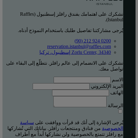
نشكرك على اهتمامك بفندق رافلز إسطنبول (Raffles
Istanbul).
يُرجى مشاركتنا تفاصيل طلبك باستخدام النموذج أدناه.
0200 924 212 (90)
reservation.istanbul@raffles.com
Zorlu Center, 34340 إسطنبول، تركيا
نشكرك على الانضمام إلى عالم رافلز. نتطلّع إلى البقاء على
تواصل معك.
الاسم
البريد الإلكتروني
الهاتف
الرسالة
يُرجى الإشارة إلى أنك قد قرأت ووافقت على
سياسة
الخصوصية
من فنادق ومنتجعات رافلز. بياناتك التي تُشاركها
مع رافلز تتمتع بالخصوصية ولن نشاركها أبداً مع أطراف