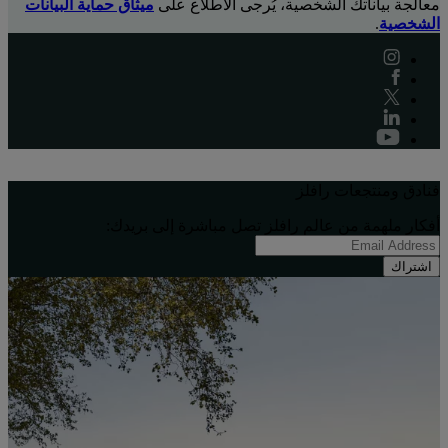
معالجة بياناتك الشخصية، يُرجى الاطلاع على
ميثاق حماية البيانات
الشخصية
.
فنادق ومنتجعات رافلز
أفكار ملهِمة من عالم رافلز تصل مباشرة إلى بريدك:
اشتراك