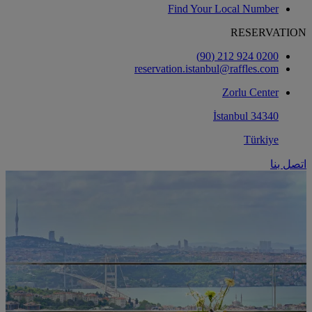
Find Your Local Number
RESERVATION
0200 924 212 (90)
reservation.istanbul@raffles.com
Zorlu Center
34340 İstanbul
Türkiye
اتصل بنا