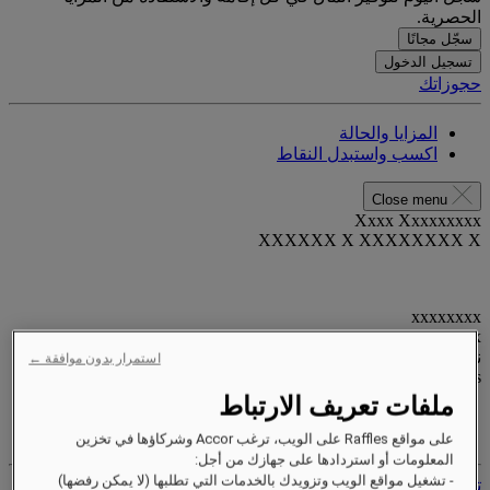
الحصرية.
سجّل مجانًا
تسجيل الدخول
حجوزاتك
المزايا والحالة
اكسب واستبدل النقاط
Close menu
Xxxx Xxxxxxxxx
XXXXXX X XXXXXXXX X
xxxxxxxx
Valid until
xx/xx/xxxx
نقاط المكافآت
استمرار بدون موافقة ←
XXX
pts
ملفات تعريف الارتباط
حساب الولاء الخاص بك
حجوزاتك
على مواقع Raffles على الويب، ترغب Accor وشركاؤها في تخزين
المعلومات أو استردادها على جهازك من أجل:
- تشغيل مواقع الويب وتزويدك بالخدمات التي تطلبها (لا يمكن رفضها)
تسجيل الخروج