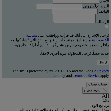
الاسم
البريد الإلكتروني
الهاتف
الرسالة
يُرجى الإشارة إلى أنك قد قرأت ووافقت على
سياسة
الخصوصية
من فنادق ومنتجعات رافلز. بياناتك التي تُشاركها مع
رافلز تتمتع بالخصوصية ولن نشاركها أبداً مع أطراف خارجية.
حدث خطأ. يُرجى المحاولة مرة أخرى لاحقاً.
إرسال
The site is protected by reCAPTCHA and the Google
Privacy
Policy
and
Terms of Service
apply.
حساب
حساب
Close menu
برنامج الولاء
سجّل اليوم لتوفير المال في كل إقامة والاستفادة من المزايا