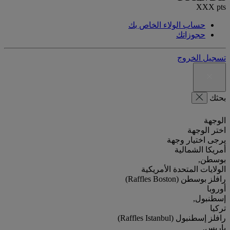
XXX
pts
حساب الولاء الخاص بك
حجوزاتك
تسجيل الخروج
بحثك
الوجهة
اختر الوجهة
يرجى اختيار وجهة
أمريكا الشمالية
بوسطن,
الولايات المتحدة الأمريكية
رافلز بوسطن (Raffles Boston)
أوروبا
إسطنبول,
تركيا
رافلز إسطنبول (Raffles Istanbul)
باريس,