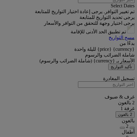
Select Dates
تم تغيير التوافر. يرجى إعادة اختيار التواريخ للمتابعة
يرجى تحديد التواريخ للمتابعة
يرجى اختيار وجهة للتحقق من التوافر والأسعار
تم تطبيق الحد الأدنى للإقامة
مسح التواريخ
بدءًا من
{currency} {price} لليلة واحدة
شاملة الضرائب والرسوم
الأسعار بـ {currency} (شاملة الضرائب والرسوم)
تأكيد التواريخ
تسجيل المغادرة
غرف & ضيوف
2 بالغون
غرفة 1
2 بالغون
بالغون
2
أطفال