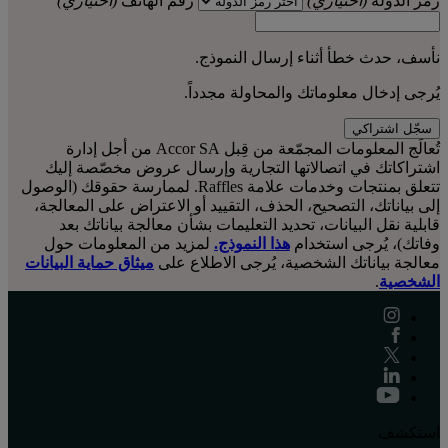
رمز الدولة
(اختياري)
رقم الهاتف
(اختياري)
نأسف، حدث خطأ أثناء إرسال النموذج.
يُرجى إدخال معلوماتك والمحاولة مجدداً.
سجّل اشتراكي
تُعالَج المعلومات المجمّعة من قِبل Accor SA من أجل إدارة
اشتراكاتك في اتصالاتها التجارية وإرسال عروض مخصّصة إليك
تتعلق بمنتجات وخدمات علامة Raffles. لممارسة حقوقك (الوصول
إلى بياناتك، التصحيح، الحذف، التقييد أو الاعتراض على المعالجة،
قابلية نقل البيانات، تحديد التعليمات بشأن معالجة بياناتك بعد
وفاتك)، يُرجى استخدام
هذا النموذج.
لمزيد من المعلومات حول
معالجة بياناتك الشخصية، يُرجى الاطلاع على
ميثاق حماية البيانات
الشخصية
.
استكشف