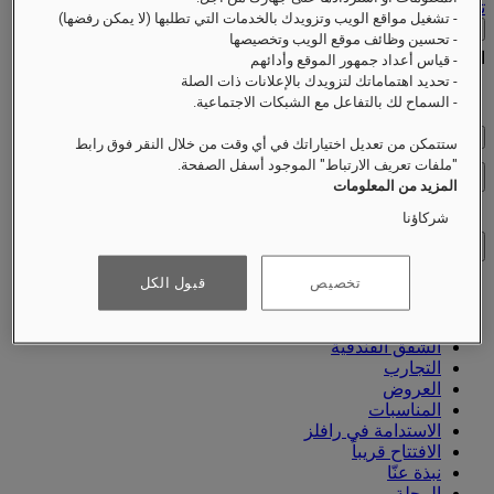
تسجيل الخروج
- تشغيل مواقع الويب وتزويدك بالخدمات التي تطلبها (لا يمكن رفضها)
اتصل
- تحسين وظائف موقع الويب وتخصيصها
اتصل
Close menu
- قياس أعداد جمهور الموقع وأدائهم
- تحديد اهتماماتك لتزويدك بالإعلانات ذات الصلة
Find Your Local Number
- السماح لك بالتفاعل مع الشبكات الاجتماعية.
التحقق من الأسعار
ستتمكن من تعديل اختياراتك في أي وقت من خلال النقر فوق رابط
"ملفات تعريف الارتباط" الموجود أسفل الصفحة.
إغلاق القائمة
المزيد من المعلومات
شركاؤنا
تخصيص
قبول الكل
الوجهات
الفنادق والمنتجعات
الشقق الفندقية
التجارب
العروض
المناسبات
الاستدامة في رافلز
الافتتاح قريباً
نبذة عنّا
المجلة