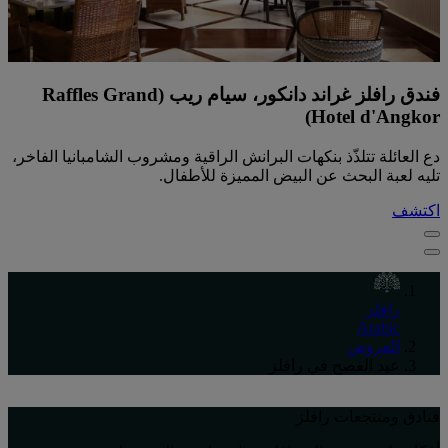
فندق رافلز غراند دانكور، سيام ريب (Raffles Grand
Hotel d'Angkor)
دع العائلة تتلذّذ بنكهات البرانش الراقية ومشروب الشامبانيا الفاخر،
تليه لعبة البحث عن البيض المميزة للأطفال.
اكتشف
رافلز
Arabic
العروض
عيد الفصح في رافلز
فنادق ومنتجعات رافلز