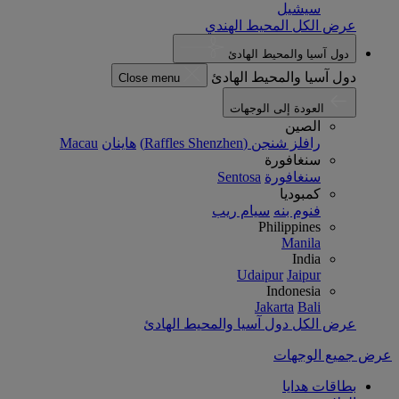
سيشيل
عرض الكل المحيط الهندي
دول آسيا والمحيط الهادئ
دول آسيا والمحيط الهادئ
Close menu
العودة إلى الوجهات
الصين
رافلز شنجن (Raffles Shenzhen)
هاينان
Macau
سنغافورة
سنغافورة
Sentosa
كمبوديا
فنوم بنه
سيام ريب
Philippines
Manila
India
Udaipur
Jaipur
Indonesia
Jakarta
Bali
عرض الكل دول آسيا والمحيط الهادئ
عرض جميع الوجهات
بطاقات هدايا