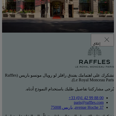
إغلاق
نشكرك على اهتمامك بفندق رافلز لو رويال مونسو باريس (Raffles
Le Royal Monceau Paris).
يُرجى مشاركتنا تفاصيل طلبك باستخدام النموذج أدناه.
‎+33 (0)1 42 99 88 00‏
paris@raffles.com
37 avenue Hoche, باريس 75008