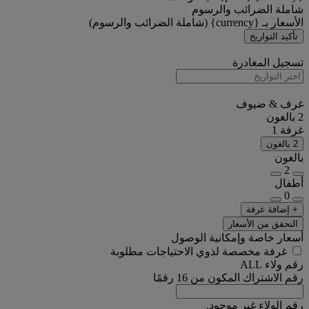
شاملة الضرائب والرسوم
الأسعار بـ {currency} (شاملة الضرائب والرسوم)
تأكيد التواريخ
تسجيل المغادرة
غرف & ضيوف
2 بالغون
غرفة 1
2 بالغون
بالغون
2
أطفال
0
+ إضافة غرفة
التحقق من الأسعار
أسعار خاصة وإمكانية الوصول
غرفة مخصصة لذوي الاحتياجات مطلوبة
رقم ولاء ALL
رقم الاشتراك المكون من 16 رقمًا
رقم الولاء غير موجود.