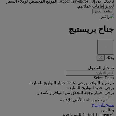
نأخذك الآن إلى Accor TravelPros، الموقع المخصص لوكلاء السفر
لحجز إقامات عملائهم.
متابعة الحجز
جناح بريستيج
بحثك
تسجيل الوصول
Select Dates
تم تغيير التوافر. يرجى إعادة اختيار التواريخ للمتابعة
يرجى تحديد التواريخ للمتابعة
يرجى اختيار وجهة للتحقق من التوافر والأسعار
تم تطبيق الحد الأدنى للإقامة
مسح التواريخ
بدءًا من
{currency} {price} لليلة واحدة