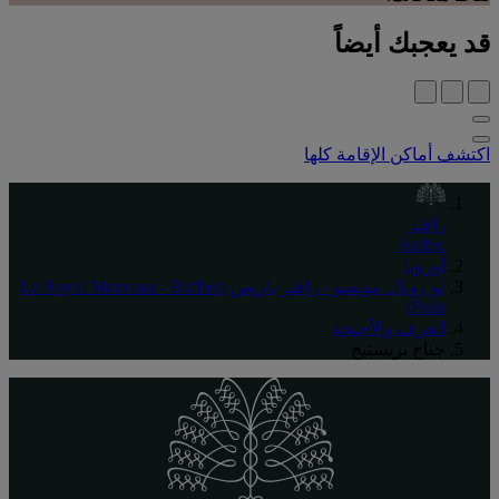
قد يعجبك أيضاً
اكتشف أماكن الإقامة كلها
رافلز
Arabic
أوروبا
لو رويال مونسو - رافلز باريس (Le Royal Monceau - Raffles
Paris)
الغرف والأجنحة
جناح بريستيج