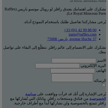
نشكرك على اهتمامك بفندق رافلز لو رويال مونسو باريس (Raffles
Le Royal Monceau Paris).
يُرجى مشاركتنا تفاصيل طلبك باستخدام النموذج أدناه.
‎+33 (0)1 42 99 88 00‏
paris@raffles.com
37 avenue Hoche, باريس 75008
نشكرك على الانضمام إلى عالم رافلز. نتطلّع إلى البقاء على تواصل
معك.
الاسم
البريد الإلكتروني
الهاتف
الرسالة
يُرجى الإشارة إلى أنك قد قرأت ووافقت على
سياسة
الخصوصية
من فنادق ومنتجعات رافلز. بياناتك التي تُشاركها مع
رافلز تتمتع بالخصوصية ولن نشاركها أبداً مع أطراف خارجية.