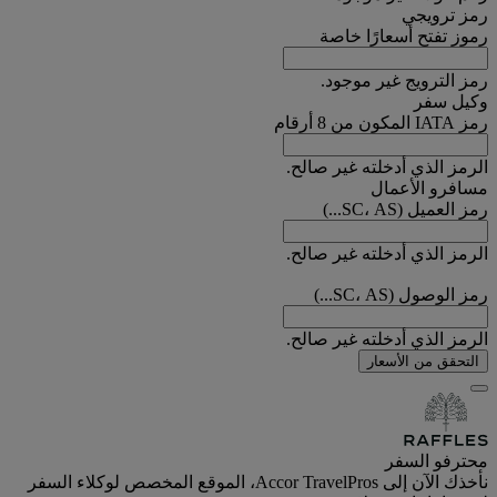
رمز ترويجي
رموز تفتح أسعارًا خاصة
رمز الترويج غير موجود.
وكيل سفر
رمز IATA المكون من 8 أرقام
الرمز الذي أدخلته غير صالح.
مسافرو الأعمال
رمز العميل (SC، AS...)
الرمز الذي أدخلته غير صالح.
رمز الوصول (SC، AS...)
الرمز الذي أدخلته غير صالح.
التحقق من الأسعار
محترفو السفر
نأخذك الآن إلى Accor TravelPros، الموقع المخصص لوكلاء السفر