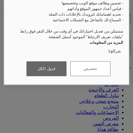
حجوزاتك
- تحسين وظائف موقع الويب وتخصيصها
- قياس أعداد جمهور الموقع وأدائهم
تسجيل الخروج
- تحديد اهتماماتك لتزويدك بالإعلانات ذات الصلة
التحقق من الأسعار
- السماح لك بالتفاعل مع الشبكات الاجتماعية.
ستتمكن من تعديل اختياراتك في أي وقت من خلال النقر فوق رابط
"ملفات تعريف الارتباط" الموجود أسفل الصفحة.
المزيد من المعلومات
الفنادق والمنتجعات
شركاؤنا
فتح القائمة
تخصيص
قبول الكل
نبذة عنّا
الغرف والأجنحة
تناول الطعام
منتجع صحي وعلاجي
التجارب
الاجتماعات والفعاليات
العروض
معرض الصور
بطاقة هدايا