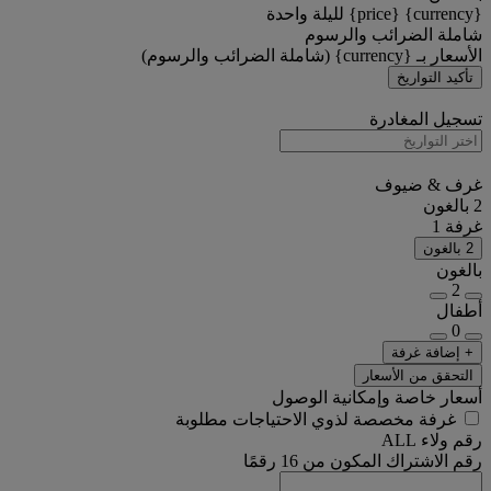
{currency} {price} لليلة واحدة
شاملة الضرائب والرسوم
الأسعار بـ {currency} (شاملة الضرائب والرسوم)
تأكيد التواريخ
تسجيل المغادرة
غرف & ضيوف
2 بالغون
غرفة 1
2 بالغون
بالغون
2
أطفال
0
+ إضافة غرفة
التحقق من الأسعار
أسعار خاصة وإمكانية الوصول
غرفة مخصصة لذوي الاحتياجات مطلوبة
رقم ولاء ALL
رقم الاشتراك المكون من 16 رقمًا