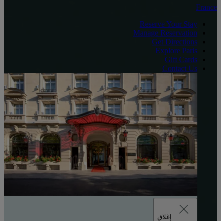
France
Reserve Your Stay
Manage Reservation
Get Directions
Explore Paris
Gift Cards
Contact Us
إغلاق