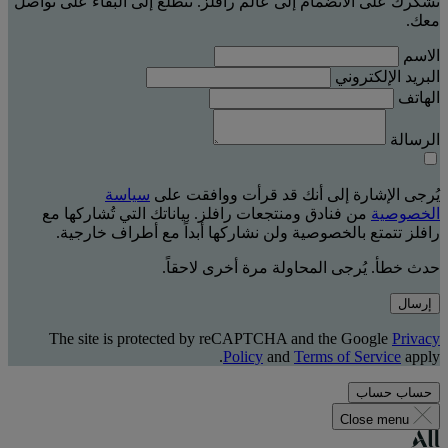
نشكرك على الانضمام إلى عالم رافلز. نتطلّع إلى البقاء على تواصل
معك.
الاسم
البريد الإلكتروني
الهاتف
الرسالة
يُرجى الإشارة إلى أنك قد قرأت ووافقت على
سياسة
الخصوصية
من فنادق ومنتجعات رافلز. بياناتك التي تُشاركها مع
رافلز تتمتع بالخصوصية ولن نشاركها أبداً مع أطراف خارجية.
حدث خطأ. يُرجى المحاولة مرة أخرى لاحقاً.
إرسال
The site is protected by reCAPTCHA and the Google
Privacy
Policy
and
Terms of Service
apply.
حساب
حساب
Close menu