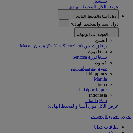
سيشيل
عرض الكل المحيط الهندي
دول آسيا والمحيط الهادئ
دول آسيا والمحيط الهادئ
العودة إلى الوجهات
الصين
رافلز شنجن (Raffles Shenzhen)
هاينان
Macau
سنغافورة
سنغافورة
Sentosa
كمبوديا
فنوم بنه
سيام ريب
Philippines
Manila
India
Udaipur
Jaipur
Indonesia
Jakarta
Bali
عرض الكل دول آسيا والمحيط الهادئ
عرض جميع الوجهات
بطاقات هدايا
الولاء