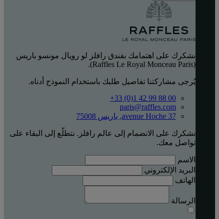
نشكرك على اهتمامك بفندق رافلز لو رويال مونسو باريس
(Raffles Le Royal Monceau Paris).
يُرجى مشاركتنا تفاصيل طلبك باستخدام النموذج أدناه.
‎+33 (0)1 42 99 88 00‏
paris@raffles.com
37 avenue Hoche, باريس 75008
نشكرك على الانضمام إلى عالم رافلز. نتطلّع إلى البقاء على
تواصل معك.
الاسم
البريد الإلكتروني
الهاتف
الرسالة