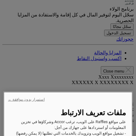
برنامج الولاء
سجّل اليوم لتوفير المال في كل إقامة والاستفادة من المزايا
الحصرية.
سجّل مجانًا
تسجيل الدخول
حجوزاتك
المزايا والحالة
اكسب واستبدل النقاط
Close menu
Xxxx Xxxxxxxxx
XXXXXX X XXXXXXXX X
استمرار بدون موافقة ←
xxxxxxxx
Valid until
xx/xx/xxxx
ملفات تعريف الارتباط
نقاط المكافآت
XXX
pts
على مواقع Raffles على الويب، ترغب Accor وشركاؤها في تخزين
المعلومات أو استردادها على جهازك من أجل:
حساب الولاء الخاص بك
- تشغيل مواقع الويب وتزويدك بالخدمات التي تطلبها (لا يمكن رفضها)