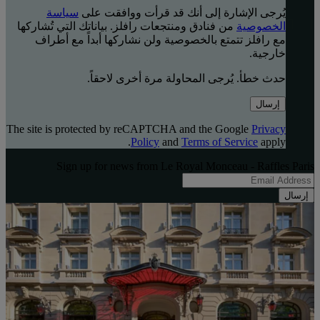
يُرجى الإشارة إلى أنك قد قرأت ووافقت على
سياسة
الخصوصية
من فنادق ومنتجعات رافلز. بياناتك التي تُشاركها
مع رافلز تتمتع بالخصوصية ولن نشاركها أبداً مع أطراف
خارجية.
حدث خطأ. يُرجى المحاولة مرة أخرى لاحقاً.
إرسال
The site is protected by reCAPTCHA and the Google
Privacy
Policy
and
Terms of Service
apply.
Sign up for news from Le Royal Monceau - Raffles Paris
إرسال