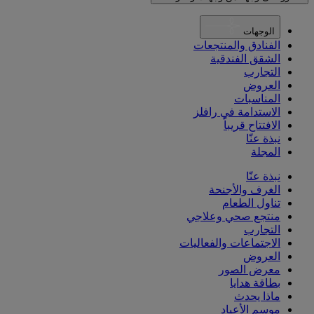
الوجهات
الفنادق والمنتجعات
الشقق الفندقية
التجارب
العروض
المناسبات
الاستدامة في رافلز
الافتتاح قريباً
نبذة عنّا
المجلة
نبذة عنّا
الغرف والأجنحة
تناول الطعام
منتجع صحي وعلاجي
التجارب
الاجتماعات والفعاليات
العروض
معرض الصور
بطاقة هدايا
ماذا يحدث
موسم الأعياد