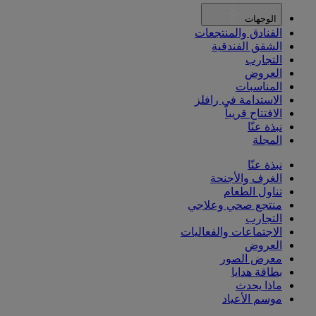
الوجهات
الفنادق والمنتجعات
الشقق الفندقية
التجارب
العروض
المناسبات
الاستدامة في رافلز
الافتتاح قريباً
نبذة عنّا
المجلة
نبذة عنّا
الغرف والأجنحة
تناول الطعام
منتجع صحي وعلاجي
التجارب
الاجتماعات والفعاليات
العروض
معرض الصور
بطاقة هدايا
ماذا يحدث
موسم الأعياد