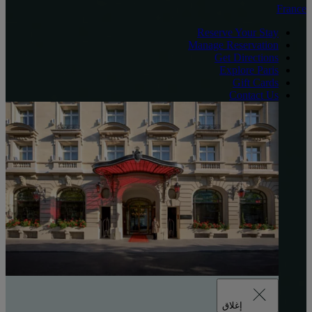
France
Reserve Your Stay
Manage Reservation
Get Directions
Explore Paris
Gift Cards
Contact Us
إغلاق