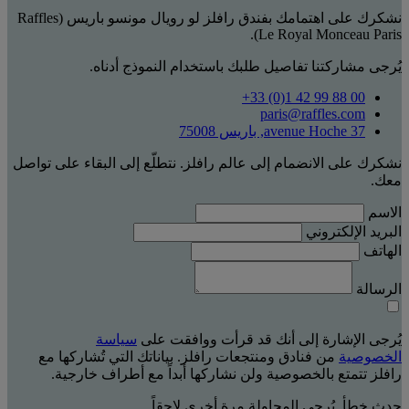
نشكرك على اهتمامك بفندق رافلز لو رويال مونسو باريس (Raffles
Le Royal Monceau Paris).
يُرجى مشاركتنا تفاصيل طلبك باستخدام النموذج أدناه.
‎+33 (0)1 42 99 88 00‏
paris@raffles.com
37 avenue Hoche, باريس 75008
نشكرك على الانضمام إلى عالم رافلز. نتطلّع إلى البقاء على تواصل
معك.
الاسم
البريد الإلكتروني
الهاتف
الرسالة
يُرجى الإشارة إلى أنك قد قرأت ووافقت على
سياسة
الخصوصية
من فنادق ومنتجعات رافلز. بياناتك التي تُشاركها مع
رافلز تتمتع بالخصوصية ولن نشاركها أبداً مع أطراف خارجية.
حدث خطأ. يُرجى المحاولة مرة أخرى لاحقاً.