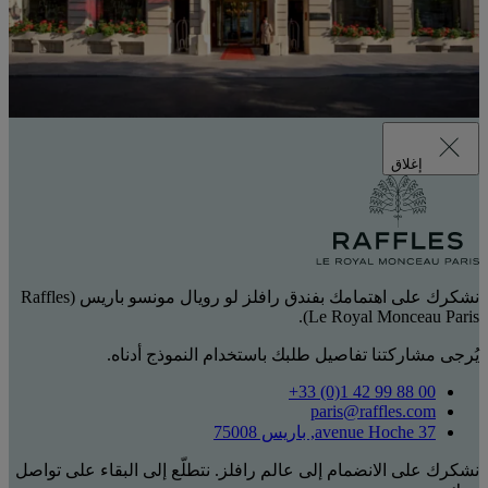
إغلاق
نشكرك على اهتمامك بفندق رافلز لو رويال مونسو باريس (Raffles
Le Royal Monceau Paris).
يُرجى مشاركتنا تفاصيل طلبك باستخدام النموذج أدناه.
‎+33 (0)1 42 99 88 00‏
paris@raffles.com
37 avenue Hoche, باريس 75008
نشكرك على الانضمام إلى عالم رافلز. نتطلّع إلى البقاء على تواصل