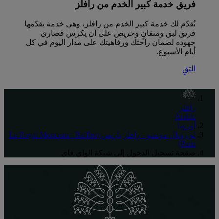
فريق خدمة كبير الخدم من رافلز
نُقدّم لك خدمة كبير الخدم من رافلز، وهي خدمة يقدّمها
فريق لبق ومتفانٍ وحريص على أن يكرس قصارى
جهوده لضمان راحتك ورفاهيتك على مدار اليوم في كل
أيام الأسبوع.
التقِ
رافلز
Arabic
أوروبا
لو رويال مونسو - رافلز باريس (Le Royal Monceau - Raffles
Paris)
صفحة تسجيل الدخول إلى شبكة الواي فاي