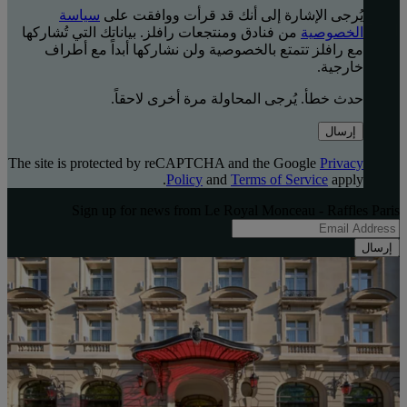
يُرجى الإشارة إلى أنك قد قرأت ووافقت على
سياسة
الخصوصية
من فنادق ومنتجعات رافلز. بياناتك التي تُشاركها
مع رافلز تتمتع بالخصوصية ولن نشاركها أبداً مع أطراف
خارجية.
حدث خطأ. يُرجى المحاولة مرة أخرى لاحقاً.
إرسال
The site is protected by reCAPTCHA and the Google
Privacy
Policy
and
Terms of Service
apply.
Sign up for news from Le Royal Monceau - Raffles Paris
إرسال