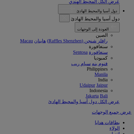
عرض الكل المحيط الهندي
دول آسيا والمحيط الهادئ
دول آسيا والمحيط الهادئ
العودة إلى الوجهات
الصين
رافلز شنجن (Raffles Shenzhen)
هاينان
Macau
سنغافورة
سنغافورة
Sentosa
كمبوديا
فنوم بنه
سيام ريب
Philippines
Manila
India
Udaipur
Jaipur
Indonesia
Jakarta
Bali
عرض الكل دول آسيا والمحيط الهادئ
عرض جميع الوجهات
بطاقات هدايا
الولاء
اتصل