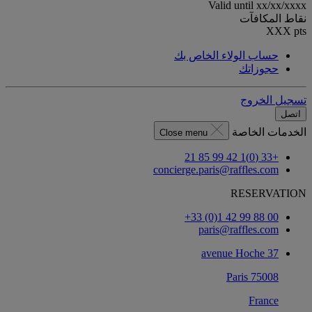
Valid until
xx/xx/xxxx
نقاط المكافآت
XXX
pts
حساب الولاء الخاص بك
حجوزاتك
تسجيل الخروج
اتصل
الخدمات الخاصة
Close menu
+33 (0)1 42 99 85 21
concierge.paris@raffles.com
RESERVATION
‎+33 (0)1 42 99 88 00‏
paris@raffles.com
37 avenue Hoche
75008 Paris
France