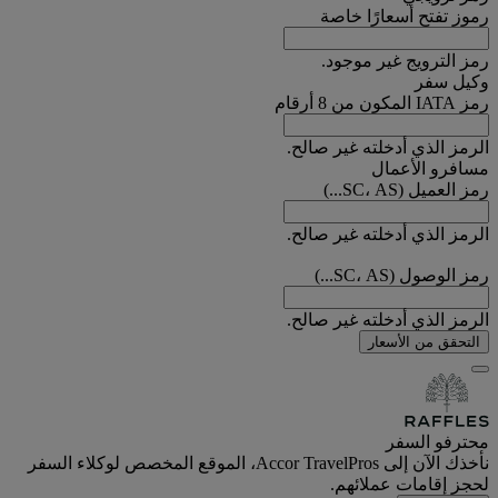
رموز تفتح أسعارًا خاصة
رمز الترويج غير موجود.
وكيل سفر
رمز IATA المكون من 8 أرقام
الرمز الذي أدخلته غير صالح.
مسافرو الأعمال
رمز العميل (SC، AS...)
الرمز الذي أدخلته غير صالح.
رمز الوصول (SC، AS...)
الرمز الذي أدخلته غير صالح.
التحقق من الأسعار
محترفو السفر
نأخذك الآن إلى Accor TravelPros، الموقع المخصص لوكلاء السفر
لحجز إقامات عملائهم.