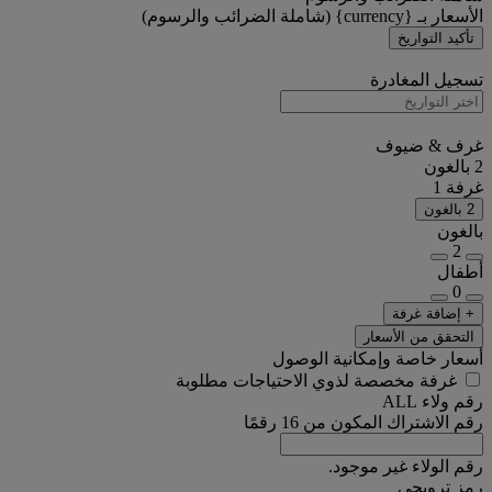
الأسعار بـ {currency} (شاملة الضرائب والرسوم)
تأكيد التواريخ
تسجيل المغادرة
غرف & ضيوف
2 بالغون
غرفة 1
2 بالغون
بالغون
2
أطفال
0
+ إضافة غرفة
التحقق من الأسعار
أسعار خاصة وإمكانية الوصول
غرفة مخصصة لذوي الاحتياجات مطلوبة
رقم ولاء ALL
رقم الاشتراك المكون من 16 رقمًا
رقم الولاء غير موجود.
رمز ترويجي