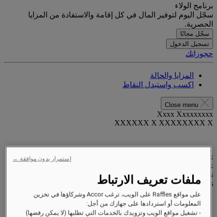
برنامج الولاء
سجّل اليوم لتوفير المال في كل إقامة والاستفادة من المزايا
الحصرية.
سجّل مجانًا
تسجيل الدخول
حجوزاتك
المزايا والحالة
اكسب واستبدل النقاط
Close menu
Xxxx Xxxxxxxxx
XXXXXX X XXXXXXXX X
xxxxxxxx
استمرار بدون موافقة ←
Valid until
xx/xx/xxxx
نقاط المكافآت
ملفات تعريف الارتباط
XXX
pts
على مواقع Raffles على الويب، ترغب Accor وشركاؤها في تخزين
حساب الولاء الخاص بك
المعلومات أو استردادها على جهازك من أجل:
حجوزاتك
- تشغيل مواقع الويب وتزويدك بالخدمات التي تطلبها (لا يمكن رفضها)