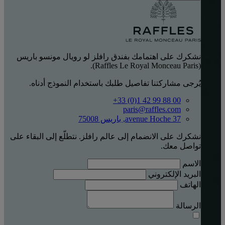
نشكرك على اهتمامك بفندق رافلز لو رويال مونسو باريس
(Raffles Le Royal Monceau Paris).
يُرجى مشاركتنا تفاصيل طلبك باستخدام النموذج أدناه.
‎+33 (0)1 42 99 88 00‏
paris@raffles.com
37 avenue Hoche, باريس 75008
نشكرك على الانضمام إلى عالم رافلز. نتطلّع إلى البقاء على
تواصل معك.
الاسم
البريد الإلكتروني
الهاتف
الرسالة