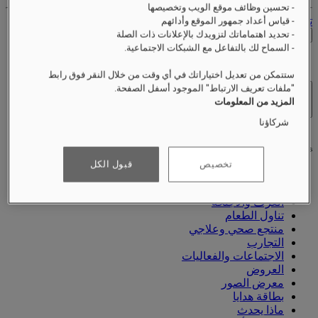
- تحسين وظائف موقع الويب وتخصيصها
تسجيل الخروج
- قياس أعداد جمهور الموقع وأدائهم
- تحديد اهتماماتك لتزويدك بالإعلانات ذات الصلة
التحقق من الأسعار
- السماح لك بالتفاعل مع الشبكات الاجتماعية.
ستتمكن من تعديل اختياراتك في أي وقت من خلال النقر فوق رابط
"ملفات تعريف الارتباط" الموجود أسفل الصفحة.
الفنادق والمنتجعات
المزيد من المعلومات
فتح القائمة
شركاؤنا
تخصيص
قبول الكل
نبذة عنّا
الغرف والأجنحة
تناول الطعام
منتجع صحي وعلاجي
التجارب
الاجتماعات والفعاليات
العروض
معرض الصور
بطاقة هدايا
ماذا يحدث