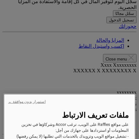
سجّل اليوم لتوفير المال في كل إقامة والاستفادة من المزايا
الحصرية.
سجّل مجانًا
تسجيل الدخول
حجوزاتك
المزايا والحالة
اكسب واستبدل النقاط
Close menu
Xxxx Xxxxxxxxx
XXXXXX X XXXXXXXX X
xxxxxxxx
Valid until
xx/xx/xxxx
استمرار بدون موافقة ←
نقاط المكافآت
XXX
pts
ملفات تعريف الارتباط
حساب الولاء الخاص بك
على مواقع Raffles على الويب، ترغب Accor وشركاؤها في تخزين
حجوزاتك
المعلومات أو استردادها على جهازك من أجل:
- تشغيل مواقع الويب وتزويدك بالخدمات التي تطلبها (لا يمكن رفضها)