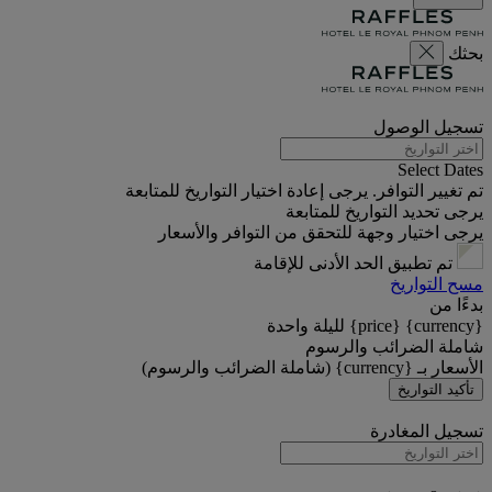
بحثك
تسجيل الوصول
Select Dates
تم تغيير التوافر. يرجى إعادة اختيار التواريخ للمتابعة
يرجى تحديد التواريخ للمتابعة
يرجى اختيار وجهة للتحقق من التوافر والأسعار
تم تطبيق الحد الأدنى للإقامة
مسح التواريخ
بدءًا من
{currency} {price} لليلة واحدة
شاملة الضرائب والرسوم
الأسعار بـ {currency} (شاملة الضرائب والرسوم)
تأكيد التواريخ
تسجيل المغادرة