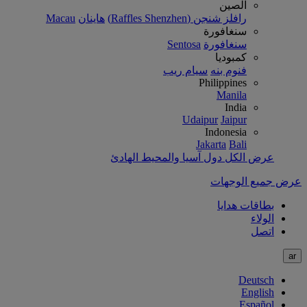
الصين
رافلز شنجن (Raffles Shenzhen)
هاينان
Macau
سنغافورة
سنغافورة
Sentosa
كمبوديا
فنوم بنه
سيام ريب
Philippines
Manila
India
Udaipur
Jaipur
Indonesia
Jakarta
Bali
عرض الكل دول آسيا والمحيط الهادئ
عرض جميع الوجهات
بطاقات هدايا
الولاء
اتصل
ar
Deutsch
English
Español