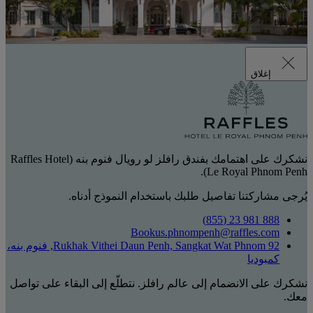
إغلاق
نشكرك على اهتمامك بفندق رافلز لو رويال فنوم بنه (Raffles Hotel
Le Royal Phnom Penh).
يُرجى مشاركتنا تفاصيل طلبك باستخدام النموذج أدناه.
888 981 23 (855)
Bookus.phnompenh@raffles.com
92 Rukhak Vithei Daun Penh, Sangkat Wat Phnom, فنوم بنه،
كمبوديا
نشكرك على الانضمام إلى عالم رافلز. نتطلّع إلى البقاء على تواصل
معك.