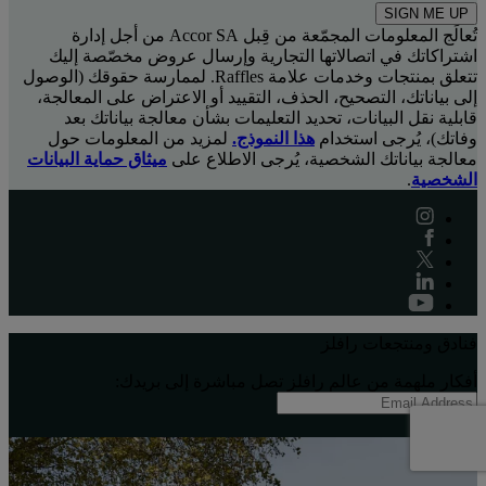
SIGN ME UP
تُعالَج المعلومات المجمّعة من قِبل Accor SA من أجل إدارة
اشتراكاتك في اتصالاتها التجارية وإرسال عروض مخصّصة إليك
تتعلق بمنتجات وخدمات علامة Raffles. لممارسة حقوقك (الوصول
إلى بياناتك، التصحيح، الحذف، التقييد أو الاعتراض على المعالجة،
قابلية نقل البيانات، تحديد التعليمات بشأن معالجة بياناتك بعد
وفاتك)، يُرجى استخدام
هذا النموذج.
لمزيد من المعلومات حول
معالجة بياناتك الشخصية، يُرجى الاطلاع على
ميثاق حماية البيانات
الشخصية
.
فنادق ومنتجعات رافلز
أفكار ملهِمة من عالم رافلز تصل مباشرة إلى بريدك:
اشتراك