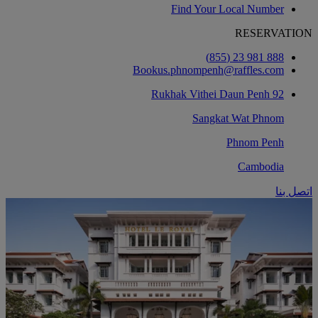
Find Your Local Number
RESERVATION
888 981 23 (855)
Bookus.phnompenh@raffles.com
92 Rukhak Vithei Daun Penh
Sangkat Wat Phnom
Phnom Penh
Cambodia
اتصل بنا