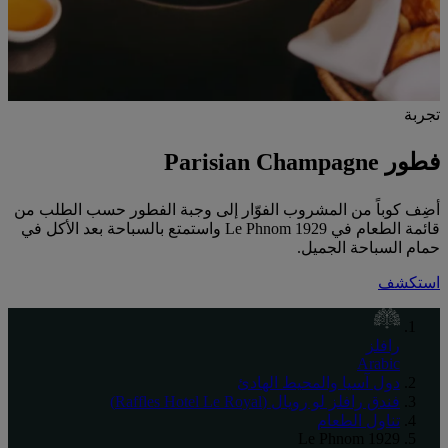
تجربة
فطور Parisian Champagne
أضِف كوباً من المشروب الفوّار إلى وجبة الفطور حسب الطلب من
قائمة الطعام في Le Phnom 1929 واستمتع بالسباحة بعد الأكل في
حمام السباحة الجميل.
استكشف
رافلز
Arabic
دول آسيا والمحيط الهادئ
فندق رافلز لو رويال (Raffles Hotel Le Royal)
تناول الطعام
Le Phnom 1929