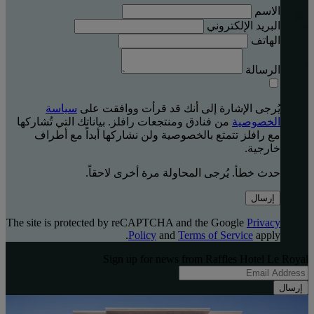
الاسم
البريد الإلكتروني
الهاتف
الرسالة
يُرجى الإشارة إلى أنك قد قرأت ووافقت على
سياسة
الخصوصية
من فنادق ومنتجعات رافلز. بياناتك التي تُشاركها
مع رافلز تتمتع بالخصوصية ولن نشاركها أبداً مع أطراف
خارجية.
حدث خطأ. يُرجى المحاولة مرة أخرى لاحقاً.
إرسال
The site is protected by reCAPTCHA and the Google
Privacy
Policy
and
Terms of Service
apply.
Sign up for news from Raffles Hotel Le Royal
إرسال