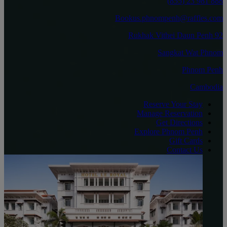
888 981 23 (855)
Bookus.phnompenh@raffles.com
92 Rukhak Vithei Daun Penh
Sangkat Wat Phnom
Phnom Penh
Cambodia
Reserve Your Stay
Manage Reservation
Get Directions
Explore Phnom Penh
Gift Cards
Contact Us