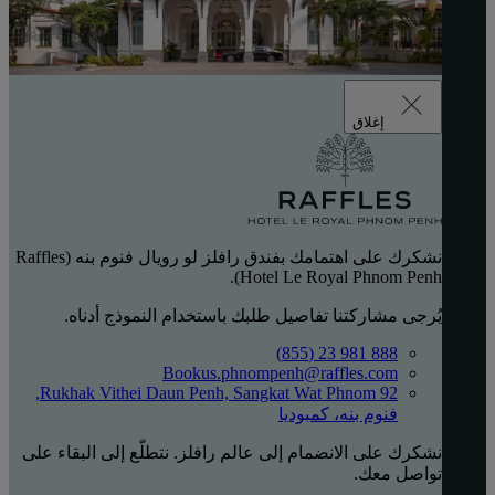
إغلاق
نشكرك على اهتمامك بفندق رافلز لو رويال فنوم بنه (Raffles
Hotel Le Royal Phnom Penh).
يُرجى مشاركتنا تفاصيل طلبك باستخدام النموذج أدناه.
888 981 23 (855)
Bookus.phnompenh@raffles.com
92 Rukhak Vithei Daun Penh, Sangkat Wat Phnom,
فنوم بنه، كمبوديا
نشكرك على الانضمام إلى عالم رافلز. نتطلّع إلى البقاء على
تواصل معك.