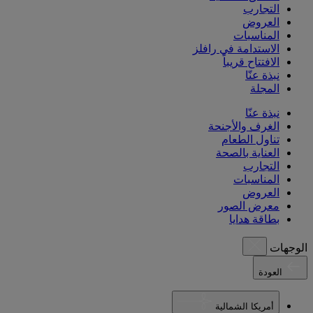
التجارب
العروض
المناسبات
الاستدامة في رافلز
الافتتاح قريباً
نبذة عنّا
المجلة
نبذة عنّا
الغرف والأجنحة
تناول الطعام
العناية بالصحة
التجارب
المناسبات
العروض
معرض الصور
بطاقة هدايا
الوجهات
العودة
أمريكا الشمالية