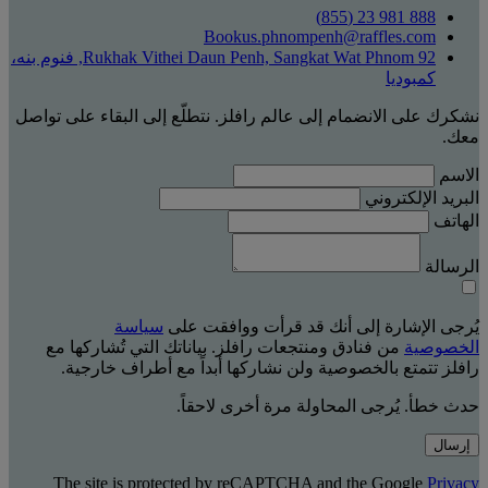
888 981 23 (855)
Bookus.phnompenh@raffles.com
92 Rukhak Vithei Daun Penh, Sangkat Wat Phnom, فنوم بنه،
كمبوديا
نشكرك على الانضمام إلى عالم رافلز. نتطلّع إلى البقاء على تواصل
معك.
الاسم
البريد الإلكتروني
الهاتف
الرسالة
يُرجى الإشارة إلى أنك قد قرأت ووافقت على
سياسة
الخصوصية
من فنادق ومنتجعات رافلز. بياناتك التي تُشاركها مع
رافلز تتمتع بالخصوصية ولن نشاركها أبداً مع أطراف خارجية.
حدث خطأ. يُرجى المحاولة مرة أخرى لاحقاً.
إرسال
The site is protected by reCAPTCHA and the Google
Privacy