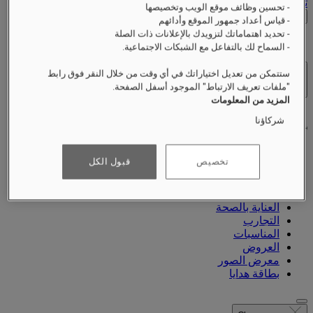
تسجيل الخروج
- تحسين وظائف موقع الويب وتخصيصها
التحقق من الأسعار
- قياس أعداد جمهور الموقع وأدائهم
- تحديد اهتماماتك لتزويدك بالإعلانات ذات الصلة
- السماح لك بالتفاعل مع الشبكات الاجتماعية.
ستتمكن من تعديل اختياراتك في أي وقت من خلال النقر فوق رابط
الفنادق والمنتجعات
"ملفات تعريف الارتباط" الموجود أسفل الصفحة.
فتح القائمة
المزيد من المعلومات
شركاؤنا
تخصيص
قبول الكل
نبذة عنّا
الغرف والأجنحة
تناول الطعام
العناية بالصحة
التجارب
المناسبات
العروض
معرض الصور
بطاقة هدايا