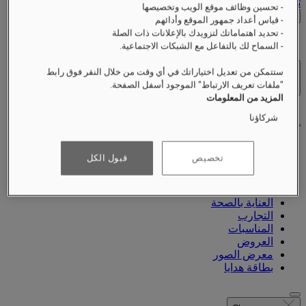
تسجيل الخروج
- تحسين وظائف موقع الويب وتخصيصها
التحقق من الأسعار
- قياس أعداد جمهور الموقع وأدائهم
- تحديد اهتماماتك لتزويدك بالإعلانات ذات الصلة
- السماح لك بالتفاعل مع الشبكات الاجتماعية.
ستتمكن من تعديل اختياراتك في أي وقت من خلال النقر فوق رابط
الفنادق والمنتجعات
"ملفات تعريف الارتباط" الموجود أسفل الصفحة.
فتح القائمة
المزيد من المعلومات
شركاؤنا
تخصيص
قبول الكل
نبذة عنّا
الغرف والأجنحة
تناول الطعام
العناية بالصحة
التجارب
المناسبات
العروض
معرض الصور
بطاقة هدايا