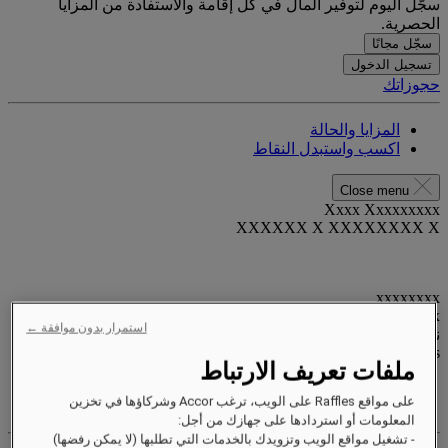
سجّل اليوم لتوفير المال في كل إقامة والاستفادة من المزايا
الحصرية.
سجّل مجانًا
تسجيل الدخول
حجوزاتك
المزايا والحالة
اكسب واستبدل النقاط
Close menu
Xxxx Xxxxxxxxx
XXXXXX X XXXXXXXX X
xxxxxxxx
Valid until
xx/xx/xxxx
استمرار بدون موافقة ←
نقاط المكافآت
XXX
pts
ملفات تعريف الارتباط
حساب الولاء الخاص بك
على مواقع Raffles على الويب، ترغب Accor وشركاؤها في تخزين
حجوزاتك
المعلومات أو استردادها على جهازك من أجل:
- تشغيل مواقع الويب وتزويدك بالخدمات التي تطلبها (لا يمكن رفضها)