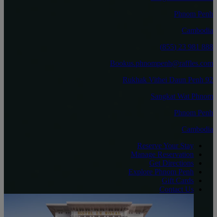
Phnom Penh
Cambodia
888 981 23 (855)
Bookus.phnompenh@raffles.com
92 Rukhak Vithei Daun Penh
Sangkat Wat Phnom
Phnom Penh
Cambodia
Reserve Your Stay
Manage Reservation
Get Directions
Explore Phnom Penh
Gift Cards
Contact Us