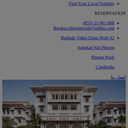
Find Your Local Number
RESERVATION
888 981 23 (855)
Bookus.phnompenh@raffles.com
92 Rukhak Vithei Daun Penh
Sangkat Wat Phnom
Phnom Penh
Cambodia
اتصل بنا