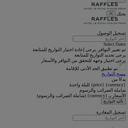
بحثك
تسجيل الوصول
Select Dates
تم تغيير التوافر. يرجى إعادة اختيار التواريخ للمتابعة
يرجى تحديد التواريخ للمتابعة
يرجى اختيار وجهة للتحقق من التوافر والأسعار
تم تطبيق الحد الأدنى للإقامة
مسح التواريخ
بدءًا من
{currency} {price} لليلة واحدة
شاملة الضرائب والرسوم
الأسعار بـ {currency} (شاملة الضرائب والرسوم)
تأكيد التواريخ
تسجيل المغادرة