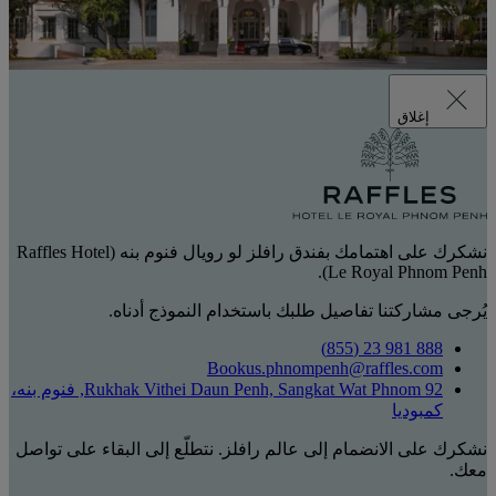
إغلاق
نشكرك على اهتمامك بفندق رافلز لو رويال فنوم بنه (Raffles Hotel
Le Royal Phnom Penh).
يُرجى مشاركتنا تفاصيل طلبك باستخدام النموذج أدناه.
888 981 23 (855)
Bookus.phnompenh@raffles.com
92 Rukhak Vithei Daun Penh, Sangkat Wat Phnom, فنوم بنه،
كمبوديا
نشكرك على الانضمام إلى عالم رافلز. نتطلّع إلى البقاء على تواصل
معك.