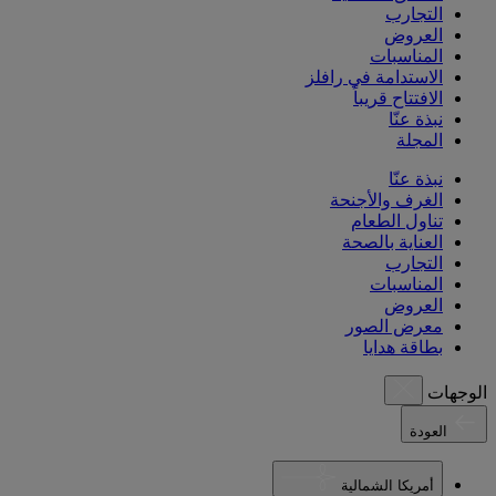
التجارب
العروض
المناسبات
الاستدامة في رافلز
الافتتاح قريباً
نبذة عنّا
المجلة
نبذة عنّا
الغرف والأجنحة
تناول الطعام
العناية بالصحة
التجارب
المناسبات
العروض
معرض الصور
بطاقة هدايا
الوجهات
العودة
أمريكا الشمالية