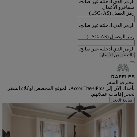
الرمز الذي أدخلته غير صالح.
مسافرو الأعمال
رمز العميل (SC، AS...)
الرمز الذي أدخلته غير صالح.
رمز الوصول (SC، AS...)
الرمز الذي أدخلته غير صالح.
التحقق من الأسعار
محترفو السفر
نأخذك الآن إلى Accor TravelPros، الموقع المخصص لوكلاء السفر
لحجز إقامات عملائهم.
متابعة الحجز