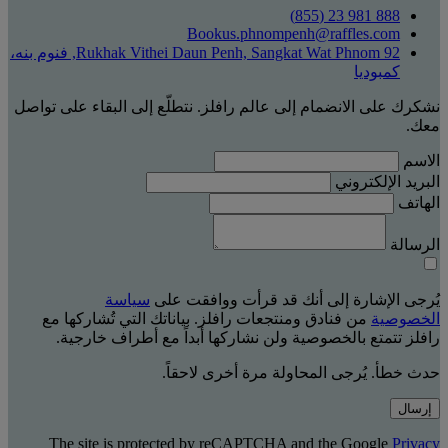
888 981 23 (855)
Bookus.phnompenh@raffles.com
92 Rukhak Vithei Daun Penh, Sangkat Wat Phnom, فنوم بنه،
كمبوديا
نشكرك على الانضمام إلى عالم رافلز. نتطلّع إلى البقاء على تواصل
معك.
الاسم
البريد الإلكتروني
الهاتف
الرسالة
يُرجى الإشارة إلى أنك قد قرأت ووافقت على
سياسة
الخصوصية
من فنادق ومنتجعات رافلز. بياناتك التي تُشاركها مع
رافلز تتمتع بالخصوصية ولن نشاركها أبداً مع أطراف خارجية.
حدث خطأ. يُرجى المحاولة مرة أخرى لاحقاً.
إرسال
The site is protected by reCAPTCHA and the Google
Privacy