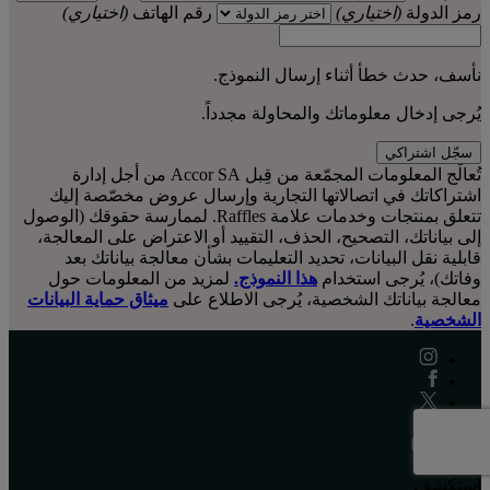
رمز الدولة
(اختياري)
رقم الهاتف
(اختياري)
نأسف، حدث خطأ أثناء إرسال النموذج.
يُرجى إدخال معلوماتك والمحاولة مجدداً.
سجّل اشتراكي
تُعالَج المعلومات المجمّعة من قِبل Accor SA من أجل إدارة
اشتراكاتك في اتصالاتها التجارية وإرسال عروض مخصّصة إليك
تتعلق بمنتجات وخدمات علامة Raffles. لممارسة حقوقك (الوصول
إلى بياناتك، التصحيح، الحذف، التقييد أو الاعتراض على المعالجة،
قابلية نقل البيانات، تحديد التعليمات بشأن معالجة بياناتك بعد
وفاتك)، يُرجى استخدام
هذا النموذج.
لمزيد من المعلومات حول
معالجة بياناتك الشخصية، يُرجى الاطلاع على
ميثاق حماية البيانات
الشخصية
.
استكشف