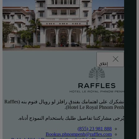
إغلاق
نشكرك على اهتمامك بفندق رافلز لو رويال فنوم بنه (Raffles
Hotel Le Royal Phnom Penh).
يُرجى مشاركتنا تفاصيل طلبك باستخدام النموذج أدناه.
888 981 23 (855)
Bookus.phnompenh@raffles.com