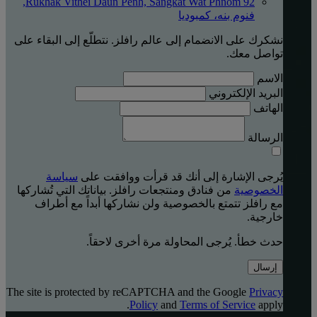
92 Rukhak Vithei Daun Penh, Sangkat Wat Phnom,
فنوم بنه، كمبوديا
نشكرك على الانضمام إلى عالم رافلز. نتطلّع إلى البقاء على
تواصل معك.
الاسم
البريد الإلكتروني
الهاتف
الرسالة
يُرجى الإشارة إلى أنك قد قرأت ووافقت على
سياسة
الخصوصية
من فنادق ومنتجعات رافلز. بياناتك التي تُشاركها
مع رافلز تتمتع بالخصوصية ولن نشاركها أبداً مع أطراف
خارجية.
حدث خطأ. يُرجى المحاولة مرة أخرى لاحقاً.
إرسال
The site is protected by reCAPTCHA and the Google
Privacy
Policy
and
Terms of Service
apply.