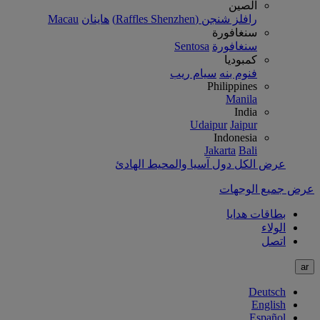
الصين
رافلز شنجن (Raffles Shenzhen)
هاينان
Macau
سنغافورة
سنغافورة
Sentosa
كمبوديا
فنوم بنه
سيام ريب
Philippines
Manila
India
Udaipur
Jaipur
Indonesia
Jakarta
Bali
عرض الكل دول آسيا والمحيط الهادئ
عرض جميع الوجهات
بطاقات هدايا
الولاء
اتصل
ar
Deutsch
English
Español