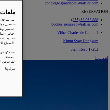
concierge.grandhotel@raffles.com
ملفات 
RESERVATION
‎(855) 63 963 888‏
على مواقع Raffles على الويب، ترغب Accor وشركاؤها في تخزين المعلومات أو استردادها على جهازك من أجل:
bookus.siemreap@raffles.com
- تشغيل مواق
- تحسين وظا
1 Vithei Charles de Gaulle
- قياس أعداد
- تحديد اهتم
Khum Svay Dangkum
- السماح لك 
17252 Siem Reap
ستتمكن من ت
الصفحة.
اتصل بنا
المزيد من ا
شركاؤنا