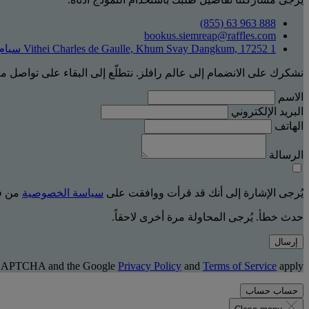
‎(855) 63 963 888
bookus.siemreap@raffles.com
1 Vithei Charles de Gaulle, Khum Svay Dangkum, 17252 سيام ريب
نشكرك على الانضمام إلى عالم رافلز. نتطلّع إلى البقاء على تواصل م
الاسم
البريد الإلكتروني
الهاتف
الرسالة
يُرجى الإشارة إلى أنك قد قرأت ووافقت على
سياسة الخصوصية
من فن
حدث خطأ. يُرجى المحاولة مرة أخرى لاحقاً.
إرسال
 reCAPTCHA and the Google
Privacy Policy
and
Terms of Service
apply.
حساب
حساب