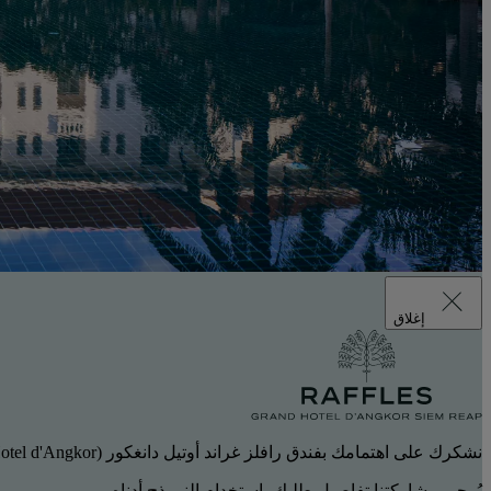
إغلاق
نشكرك على اهتمامك بفندق رافلز غراند أوتيل دانغكور (Raffles Grand Hotel d'Angkor) سيام ريب.
يُرجى مشاركتنا تفاصيل طلبك باستخدام النموذج أدناه.