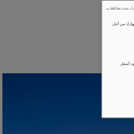
ار بدون موافقة ←
ود أسفل