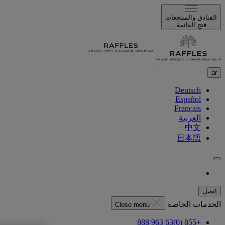
الفنادق والمنتجعات
فتح القائمة
ar
Deutsch
Español
Français
العربية
中文
日本語
اتصل
الخدمات الخاصة
Close menu
+855 (0)63 963 888