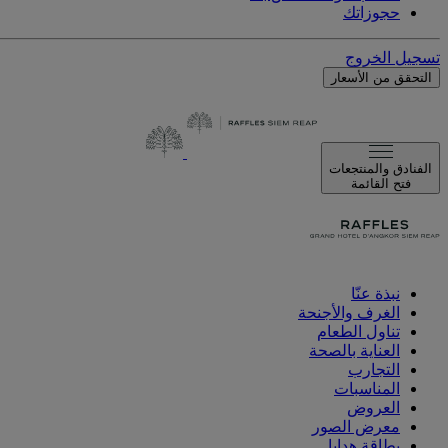
حجوزاتك
تسجيل الخروج
التحقق من الأسعار
الفنادق والمنتجعات
فتح القائمة
نبذة عنّا
الغرف والأجنحة
تناول الطعام
العناية بالصحة
التجارب
المناسبات
العروض
معرض الصور
بطاقة هدايا