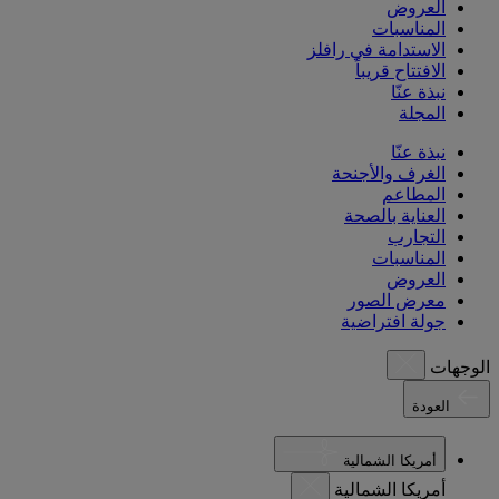
العروض
المناسبات
الاستدامة في رافلز
الافتتاح قريباً
نبذة عنّا
المجلة
نبذة عنّا
الغرف والأجنحة
المطاعم
العناية بالصحة
التجارب
المناسبات
العروض
معرض الصور
جولة افتراضية
الوجهات
العودة
أمريكا الشمالية
أمريكا الشمالية