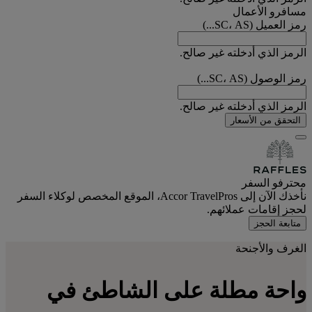
مسافرو الأعمال
رمز العميل (SC، AS...)
الرمز الذي أدخلته غير صالح.
رمز الوصول (SC، AS...)
الرمز الذي أدخلته غير صالح.
التحقق من الأسعار
محترفو السفر
نأخذك الآن إلى Accor TravelPros، الموقع المخصص لوكلاء السفر
لحجز إقامات عملائهم.
متابعة الحجز
الغرف والأجنحة
واحة مطلة على الشاطئ في