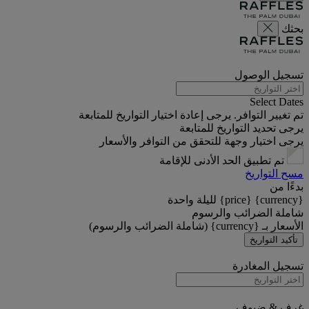
بحثك
تسجيل الوصول
Select Dates
تم تغيير التوافر. يرجى إعادة اختيار التواريخ للمتابعة
يرجى تحديد التواريخ للمتابعة
يرجى اختيار وجهة للتحقق من التوافر والأسعار
تم تطبيق الحد الأدنى للإقامة
مسح التواريخ
بدءًا من
{currency} {price} لليلة واحدة
شاملة الضرائب والرسوم
الأسعار بـ {currency} (شاملة الضرائب والرسوم)
تأكيد التواريخ
تسجيل المغادرة
غرف & ضيوف