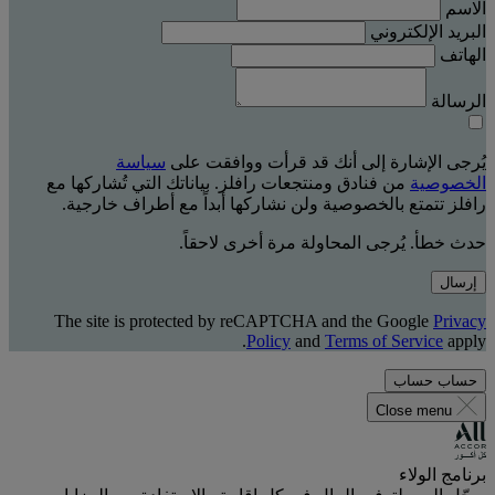
الاسم
البريد الإلكتروني
الهاتف
الرسالة
يُرجى الإشارة إلى أنك قد قرأت ووافقت على
سياسة
الخصوصية
من فنادق ومنتجعات رافلز. بياناتك التي تُشاركها مع
رافلز تتمتع بالخصوصية ولن نشاركها أبداً مع أطراف خارجية.
حدث خطأ. يُرجى المحاولة مرة أخرى لاحقاً.
إرسال
The site is protected by reCAPTCHA and the Google
Privacy
Policy
and
Terms of Service
apply.
حساب
حساب
Close menu
برنامج الولاء