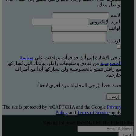
تواصل معك.
الاسم
البريد الإلكتروني
الهاتف
الرسالة
يُرجى الإشارة إلى أنك قد قرأت ووافقت على
سياسة
الخصوصية
من فنادق ومنتجعات رافلز. بياناتك التي تُشاركها
مع رافلز تتمتع بالخصوصية ولن نشاركها أبداً مع أطراف
خارجية.
حدث خطأ. يُرجى المحاولة مرة أخرى لاحقاً.
إرسال
The site is protected by reCAPTCHA and the Google
Privacy
Policy
and
Terms of Service
apply.
Sign up for news from Raffles The Palm Dubai
إرسال