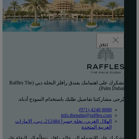
إغلاق
نشكرك على اهتمامك بفندق رافلز النخلة دبي (Raffles The
Palm Dubai).
يُرجى مشاركتنا تفاصيل طلبك باستخدام النموذج أدناه.
8888 4248 (971)
info.thepalm@raffles.com
الهلال الغربي، نخلة جميرا 212484، دبي، الإمارات
العربية المتحدة
نشكرك على الانضمام إلى عالم رافلز. نتطلّع إلى البقاء على