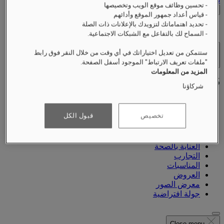
- تحسين وظائف موقع الويب وتخصيصها
التحقق من الأسعار
- قياس أعداد جمهور الموقع وأدائهم
- تحديد اهتماماتك لتزويدك بالإعلانات ذات الصلة
- السماح لك بالتفاعل مع الشبكات الاجتماعية.
ستتمكن من تعديل اختياراتك في أي وقت من خلال النقر فوق رابط
الفنادق والمنتجعات
"ملفات تعريف الارتباط" الموجود أسفل الصفحة.
فتح القائمة
المزيد من المعلومات
شركاؤنا
تخصيص
قبول الكل
نبذة عنّا
الغرف والأجنحة
المطاعم
العناية بالصحة
التجارب
المناسبات
العروض
معرض الصور
جولة افتراضية
Close menu