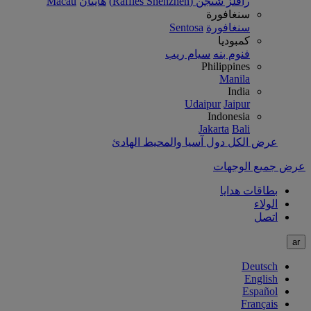
رافلز شنجن (Raffles Shenzhen)
هاينان
Macau
سنغافورة
سنغافورة
Sentosa
كمبوديا
فنوم بنه
سيام ريب
Philippines
Manila
India
Udaipur
Jaipur
Indonesia
Jakarta
Bali
عرض الكل دول آسيا والمحيط الهادئ
عرض جميع الوجهات
بطاقات هدايا
الولاء
اتصل
ar
Deutsch
English
Español
Français