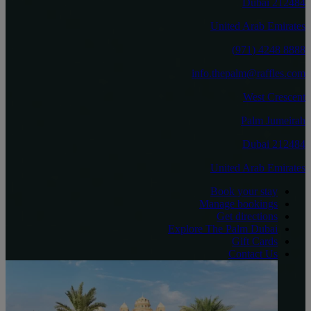
212484 Dubai
United Arab Emirates
8888 4248 (971)
info.thepalm@raffles.com
West Crescent
Palm Jumeirah
212484 Dubai
United Arab Emirates
Book your stay
Manage bookings
Get directions
Explore The Palm Dubai
Gift Cards
Contact Us