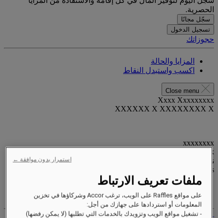
سجّل اليوم لتوفير المال في كل إقامة والاستفادة من المزايا
الحصرية.
سجّل مجانًا
تسجيل الدخول
حجوزاتك
المزايا والحالة
اكسب واستبدل النقاط
Close menu
Xxxx Xxxxxxxxx
XXXXXX X XXXXXXXX X
xxxxxxxx
Valid until
xx/xx/xxxx
استمرار بدون موافقة ←
نقاط المكافآت
XXX
pts
ملفات تعريف الارتباط
حساب الولاء الخاص بك
على مواقع Raffles على الويب، ترغب Accor وشركاؤها في تخزين
حجوزاتك
المعلومات أو استردادها على جهازك من أجل:
- تشغيل مواقع الويب وتزويدك بالخدمات التي تطلبها (لا يمكن رفضها)
تسجيل الخروج