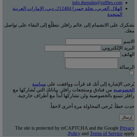
info.thepalm@raffles.com
الهلال الغربي، نخلة جميرا 212484، دبي، الإمارات العربية
المتحدة
نشكرك على الانضمام إلى عالم رافلز. نتطلّع إلى البقاء على تواصل
معك.
الاسم
البريد الإلكتروني
الهاتف
الرسالة
يُرجى الإشارة إلى أنك قد قرأت ووافقت على
سياسة
الخصوصية
من فنادق ومنتجعات رافلز. بياناتك التي تُشاركها مع
رافلز تتمتع بالخصوصية ولن نشاركها أبداً مع أطراف خارجية.
حدث خطأ. يُرجى المحاولة مرة أخرى لاحقاً.
إرسال
The site is protected by reCAPTCHA and the Google
Privacy
Policy
and
Terms of Service
apply.