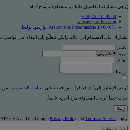
يُرجى مشاركتنا تفاصيل طلبك باستخدام النموذج أدناه.
‎(+48) 22 255 95 00‏
warsaw@raffles.com
Krakowskie Przedmieście 13 00-071, وارسو، بولندا
نشكرك على الانضمام إلى عالم رافلز. نتطلّع إلى البقاء على تواصل م
الاسم
البريد الإلكتروني
الهاتف
الرسالة
يُرجى الإشارة إلى أنك قد قرأت ووافقت على
سياسة الخصوصية
من فن
حدث خطأ. يُرجى المحاولة مرة أخرى لاحقاً.
إرسال
 reCAPTCHA and the Google
Privacy Policy
and
Terms of Service
apply.
حساب
حساب