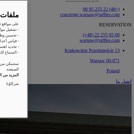
(+48) 22 255 95 00
ملفات 
concierge.warsaw@raffles.com
على مواقع Raffles على الويب، ترغب Accor وشركاؤها في تخزين المعلومات أو استردادها على جهازك من أجل:
RESERVATION
- تشغيل مواق
‎(+48) 22 255 95 00‏
- تحسين وظا
warsaw@raffles.com
- قياس أعداد
- تحديد اهتم
Krakowskie Przedmieście 13
- السماح لك 
00-071 Warsaw
ستتمكن من ت
الصفحة.
Poland
المزيد من ا
اتصل بنا
شركاؤنا