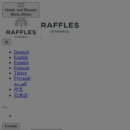
Hotels und Resorts
Menü öffnen
de
Deutsch
English
Español
Français
Türkçe
Русский
العربية
中文
日本語
Kontakt