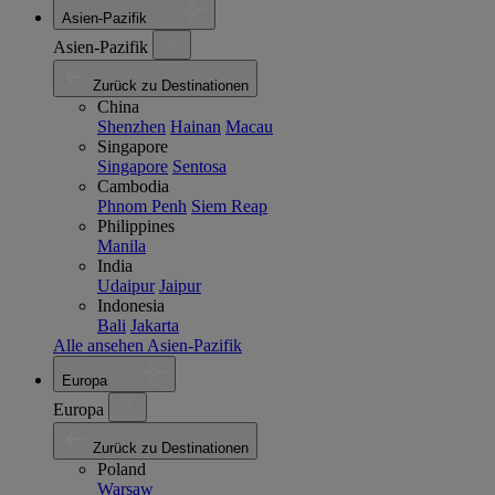
Asien-Pazifik
Asien-Pazifik
Zurück zu Destinationen
China
Shenzhen
Hainan
Macau
Singapore
Singapore
Sentosa
Cambodia
Phnom Penh
Siem Reap
Philippines
Manila
India
Udaipur
Jaipur
Indonesia
Bali
Jakarta
Alle ansehen Asien-Pazifik
Europa
Europa
Zurück zu Destinationen
Poland
Warsaw