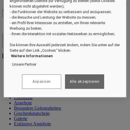
angeforderten Dienste zur Verfügung zu stellen (diese Cookies
können nicht abgelehnt werden);
Abmelden
- die Funktionen der Website zu verbessern und anzupassen;
Preise prüfen
- die Besuche und Leistung der Website zu messen;
- ein Profil Ihrer Interessen zu erstellen, um Ihnen relevante
Werbung zu bieten;
- Ihnen die Interaktion mit sozialen Netzwerken zu ermöglichen;
Hotels und Resorts
Sie können Ihre Auswahl jederzeit ändern, indem Sie unten auf der
Menü öffnen
Seite auf den Link „Cookies“ klicken.
Weitere Informationen
Unsere Partner
Information
Anpassen
Alle akzeptieren
Zimmer und Suiten
Restaurant
Wellness
Erlebnisse
Angebote
Besondere Gelegenheiten
Geschenkgutschein
Galerie
Exklusive Angebote