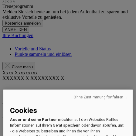
Treueprogramm
Melden Sie sich heute an, um bei jedem Aufenthalt zu sparen und
exklusive Vorteile zu genießen.
Kostenlos anmelden
ANMELDEN
Ihre Buchungen
Vorteile und Status
Punkte sammeln und einlösen
Close menu
Xxxx Xxxxxxxxx
XXXXXX X XXXXXXXX X
Ohne Zustimmung fortfahren →
xxxxxxxx
Valid until
xx/xx/xxxx
Cookies
Treuepunkte
XXX
pts
Accor und seine Partner
möchten auf den Websites Raffles
Informationen auf Ihrem Gerät speichern oder davon abrufen, um:
Ihr Treuekonto
- die Websites zu betreiben und Ihnen die von Ihnen
Ihre Buchungen