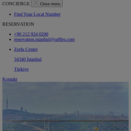
CONCIERGE
Close menu
Find Your Local Number
RESERVATION
+90 212 924 0200
reservation.istanbul@raffles.com
Zorlu Center
34340 İstanbul
Türkiye
Kontakt