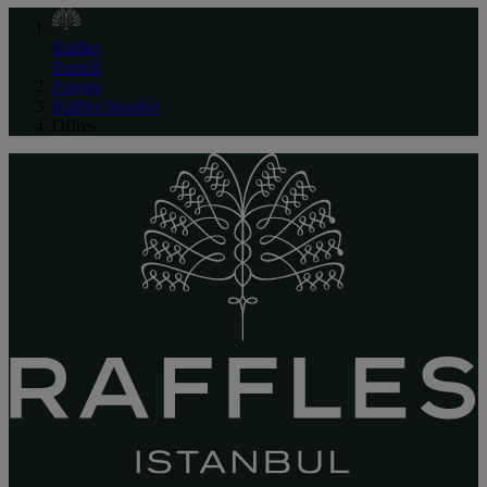
Raffles
French
Europe
Raffles Istanbul
Offres