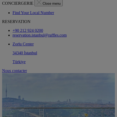
CONCIERGERIE
Close menu
Find Your Local Number
RESERVATION
+90 212 924 0200
reservation.istanbul@raffles.com
Zorlu Center
34340 İstanbul
Türkiye
Nous contacter