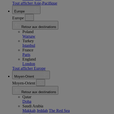
Tout afficher Asie-Pacifique
Europe
Europe
Retour aux destinations
Poland
Warsaw
Turkey
Istanbul
France
Paris
England
London
Tout afficher Europe
Moyen-Orient
Moyen-Orient
Retour aux destinations
Qatar
Doha
Saudi Arabia
Makkah
Jeddah
The Red Sea