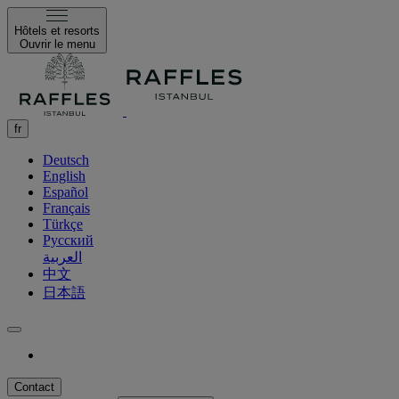
Hôtels et resorts
Ouvrir le menu
fr
Deutsch
English
Español
Français
Türkçe
Русский
العربية
中文
日本語
Contact