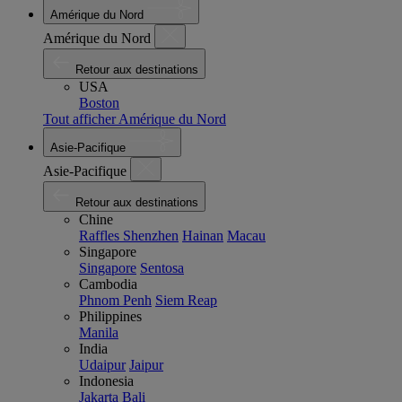
Amérique du Nord
Amérique du Nord
Retour aux destinations
USA
Boston
Tout afficher Amérique du Nord
Asie-Pacifique
Asie-Pacifique
Retour aux destinations
Chine
Raffles Shenzhen
Hainan
Macau
Singapore
Singapore
Sentosa
Cambodia
Phnom Penh
Siem Reap
Philippines
Manila
India
Udaipur
Jaipur
Indonesia
Jakarta
Bali