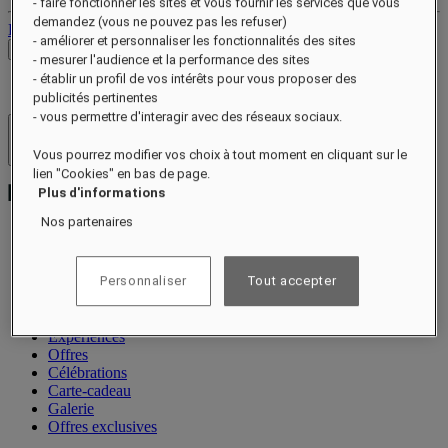
- faire fonctionner les sites et vous fournir les services que vous
demandez (vous ne pouvez pas les refuser)
Déconnexion
- améliorer et personnaliser les fonctionnalités des sites
Voir les tarifs
- mesurer l'audience et la performance des sites
- établir un profil de vos intérêts pour vous proposer des
publicités pertinentes
- vous permettre d'interagir avec des réseaux sociaux.
Hôtels et resorts
Vous pourrez modifier vos choix à tout moment en cliquant sur le
Ouvrir le menu
lien "Cookies" en bas de page.
Plus d'informations
Nos partenaires
Notre histoire
Personnaliser
Tout accepter
Chambres et suites
Restauration
Bien-être
Expériences
Offres
Célébrations
Carte-cadeau
Galerie
Offres exclusives