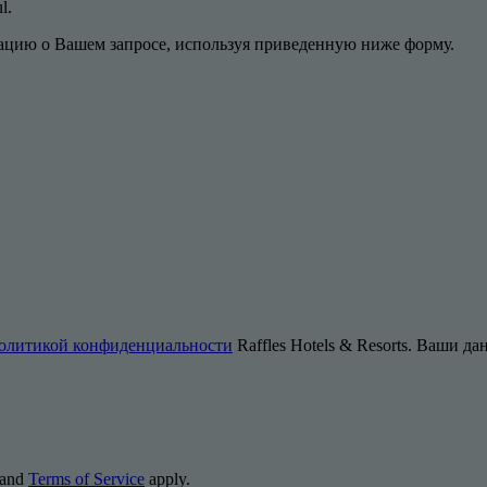
ul.
цию о Вашем запросе, используя приведенную ниже форму.
олитикой конфиденциальности
Raffles Hotels & Resorts. Ваши д
and
Terms of Service
apply.