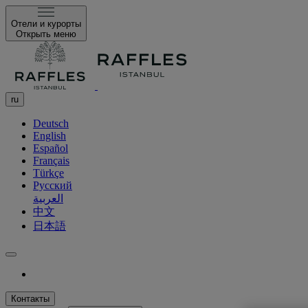
Отели и курорты
Открыть меню
ru
Deutsch
English
Español
Français
Türkçe
Русский
العربية
中文
日本語
Контакты