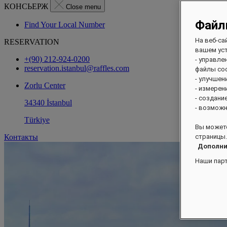
КОНСЬЕРЖ
Close menu
Файл
Find Your Local Number
На веб-са
RESERVATION
вашем уст
+(90) 212-924-0200
- управле
reservation.istanbul@raffles.com
файлы coo
- улучшен
Zorlu Center
- измерен
- создани
34340 İstanbul
- возможн
Türkiye
Вы можете
Контакты
страницы.
Дополни
Наши пар