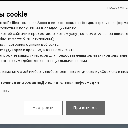
продолжить
ы cookie
йтах Raffles компании Accor и ее партнерам необходимо хранить информ
ройстве и получать ее в следующих целях:
ние веб-сайтами и предоставление вам услуг, которые вы запрашиваете
kie не могут быть отклонены);
ие и настройка функций веб-сайта;
ие аудитории и производительности сайта;
е профиля ваших интересов для предоставления релевантной рекламы;
ость взаимодействовать с социальными сетями.
 изменить свой выбор в любое время, щелкнув ссылку «Cookies» в ниж
тельная информацияДополнительная информация
тнеры
Настроить
Принять все