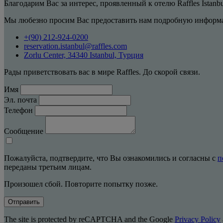
Благодарим Вас за интерес, проявленный к отелю Raffles Istanb
Мы любезно просим Вас предоставить нам подробную информа
+(90) 212-924-0200
reservation.istanbul@raffles.com
Zorlu Center, 34340 Istanbul, Турция
Рады приветствовать вас в мире Raffles. До скорой связи.
Имя
Эл. почта
Телефон
Сообщение
Пожалуйста, подтвердите, что Вы ознакомились и согласны с
п
переданы третьим лицам.
Произошел сбой. Повторите попытку позже.
Отправить
The site is protected by reCAPTCHA and the Google
Privacy Policy