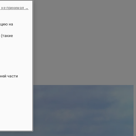
, не принимая →
ацию на
 (такие
ней части