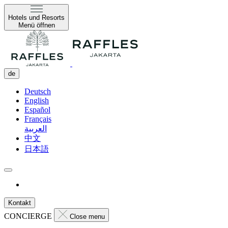
Hotels und Resorts
Menü öffnen
de
Deutsch
English
Español
Français
العربية
中文
日本語
Kontakt
CONCIERGE
Close menu