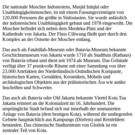
Die nationale Moschee Indonesiens, Masjid Istiqlal oder
Unabhängigkeitsmoschee, ist mit einem Fassungsvermögen von
120.000 Personen die größte in Südostasien. Sie wurde anlässlich
der indonesischen Unabhängigkeit gebaut und 1978 eingeweiht. Die
Moschee befindet sich neben dem Merdeka-Platz und der
Kathedrale von Jakarta. Der Fluss Ciliwung fließt quer durch den
Komplex an der Ostseite der Moschee entlang.
Das auch als Fatahillah-Museum oder Batavia-Museum bekannte
Geschichtsmuseum von Jakarta wurde 1710 als Stadthuis (Rathaus)
von Batavia erbaut und dient seit 1974 als Museum. Das Gebäude
verfügt über 37 prunkvolle Räume mit einer Sammlung von über
23.000 Artefakten der Niederländisch-Ostindischen Kompanie,
historischen Karten, Gemälden, Keramiken, Möbeln und
archäologischen Objekten aus der prähistorischen Ära wie antike
Inschriften und Schwerter.
Das auch als Batavia oder Old Jakarta bekannte Viertel Kota Tua
Jakarta erinnert an die Kolonialzeit im 16. Jahrhundert. Die
ursprüngliche Stadt befand sich nur innerhalb der ummauerten
Anlage von Batavia (dem heutigen Kota), während die umliegenden
Gebiete hauptsächlich aus Kampungs (Dörfern) und Reisfeldern
bestanden. Das chinesische Stadtzentrum von Glodok ist ein
zentraler Teil von Kota.