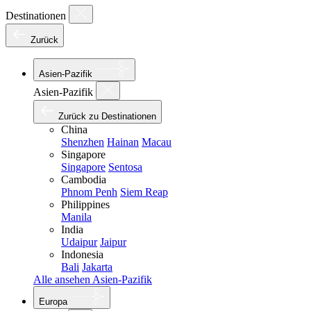
Destinationen
Zurück
Asien-Pazifik
Asien-Pazifik
Zurück zu Destinationen
China
Shenzhen
Hainan
Macau
Singapore
Singapore
Sentosa
Cambodia
Phnom Penh
Siem Reap
Philippines
Manila
India
Udaipur
Jaipur
Indonesia
Bali
Jakarta
Alle ansehen Asien-Pazifik
Europa