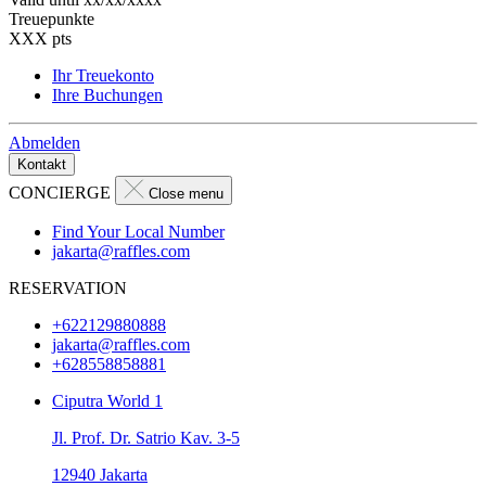
Treuepunkte
XXX
pts
Ihr Treuekonto
Ihre Buchungen
Abmelden
Kontakt
CONCIERGE
Close menu
Find Your Local Number
jakarta@raffles.com
RESERVATION
+622129880888
jakarta@raffles.com
+628558858881
Ciputra World 1
Jl. Prof. Dr. Satrio Kav. 3-5
12940 Jakarta