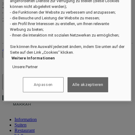
angeforderten Dienste zur Verfügung zu stellen (diese Cookies
xxxxxxxx
können nicht abgelehnt werden);
Valid until
xx/xx/xxxx
- die Funktionen der Website zu verbessern und anzupassen;
Treuepunkte
- die Besuche und Leistung der Website zu messen;
XXX
pts
- ein Profil Ihrer Interessen zu erstellen, um Ihnen relevante
Werbung zu bieten;
Ihr Treuekonto
Ihre Buchungen
- Ihnen die Interaktion mit sozialen Netzwerken zu ermöglichen;
Sie können Ihre Auswahl jederzeit ändern, indem Sie unten auf der
Abmelden
Seite auf den Link „Cookies“ klicken.
Preise prüfen
Weitere Informationen
Unsere Partner
Hotels und Resorts
Anpassen
Alle akzeptieren
Menü öffnen
Information
Suiten
Restaurant