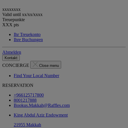
xxxxxxxx
Valid until
xx/xx/xxxx
Treuepunkte
XXX
pts
Ihr Treuekonto
Ihre Buchungen
Abmelden
Kontakt
CONCIERGE
Close menu
Find Your Local Number
RESERVATION
+966125717800
8001217888
Bookus.Makkah@Raffles.com
King Abdul Aziz Endowment
21955 Makkah