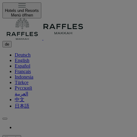
Hotels und Resorts
Menü öffnen
de
Deutsch
English
Español
Français
Indonesia
Türkçe
Русский
العربية
中文
日本語