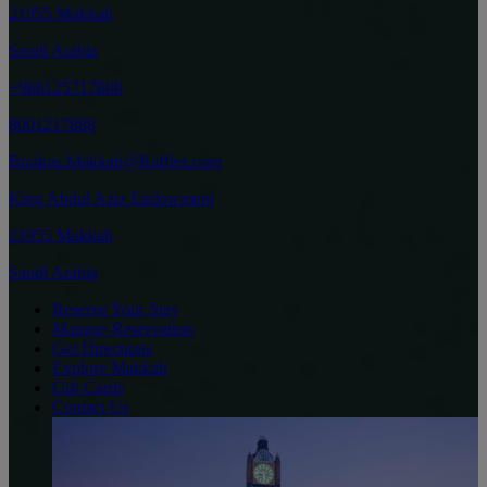
21955 Makkah
Saudi Arabia
+966125717800
8001217888
Bookus.Makkah@Raffles.com
King Abdul Aziz Endowment
21955 Makkah
Saudi Arabia
Reserve Your Stay
Manage Reservation
Get Directions
Explore Makkah
Gift Cards
Contact Us