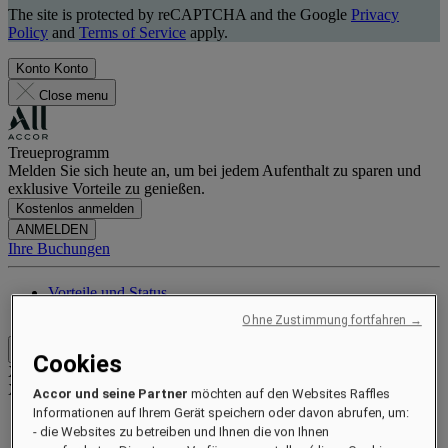
The site is protected by reCAPTCHA and the Google
Privacy
Policy
and
Terms of Service
apply.
Konto
Konto
Close menu
Treueprogramm
Melden Sie sich heute an, um bei jedem Aufenthalt zu sparen und
exklusive Vorteile zu genießen.
Kostenlos anmelden
ANMELDEN
Ihre Buchungen
Vorteile und Status
Punkte sammeln und einlösen
Ohne Zustimmung fortfahren →
Close menu
Cookies
Xxxx Xxxxxxxxx
XXXXXX X XXXXXXXX X
Accor und seine Partner
möchten auf den Websites Raffles
Informationen auf Ihrem Gerät speichern oder davon abrufen, um:
- die Websites zu betreiben und Ihnen die von Ihnen