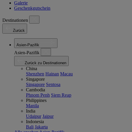
Galerie
Geschenkgutschein
Destinationen
Zurück
Asien-Pazifik
Asien-Pazifik
Zurück zu Destinationen
China
Shenzhen
Hainan
Macau
Singapore
Singapore
Sentosa
Cambodia
Phnom Penh
Siem Reap
Philippines
Manila
India
Udaipur
Jaipur
Indonesia
Bali
Jakarta