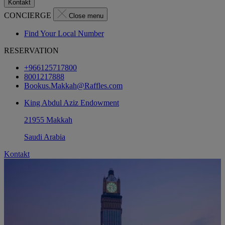
Kontakt
CONCIERGE
Close menu
Find Your Local Number
RESERVATION
+966125717800
8001217888
Bookus.Makkah@Raffles.com
King Abdul Aziz Endowment
21955 Makkah
Saudi Arabia
Kontakt