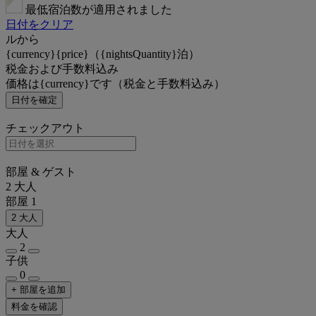
最低宿泊数が適用されました
日付をクリア
ルから
{currency}{price}（{nightsQuantity}泊）
税金および手数料込み
価格は{currency}です（税金と手数料込み）
日付を確定
チェックアウト
部屋 & ゲスト
2 大人
部屋 1
2 大人
大人
2
子供
0
+ 部屋を追加
料金を確認