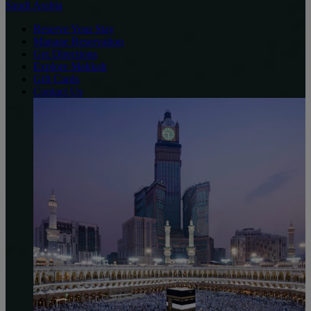
Saudi Arabia
Reserve Your Stay
Manage Reservation
Get Directions
Explore Makkah
Gift Cards
Contact Us