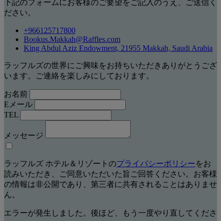
下記のフォームにお客様のご要望をご記入のうえ、ご送信く
ださい。
+966125717800
Bookus.Makkah@Raffles.com
King Abdul Aziz Endowment, 21955 Makkah, Saudi Arabia
ラッフルズの世界にご興味をお持ちいただきありがとうござ
います。ご連絡を楽しみにしております。
お名前
Eメール
TEL
メッセージ
ラッフルズ ホテル＆リゾートの
プライバシーポリシー
をお
読みいただき、ご同意いただいた旨ご回答ください。お客様
の情報は非公開であり、第三者に共有されることはありませ
ん。
エラーが発生しました。後ほど、もう一度やり直してくださ