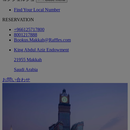
Find Your Local Number
RESERVATION
+966125717800
8001217888
Bookus.Makkah@Raffles.com
King Abdul Aziz Endowment
21955 Makkah
Saudi Arabia
お問い合わせ