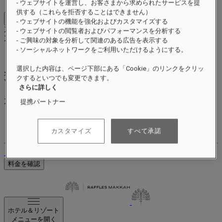
- ウェブサイトを運営し、お客さまから求められたサービスを提
供する（これらを拒否することはできません）
Close menu
- ウェブサイトの機能を強化およびカスタマイズする
Xxxx Xxxxxxxxx
- ウェブサイトの閲覧者およびパフォーマンスを分析する
XXXXXX X XXXXXXXX X
- ご興味の対象を分析して関連のある広告を表示する
- ソーシャルネットワークをご利用いただけるようにする。
選択した内容は、ページ下部にある「Cookie」のリンクをクリッ
xxxxxxxx
クするといつでも変更できます。
Valid until
xx/xx/xxxx
さらに詳しく
リワードポイント
XXX
pts
提携パートナー
ロイヤルティアカウント
ご予約
カスタマイズ
すべて承諾
ログアウト
料金を確認
ホテル＆リゾート
メニューを開く