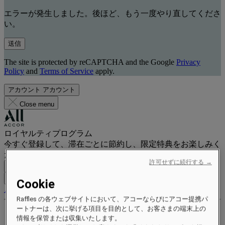
エラーが発生しました。後ほど、もう一度やり直してくださ
い。
送信
The site is protected by reCAPTCHA and the Google
Privacy
Policy
and
Terms of Service
apply.
アカウント
アカウント
Close menu
ロイヤルティプログラム
今すぐ登録して、滞在ごとに節約し、限定特典をお楽しみく
ださい。
許可せずに続行する →
無料で登録
ログイン
Cookie
ご予約
Raffles の各ウェブサイトにおいて、アコーならびにアコー提携パ
ートナーは、次に挙げる項目を目的として、お客さまの端末上の
特典とステータス
情報を保管または収集いたします。
ポイントを獲得して交換する