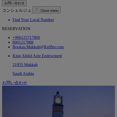
お問い合わせ
コンシェルジュ
Close menu
Find Your Local Number
RESERVATION
+966125717800
8001217888
Bookus.Makkah@Raffles.com
King Abdul Aziz Endowment
21955 Makkah
Saudi Arabia
お問い合わせ