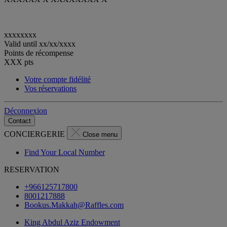
xxxxxxxx
Valid until
xx/xx/xxxx
Points de récompense
XXX
pts
Votre compte fidélité
Vos réservations
Déconnexion
Contact
CONCIERGERIE
Close menu
Find Your Local Number
RESERVATION
+966125717800
8001217888
Bookus.Makkah@Raffles.com
King Abdul Aziz Endowment