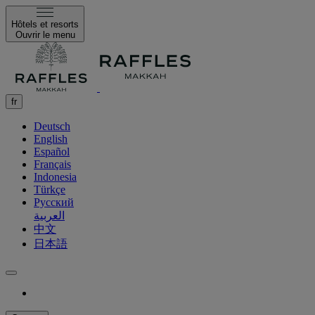
Hôtels et resorts
Ouvrir le menu
fr
Deutsch
English
Español
Français
Indonesia
Türkçe
Русский
العربية
中文
日本語