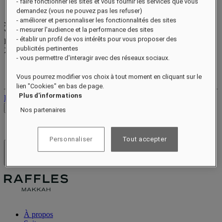
- faire fonctionner les sites et vous fournir les services que vous
demandez (vous ne pouvez pas les refuser)
- améliorer et personnaliser les fonctionnalités des sites
xxxxxxxx
- mesurer l'audience et la performance des sites
Valid until
xx/xx/xxxx
- établir un profil de vos intérêts pour vous proposer des
Points de récompense
publicités pertinentes
XXX
pts
- vous permettre d'interagir avec des réseaux sociaux.
Votre compte fidélité
Vos réservations
Vous pourrez modifier vos choix à tout moment en cliquant sur le
lien "Cookies" en bas de page.
Plus d'informations
Déconnexion
Voir les tarifs
Nos partenaires
Personnaliser
Tout accepter
Hôtels et resorts
Ouvrir le menu
À propos