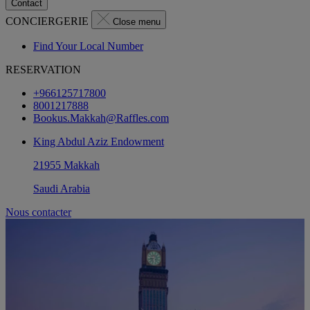
Contact
CONCIERGERIE
Close menu
Find Your Local Number
RESERVATION
+966125717800
8001217888
Bookus.Makkah@Raffles.com
King Abdul Aziz Endowment
21955 Makkah
Saudi Arabia
Nous contacter