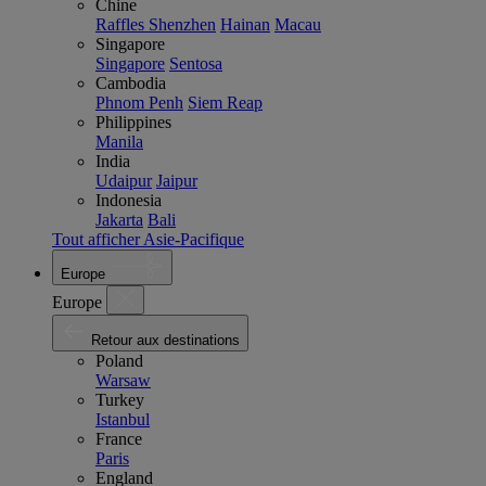
Chine
Raffles Shenzhen
Hainan
Macau
Singapore
Singapore
Sentosa
Cambodia
Phnom Penh
Siem Reap
Philippines
Manila
India
Udaipur
Jaipur
Indonesia
Jakarta
Bali
Tout afficher Asie-Pacifique
Europe
Europe
Retour aux destinations
Poland
Warsaw
Turkey
Istanbul
France
Paris
England