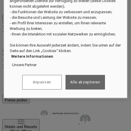
angeforderten Dienste zur Verfügung zu stellen (diese Cookies
Vorteile und Status
können nicht abgelehnt werden);
Punkte sammeln und einlösen
- die Funktionen der Website zu verbessern und anzupassen;
- die Besuche und Leistung der Website zu messen;
Close menu
- ein Profil Ihrer Interessen zu erstellen, um Ihnen relevante
Xxxx Xxxxxxxxx
Werbung zu bieten;
XXXXXX X XXXXXXXX X
- Ihnen die Interaktion mit sozialen Netzwerken zu ermöglichen;
Sie können Ihre Auswahl jederzeit ändern, indem Sie unten auf der
xxxxxxxx
Seite auf den Link „Cookies“ klicken.
Valid until
xx/xx/xxxx
Weitere Informationen
Treuepunkte
Unsere Partner
XXX
pts
Ihr Treuekonto
Ihre Buchungen
Anpassen
Alle akzeptieren
Abmelden
Preise prüfen
Hotels und Resorts