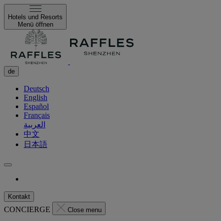
Hotels und Resorts
Menü öffnen
de
Deutsch
English
Español
Français
العربية
中文
日本語
Kontakt
CONCIERGE
Close menu