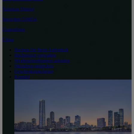
Nanshan District
Shenzhen 518054
Guangdong
China
Buchen Sie Ihren Aufenthalt
Buchungen verwalten
Wegbeschreibungen aufrufen
Shenzhen entdecken
Geschenkgutscheine
Kontakt