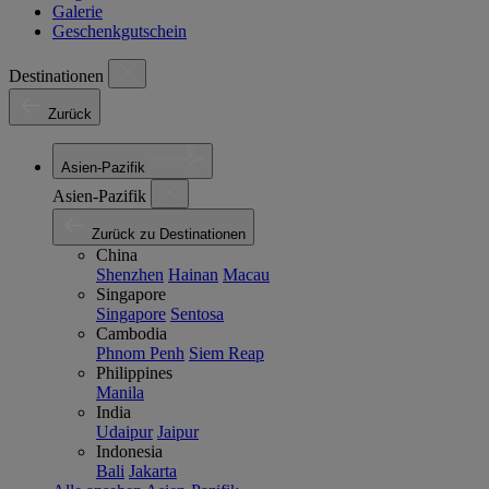
Galerie
Geschenkgutschein
Destinationen
Zurück
Asien-Pazifik
Asien-Pazifik
Zurück zu Destinationen
China
Shenzhen
Hainan
Macau
Singapore
Singapore
Sentosa
Cambodia
Phnom Penh
Siem Reap
Philippines
Manila
India
Udaipur
Jaipur
Indonesia
Bali
Jakarta