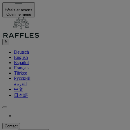
Hôtels et resorts
Ouvrir le menu
fr
Deutsch
English
Español
Français
Türkçe
Русский
العربية
中文
日本語
Contact