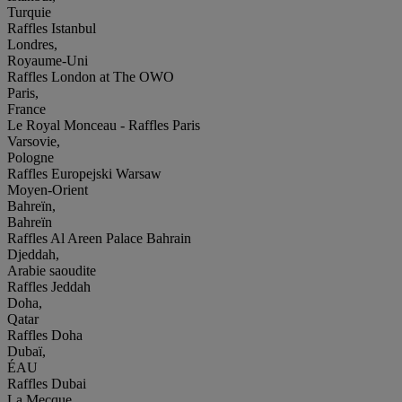
Turquie
Raffles Istanbul
Londres,
Royaume-Uni
Raffles London at The OWO
Paris,
France
Le Royal Monceau - Raffles Paris
Varsovie,
Pologne
Raffles Europejski Warsaw
Moyen-Orient
Bahreïn,
Bahreïn
Raffles Al Areen Palace Bahrain
Djeddah,
Arabie saoudite
Raffles Jeddah
Doha,
Qatar
Raffles Doha
Dubaï,
ÉAU
Raffles Dubai
La Mecque,