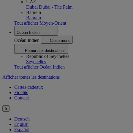
UAE
Dubai
Dubai - The Palm
Bahreïn
Bahrain
Tout afficher Moyen-Orient
Océan Indien
Océan Indien
Close menu
Retour aux destinations
Republic of Seychelles
Seychelles
Tout afficher Océan Indien
Afficher toutes les destinations
Cartes-cadeaux
Fidélité
Contact
fr
Deutsch
English
Español