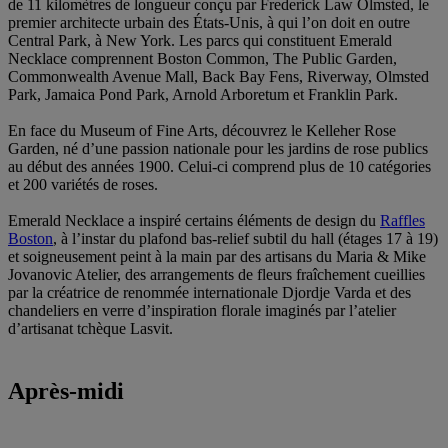
de 11 kilomètres de longueur conçu par Frederick Law Olmsted, le
premier architecte urbain des États-Unis, à qui l’on doit en outre
Central Park, à New York. Les parcs qui constituent Emerald
Necklace comprennent Boston Common, The Public Garden,
Commonwealth Avenue Mall, Back Bay Fens, Riverway, Olmsted
Park, Jamaica Pond Park, Arnold Arboretum et Franklin Park.
En face du Museum of Fine Arts, découvrez le Kelleher Rose
Garden, né d’une passion nationale pour les jardins de rose publics
au début des années 1900. Celui-ci comprend plus de 10 catégories
et 200 variétés de roses.
Emerald Necklace a inspiré certains éléments de design du
Raffles
Boston
, à l’instar du plafond bas-relief subtil du hall (étages 17 à 19)
et soigneusement peint à la main par des artisans du Maria & Mike
Jovanovic Atelier, des arrangements de fleurs fraîchement cueillies
par la créatrice de renommée internationale Djordje Varda et des
chandeliers en verre d’inspiration florale imaginés par l’atelier
d’artisanat tchèque Lasvit.
Après-midi