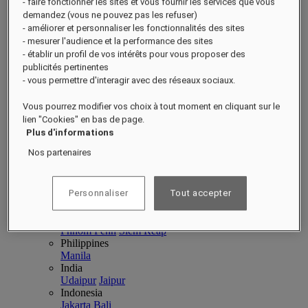
- faire fonctionner les sites et vous fournir les services que vous
Amérique du Nord
demandez (vous ne pouvez pas les refuser)
- améliorer et personnaliser les fonctionnalités des sites
Amérique du Nord
Close menu
- mesurer l'audience et la performance des sites
Retour aux destinations
- établir un profil de vos intérêts pour vous proposer des
USA
publicités pertinentes
Boston
- vous permettre d'interagir avec des réseaux sociaux.
Tout afficher Amérique du Nord
Vous pourrez modifier vos choix à tout moment en cliquant sur le
Asie-Pacifique
lien "Cookies" en bas de page.
Asie-Pacifique
Close menu
Plus d'informations
Nos partenaires
Retour aux destinations
Chine
Raffles Shenzhen
Hainan
Macau
Singapore
Personnaliser
Tout accepter
Singapore
Sentosa
Cambodia
Phnom Penh
Siem Reap
Philippines
Manila
India
Udaipur
Jaipur
Indonesia
Jakarta
Bali