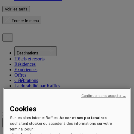
Voir les tarifs
Fermer le menu
Destinations
Hôtels et resorts
Résidences
Expériences
Offres
Célébrations
La durabilité par Raffles
Ouverture prochaine
Continuer sans accepter →
Notre histoire
Magazine
Cookies
Destinations
Sur les sites internet Raffles,
Accor et ses partenaires
souhaitent stocker ou accéder à des informations sur votre
Retour
terminal pour :