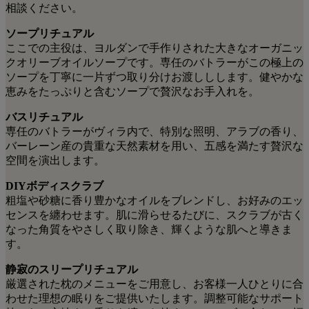
相談ください。
ソープリチュアル
ここでの主役は、ヨルダンで手作りされた大きなオーガニッ
クオリーブオイルソープです。専任のバトラーがこの極上の
ソープを丁寧に一片ずつ取り分けお渡ししします。健やかな
恵みをたっぷりと含むソープで贅沢なお手入れを。
バスリチュアル
専任のバトラーがヴィラ内で、特別な照明、アラブの香り、
バーレーン産の貴重な天然素材を用い、五感を満たす贅沢な
空間を演出します。
DIYボディスクラブ
粗塩や砂糖に香り豊かなオイルをブレンドし、お好みのエッ
センスを纏わせます。肌に滑らせるたびに、スクラブが古く
なった角質をやさしく取り除き、輝くような肌へと導きま
す。
静寂のスリープリチュアル
厳選された枕のメニューをご用意し、お客様一人ひとりに合
わせた理想の眠りをご提供いたします。調整可能なサポート