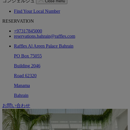
コンシェルジュ
Close menu
Find Your Local Number
RESERVATION
+97317845000
reservations.bahrain@raffles.com
Raffles Al Areen Palace Bahrain
PO Box 75055
Building 2046
Road 62320
Manama
Bahrain
お問い合わせ