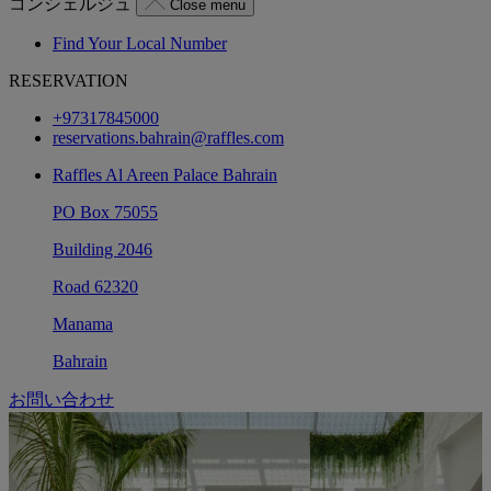
コンシェルジュ
Close menu
Find Your Local Number
RESERVATION
+97317845000
reservations.bahrain@raffles.com
Raffles Al Areen Palace Bahrain
PO Box 75055
Building 2046
Road 62320
Manama
Bahrain
お問い合わせ