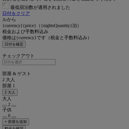
最低宿泊数が適用されました
日付をクリア
ルから
{currency}{price}（{nightsQuantity}泊）
税金および手数料込み
価格は{currency}です（税金と手数料込み）
日付を確定
チェックアウト
部屋 & ゲスト
2 大人
部屋 1
2 大人
大人
2
子供
0
+ 部屋を追加
料金を確認