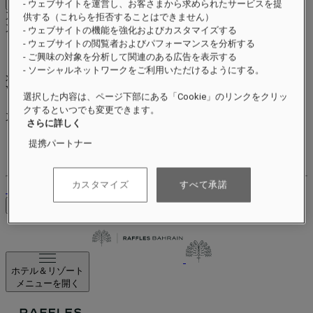
Close menu
- ウェブサイトを運営し、お客さまから求められたサービスを提
Xxxx Xxxxxxxxx
供する（これらを拒否することはできません）
XXXXXX X XXXXXXXX X
- ウェブサイトの機能を強化およびカスタマイズする
- ウェブサイトの閲覧者およびパフォーマンスを分析する
- ご興味の対象を分析して関連のある広告を表示する
- ソーシャルネットワークをご利用いただけるようにする。
xxxxxxxx
Valid until
xx/xx/xxxx
選択した内容は、ページ下部にある「Cookie」のリンクをクリッ
リワードポイント
クするといつでも変更できます。
XXX
pts
さらに詳しく
ロイヤルティアカウント
提携パートナー
ご予約
カスタマイズ
すべて承諾
ログアウト
料金を確認
ホテル＆リゾート
メニューを開く