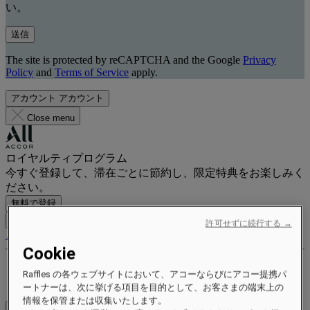
い。
送信
The site is protected by reCAPTCHA and the Google
Privacy
Policy
and
Terms of Service
apply.
アカウント
アカウント
Close menu
ロイヤルティプログラム
今すぐ登録して、滞在ごとに節約し、限定特典をお楽しみく
ださい。
無料で登録
ログイン
許可せずに続行する →
ご予約
Cookie
特典とステータス
Raffles の各ウェブサイトにおいて、アコーならびにアコー提携パ
ポイントを獲得して交換する
ートナーは、次に挙げる項目を目的として、お客さまの端末上の
情報を保管または収集いたします。