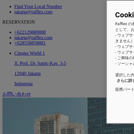
Find Your Local Number
jakarta@raffles.com
Cook
RESERVATION
Raffl
として、
+622129880888
- ウェブ
jakarta@raffles.com
きません
+628558858881
- ウェブ
- ウェブ
Ciputra World 1
- ご興味
Jl. Prof. Dr. Satrio Kav. 3-5
- ソーシ
12940 Jakarta
選択した内
さらに詳
Indonesia
提携パー
お問い合わせ