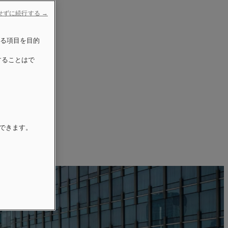
せずに続行する →
げる項目を目的
することはで
更できます。