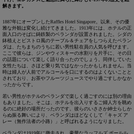
解きます。
1887年にオープンしたRaffles Hotel Singapore。以来、その優
雅な外観は変化し続けてきました。1913年には、ホテルの正
面入口のそばに鋳鉄製のベランダが設置されました。シダの
鉢植えとビストロ風のテーブル＆チェアをしつらえたベラン
ダは、たちまちのうちに若い男性駐在員の人気を呼びます。
ここで彼らは、ジンやウィスキーの水割りを片手に、その日
の話題について楽しく語り合ったのでしょう。同伴していた
女性たちは、さほど乗り気ではなかったかもしれません。当
時は婦人が人前でアルコールを口にするのはよくないことと
されており、お茶やフルーツジュースでやり過ごすしかなか
ったからです。
若い男性がホテルのベランダで楽しく過ごすのには別の理由
もありました。そこは、ホテルを出入りするご婦人方を眺め
るのに絶好の場所だったのです。彼らのいささか紳士らしか
らぬ振る舞いにより、ベランダはほどなくして「キャズ ア
レー（無作法者の小路）」と呼ばれるようになりました。
ベランダは1919年に撤去され、豪華なラッフルズ ボールル