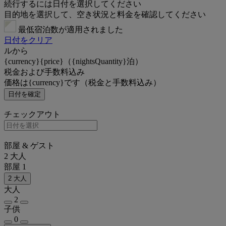
続行するには日付を選択してください
目的地を選択して、空き状況と料金を確認してください
最低宿泊数が適用されました
日付をクリア
ルから
{currency}{price}（{nightsQuantity}泊）
税金および手数料込み
価格は{currency}です（税金と手数料込み）
日付を確定
チェックアウト
部屋 & ゲスト
2 大人
部屋 1
2 大人
大人
2
子供
0