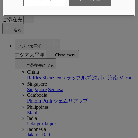
マガジン
ご滞在先
戻る
アジア太平洋
アジア太平洋
Close menu
ご滞在先に戻る
China
Raffles Shenzhen（ラッフルズ 深圳）
海南
Macau
Singapore
Singapore
Sentosa
Cambodia
Phnom Penh
シェムリアップ
Philippines
Manila
India
Udaipur
Jaipur
Indonesia
Jakarta
Bali