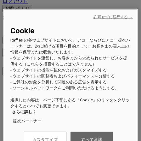
ログアウト
お問い合わせ
お問い合わせ
許可せずに続行する →
Close menu
Find Your Local Number
Cookie
Raffles の各ウェブサイトにおいて、アコーならびにアコー提携パ
料金を確認
ートナーは、次に挙げる項目を目的として、お客さまの端末上の
情報を保管または収集いたします。
メニューを閉じる
- ウェブサイトを運営し、お客さまから求められたサービスを提
供する（これらを拒否することはできません）
- ウェブサイトの機能を強化およびカスタマイズする
- ウェブサイトの閲覧者およびパフォーマンスを分析する
- ご興味の対象を分析して関連のある広告を表示する
ご滞在先
- ソーシャルネットワークをご利用いただけるようにする。
ホテル＆リゾート
選択した内容は、ページ下部にある「Cookie」のリンクをクリッ
レジデンス
クするといつでも変更できます。
エクスペリエンス
さらに詳しく
キャンペーン
イベント
提携パートナー
ラッフルズの持続可能性
近日オープン
カスタマイズ
すべて承諾
詳細