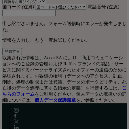
国コード
(任意)
電話番号
(任意)
申し訳ございません。フォーム送信時にエラーが発生しまし
た。
情報を入力し、もう一度お試しください。
登録する
収集された情報は、Accor SA により、商用コミュニケーシ
ョンへのご登録の管理および Raffles ブランドの製品・サー
ビスに関するパーソナライズされたオファーの送信のために
処理されます。お客様の権利（データへのアクセス、訂正、
削除、処理の制限または異議、データのポータビリティ、死
亡後のデータ処理に関する指示の定義）を行使するには、
こ
ちらのフォーム
をご利用ください。個人データの取扱いの詳
細については、
個人データ保護憲章
をご参照ください。