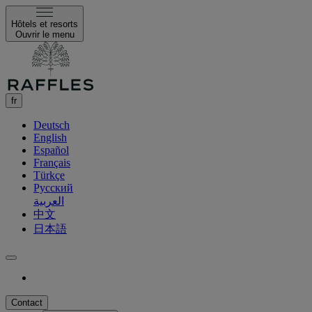
Hôtels et resorts
Ouvrir le menu
fr
Deutsch
English
Español
Français
Türkçe
Русский
العربية
中文
日本語
Contact