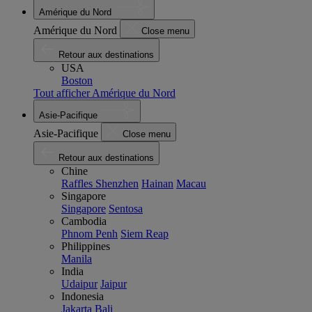
Amérique du Nord
Amérique du Nord
Close menu
Retour aux destinations
USA
Boston
Tout afficher Amérique du Nord
Asie-Pacifique
Asie-Pacifique
Close menu
Retour aux destinations
Chine
Raffles Shenzhen
Hainan
Macau
Singapore
Singapore
Sentosa
Cambodia
Phnom Penh
Siem Reap
Philippines
Manila
India
Udaipur
Jaipur
Indonesia
Jakarta
Bali