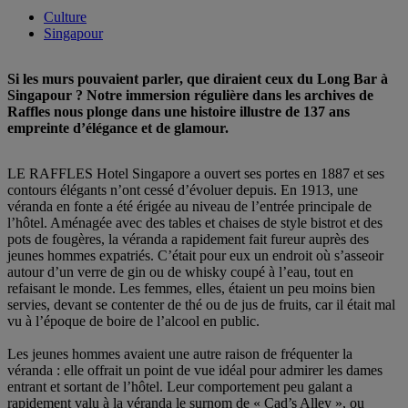
Culture
Singapour
Si les murs pouvaient parler, que diraient ceux du Long Bar à
Singapour ? Notre immersion régulière dans les archives de
Raffles nous plonge dans une histoire illustre de 137 ans
empreinte d’élégance et de glamour.
LE RAFFLES Hotel Singapore a ouvert ses portes en 1887 et ses
contours élégants n’ont cessé d’évoluer depuis. En 1913, une
véranda en fonte a été érigée au niveau de l’entrée principale de
l’hôtel. Aménagée avec des tables et chaises de style bistrot et des
pots de fougères, la véranda a rapidement fait fureur auprès des
jeunes hommes expatriés. C’était pour eux un endroit où s’asseoir
autour d’un verre de gin ou de whisky coupé à l’eau, tout en
refaisant le monde. Les femmes, elles, étaient un peu moins bien
servies, devant se contenter de thé ou de jus de fruits, car il était mal
vu à l’époque de boire de l’alcool en public.
Les jeunes hommes avaient une autre raison de fréquenter la
véranda : elle offrait un point de vue idéal pour admirer les dames
entrant et sortant de l’hôtel. Leur comportement peu galant a
rapidement valu à la véranda le surnom de « Cad’s Alley », ou