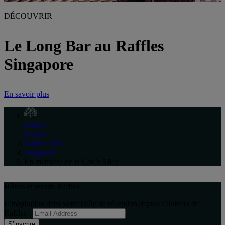
DÉCOUVRIR
Le Long Bar au Raffles
Singapore
En savoir plus
Raffles
French
Raffles 1887
Singapore
En mémoire de la Cad’s Alley
Hôtels et resorts Raffles
L’inspiration dans votre boîte de réception depuis l’univers de
Raffles :
S’inscrire