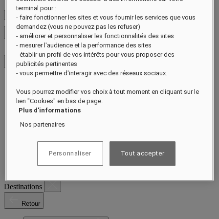
terminal pour :
Voir les tarifs
- faire fonctionner les sites et vous fournir les services que vous
demandez (vous ne pouvez pas les refuser)
Fermer le menu
- améliorer et personnaliser les fonctionnalités des sites
- mesurer l'audience et la performance des sites
- établir un profil de vos intérêts pour vous proposer des
publicités pertinentes
- vous permettre d'interagir avec des réseaux sociaux.
Destinations
Vous pourrez modifier vos choix à tout moment en cliquant sur le
Hôtels et resorts
lien "Cookies" en bas de page.
Résidences
Plus d'informations
Expériences
Offres
Nos partenaires
Célébrations
La durabilité par Raffles
Ouverture prochaine
Personnaliser
Tout accepter
Notre histoire
Magazine
Destinations
Retour