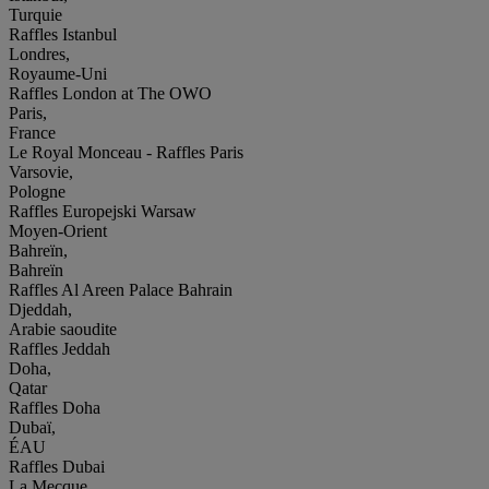
Turquie
Raffles Istanbul
Londres,
Royaume-Uni
Raffles London at The OWO
Paris,
France
Le Royal Monceau - Raffles Paris
Varsovie,
Pologne
Raffles Europejski Warsaw
Moyen-Orient
Bahreïn,
Bahreïn
Raffles Al Areen Palace Bahrain
Djeddah,
Arabie saoudite
Raffles Jeddah
Doha,
Qatar
Raffles Doha
Dubaï,
ÉAU
Raffles Dubai
La Mecque,