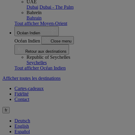
UAE
Dubai
Dubai - The Palm
Bahreïn
Bahrain
Tout afficher Moyen-Orient
Océan Indien
Océan Indien
Close menu
Retour aux destinations
Republic of Seychelles
Seychelles
Tout afficher Océan Indien
Afficher toutes les destinations
Cartes-cadeaux
Fidélité
Contact
fr
Deutsch
English
Español