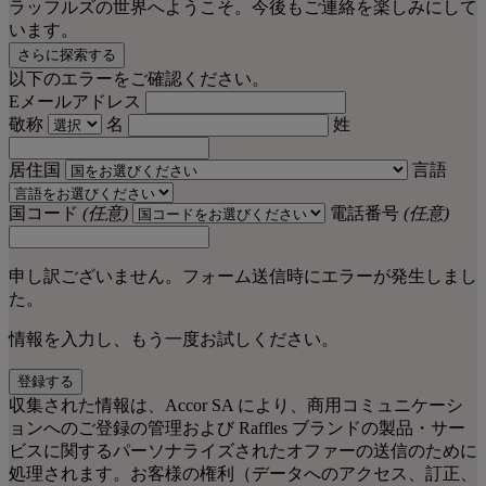
ラッフルズの世界へようこそ。今後もご連絡を楽しみにして
います。
さらに探索する
以下のエラーをご確認ください。
Eメールアドレス
敬称
名
姓
居住国
言語
国コード
(任意)
電話番号
(任意)
申し訳ございません。フォーム送信時にエラーが発生しまし
た。
情報を入力し、もう一度お試しください。
登録する
収集された情報は、Accor SA により、商用コミュニケーシ
ョンへのご登録の管理および Raffles ブランドの製品・サー
ビスに関するパーソナライズされたオファーの送信のために
処理されます。お客様の権利（データへのアクセス、訂正、