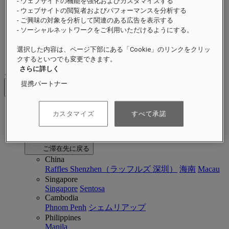
- ウェブサイトの機能を強化およびカスタマイズする
イベント
- ウェブサイトの閲覧者およびパフォーマンスを分析する
ラッフルズの持続可能性
- ご興味の対象を分析して関連のある広告を表示する
近日オープン
- ソーシャルネットワークをご利用いただけるようにする。
詳細
選択した内容は、ページ下部にある「Cookie」のリンクをクリッ
マガジン
クするといつでも変更できます。
さらに詳しく
ご滞在先
提携パートナー
戻る
カスタマイズ
すべて承諾
アジア太平洋
アジア太平洋
Close menu
ご滞在先に戻る
China
Raffles Shenzhen（ラッフルズ 深圳）
海南
Macau
Singapore
Singapore
Sentosa
Cambodia
Phnom Penh
シェムリアップ
Philippines
Manila