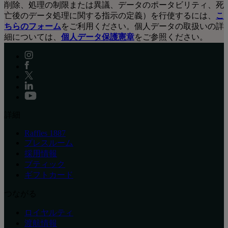
削除、処理の制限または異議、データのポータビリティ、死
亡後のデータ処理に関する指示の定義）を行使するには、
こ
ちらのフォーム
をご利用ください。個人データの取扱いの詳
細については、
個人データ保護憲章
をご参照ください。
詳細
Raffles 1887
プレスルーム
採用情報
ブティック
ギフトカード
つながる
ロイヤルティ
渡航情報