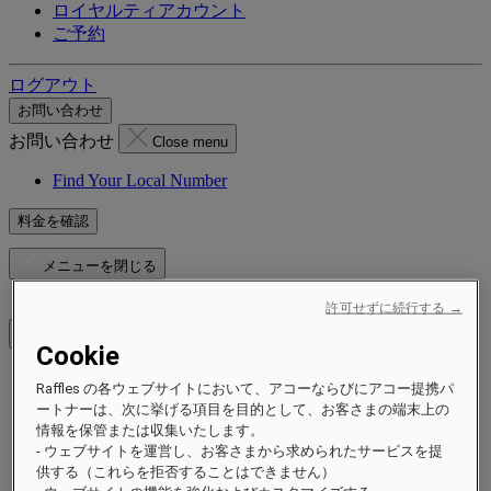
ロイヤルティアカウント
ご予約
ログアウト
お問い合わせ
お問い合わせ
Close menu
Find Your Local Number
料金を確認
メニューを閉じる
許可せずに続行する →
Cookie
Raffles の各ウェブサイトにおいて、アコーならびにアコー提携パ
ご滞在先
ートナーは、次に挙げる項目を目的として、お客さまの端末上の
ホテル＆リゾート
情報を保管または収集いたします。
レジデンス
- ウェブサイトを運営し、お客さまから求められたサービスを提
エクスペリエンス
供する（これらを拒否することはできません）
キャンペーン