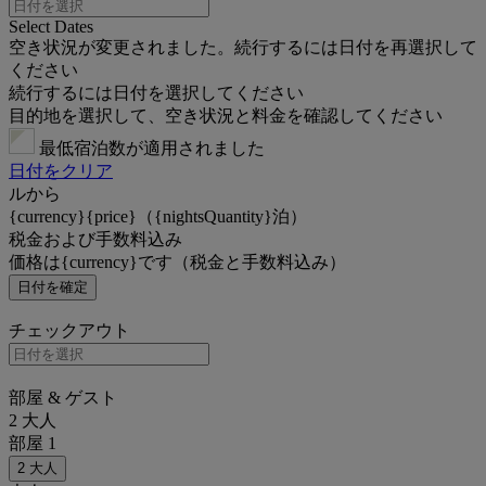
Select Dates
空き状況が変更されました。続行するには日付を再選択して
ください
続行するには日付を選択してください
目的地を選択して、空き状況と料金を確認してください
最低宿泊数が適用されました
日付をクリア
ルから
{currency}{price}（{nightsQuantity}泊）
税金および手数料込み
価格は{currency}です（税金と手数料込み）
日付を確定
チェックアウト
部屋 & ゲスト
2 大人
部屋 1
2 大人