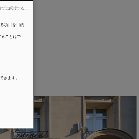
せずに続行する →
げる項目を目的
することはで
更できます。