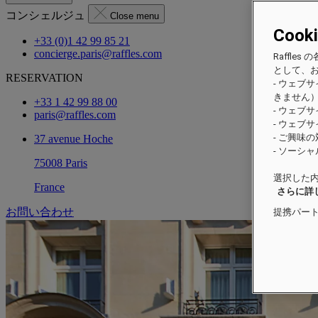
コンシェルジュ
Close menu
Cook
+33 (0)1 42 99 85 21
concierge.paris@raffles.com
Raffl
として、
RESERVATION
- ウェブ
きません
+33 1 42 99 88 00
- ウェブ
paris@raffles.com
- ウェブ
- ご興味
37 avenue Hoche
- ソーシ
75008 Paris
選択した内
France
さらに詳
お問い合わせ
提携パー