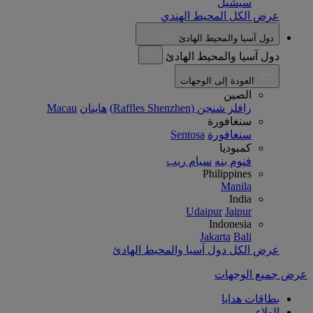
سيشيل
عرض الكل المحيط الهندي
دول آسيا والمحيط الهادئ
دول آسيا والمحيط الهادئ
العودة إلى الوجهات
الصين
رافلز شنجن (Raffles Shenzhen)
هاينان
Macau
سنغافورة
سنغافورة
Sentosa
كمبوديا
فنوم بنه
سيام ريب
Philippines
Manila
India
Udaipur
Jaipur
Indonesia
Jakarta
Bali
عرض الكل دول آسيا والمحيط الهادئ
عرض جميع الوجهات
بطاقات هدايا
الولاء