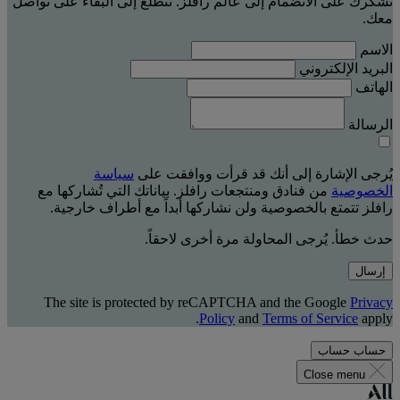
نشكرك على الانضمام إلى عالم رافلز. نتطلّع إلى البقاء على تواصل
معك.
الاسم
البريد الإلكتروني
الهاتف
الرسالة
يُرجى الإشارة إلى أنك قد قرأت ووافقت على
سياسة
الخصوصية
من فنادق ومنتجعات رافلز. بياناتك التي تُشاركها مع
رافلز تتمتع بالخصوصية ولن نشاركها أبداً مع أطراف خارجية.
حدث خطأ. يُرجى المحاولة مرة أخرى لاحقاً.
إرسال
The site is protected by reCAPTCHA and the Google
Privacy
Policy
and
Terms of Service
apply.
حساب
حساب
Close menu