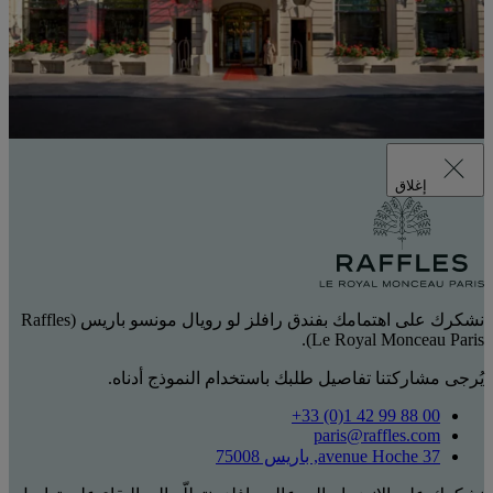
إغلاق
نشكرك على اهتمامك بفندق رافلز لو رويال مونسو باريس (Raffles
Le Royal Monceau Paris).
يُرجى مشاركتنا تفاصيل طلبك باستخدام النموذج أدناه.
‎+33 (0)1 42 99 88 00‏
paris@raffles.com
37 avenue Hoche, باريس 75008