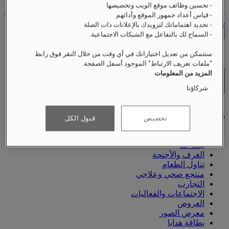
حجوزاتك
- تحسين وظائف موقع الويب وتخصيصها
- قياس أعداد جمهور الموقع وأدائهم
تسجيل الخروج
- تحديد اهتماماتك لتزويدك بالإعلانات ذات الصلة
التحقق من الأسعار
- السماح لك بالتفاعل مع الشبكات الاجتماعية.
ستتمكن من تعديل اختياراتك في أي وقت من خلال النقر فوق رابط
"ملفات تعريف الارتباط" الموجود أسفل الصفحة.
المزيد من المعلومات
الفنادق والمنتجعات
شركاؤنا
فتح القائمة
تخصيص
قبول الكل
نبذة عنّا
الغرف والأجنحة
تناول الطعام
منتجع صحي وعلاجي
التجارب
الاجتماعات والفعاليات
العروض
معرض الصور
بطاقة هدايا