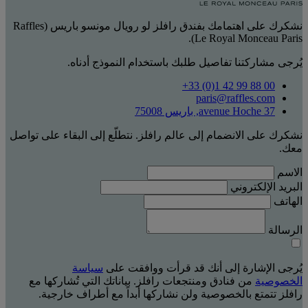
نشكرك على اهتمامك بفندق رافلز لو رويال مونسو باريس (Raffles
Le Royal Monceau Paris).
يُرجى مشاركتنا تفاصيل طلبك باستخدام النموذج أدناه.
‎+33 (0)1 42 99 88 00‏
paris@raffles.com
37 avenue Hoche, باريس 75008
نشكرك على الانضمام إلى عالم رافلز. نتطلّع إلى البقاء على تواصل
معك.
الاسم
البريد الإلكتروني
الهاتف
الرسالة
يُرجى الإشارة إلى أنك قد قرأت ووافقت على
سياسة
الخصوصية
من فنادق ومنتجعات رافلز. بياناتك التي تُشاركها مع
رافلز تتمتع بالخصوصية ولن نشاركها أبداً مع أطراف خارجية.