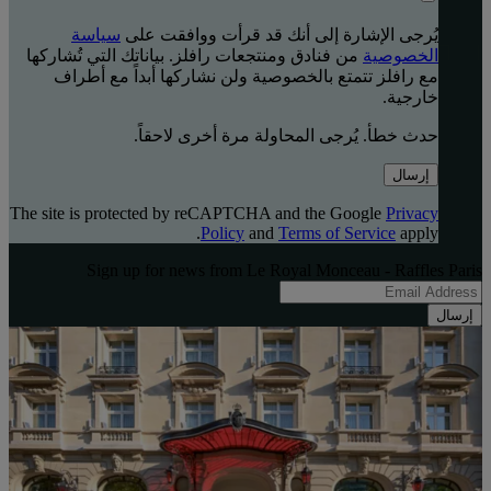
يُرجى الإشارة إلى أنك قد قرأت ووافقت على
سياسة
الخصوصية
من فنادق ومنتجعات رافلز. بياناتك التي تُشاركها
مع رافلز تتمتع بالخصوصية ولن نشاركها أبداً مع أطراف
خارجية.
حدث خطأ. يُرجى المحاولة مرة أخرى لاحقاً.
إرسال
The site is protected by reCAPTCHA and the Google
Privacy
Policy
and
Terms of Service
apply.
Sign up for news from Le Royal Monceau - Raffles Paris
إرسال