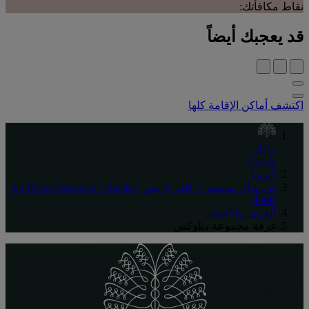
نقاط مكافأتك:
قد يعجبك أيضاً
اكتشف أماكن الإقامة كلها
رافلز
Arabic
أوروبا
لو رويال مونسو - رافلز باريس (Le Royal Monceau - Raffles
Paris)
الغرف والأجنحة
غرفة مجموعة ديلوكس