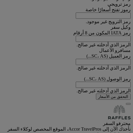
رمز ترويجي
رموز تفتح أسعارًا خاصة
رمز الترويج غير موجود.
وكيل سفر
رمز IATA المكون من 8 أرقام
الرمز الذي أدخلته غير صالح.
مسافرو الأعمال
رمز العميل (SC، AS...)
الرمز الذي أدخلته غير صالح.
رمز الوصول (SC، AS...)
الرمز الذي أدخلته غير صالح.
التحقق من الأسعار
محترفو السفر
نأخذك الآن إلى Accor TravelPros، الموقع المخصص لوكلاء السفر