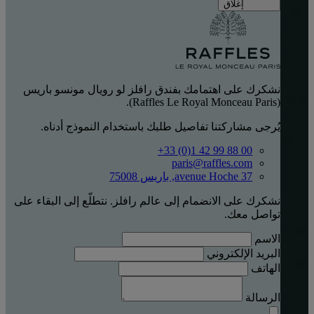
إغلاق
نشكرك على اهتمامك بفندق رافلز لو رويال مونسو باريس
(Raffles Le Royal Monceau Paris).
يُرجى مشاركتنا تفاصيل طلبك باستخدام النموذج أدناه.
‎+33 (0)1 42 99 88 00‏
paris@raffles.com
37 avenue Hoche, باريس 75008
نشكرك على الانضمام إلى عالم رافلز. نتطلّع إلى البقاء على
تواصل معك.
الاسم
البريد الإلكتروني
الهاتف
الرسالة