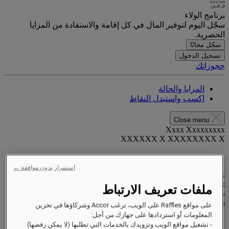
برنامج الولاء
سجّل اليوم لتوفير المال في كل إقامة والاستفادة من المزايا
الحصرية.
سجّل مجانًا
تسجيل الدخول
حجوزاتك
المزايا والحالة
اكسب واستبدل النقاط
Close menu
Xxxx Xxxxxxxxx
XXXXXX X XXXXXXXX X
استمرار بدون موافقة ←
xxxxxxxx
Valid until
xx/xx/xxxx
ملفات تعريف الارتباط
نقاط المكافآت
XXX
pts
على مواقع Raffles على الويب، ترغب Accor وشركاؤها في تخزين
المعلومات أو استردادها على جهازك من أجل:
حساب الولاء الخاص بك
- تشغيل مواقع الويب وتزويدك بالخدمات التي تطلبها (لا يمكن رفضها)