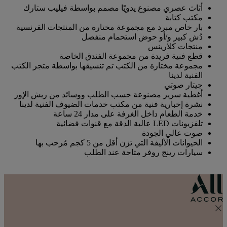
أثاث عصري مصنوع يدويًا مصمم بواسطة فيليب ستارك
مكتب كتابة
بار خاص مبرد مع مجموعة مختارة من المنتجات الفرنسية
دُش كبير و/أو حوض استحمام منفصل
منتجات كلارينس
قطع فنية فريدة من مجموعة الفندق الخاصة
مجموعة مختارة من الكتب تم تنسيقها بواسطة متجر الكتب
الفنية لدينا
جيتار صوتي
أغطية سرير مصنوعة حسب الطلب ووسائد من ريش الإوز
نشرة إخبارية فنية من ‏‫مكتب خدمات الضيوف‬ الفنية لدينا
خدمة الطعام داخل الغرفة على مدار 24 ساعة
تلفزيونات LED عالية الدقة مع قنوات فضائية
صوت عالي الجودة
الحيوانات الأليفة التي تزن أقل من 5 كجم مُرحب بها
سيارات رينج روفر متاحة عند الطلب