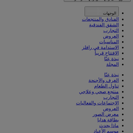
الوجهات
الفنادق والمنتجعات
الشقق الفندقية
التجارب
العروض
المناسبات
الاستدامة في رافلز
الافتتاح قريباً
نبذة عنّا
المجلة
نبذة عنّا
الغرف والأجنحة
تناول الطعام
منتجع صحي وعلاجي
التجارب
الاجتماعات والفعاليات
العروض
معرض الصور
بطاقة هدايا
ماذا يحدث
موسم الأعياد