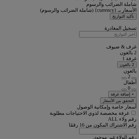
شاملة الضرائب والرسوم
الأسعار بـ {currency} (شاملة الضرائب والرسوم)
تأكيد التواريخ
تسجيل المغادرة
غرف & ضيوف
2 بالغون
غرفة 1
2 بالغون
بالغون
2
أطفال
0
+ إضافة غرفة
التحقق من الأسعار
أسعار خاصة وإمكانية الوصول
غرفة مخصصة لذوي الاحتياجات مطلوبة
رقم ولاء ALL
رقم الاشتراك المكون من 16 رقمًا
رقم الولاء غير موجود.