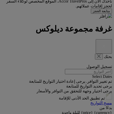
نأخذك الآن إلى Accor TravelPros، الموقع المخصص لوكلاء السفر
لحجز إقامات عملائهم.
متابعة الحجز
غرفة مجموعة ديلوكس
بحثك
تسجيل الوصول
Select Dates
تم تغيير التوافر. يرجى إعادة اختيار التواريخ للمتابعة
يرجى تحديد التواريخ للمتابعة
يرجى اختيار وجهة للتحقق من التوافر والأسعار
تم تطبيق الحد الأدنى للإقامة
مسح التواريخ
بدءًا من
{currency} {price} لليلة واحدة