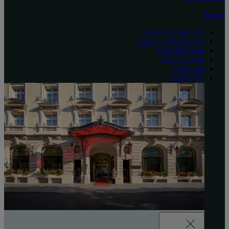
France
Reserve Your Stay
Manage Reservation
Get Directions
Explore Paris
Gift Cards
Contact Us