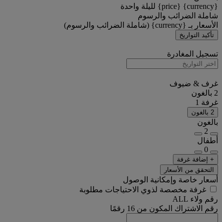
{currency} {price} لليلة واحدة
شاملة الضرائب والرسوم
الأسعار بـ {currency} (شاملة الضرائب والرسوم)
تأكيد التواريخ
تسجيل المغادرة
غرف & ضيوف
2 بالغون
غرفة 1
2 بالغون
بالغون
2
أطفال
0
+ إضافة غرفة
التحقق من الأسعار
أسعار خاصة وإمكانية الوصول
غرفة مخصصة لذوي الاحتياجات مطلوبة
رقم ولاء ALL
رقم الاشتراك المكون من 16 رقمًا